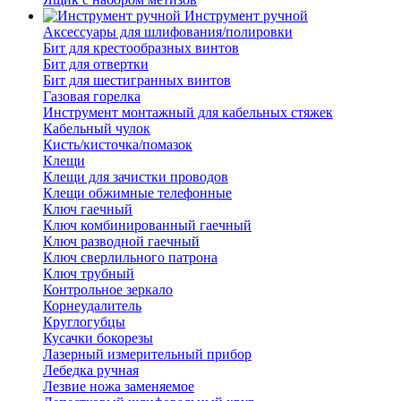
Инструмент ручной
Аксессуары для шлифования/полировки
Бит для крестообразных винтов
Бит для отвертки
Бит для шестигранных винтов
Газовая горелка
Инструмент монтажный для кабельных стяжек
Кабельный чулок
Кисть/кисточка/помазок
Клещи
Клещи для зачистки проводов
Клещи обжимные телефонные
Ключ гаечный
Ключ комбинированный гаечный
Ключ разводной гаечный
Ключ сверлильного патрона
Ключ трубный
Контрольное зеркало
Корнеудалитель
Круглогубцы
Кусачки бокорезы
Лазерный измерительный прибор
Лебедка ручная
Лезвие ножа заменяемое