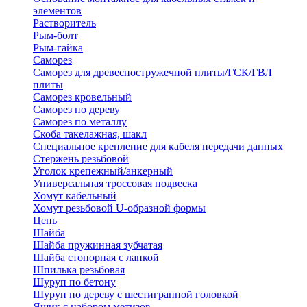
элементов
Растворитель
Рым-болт
Рым-гайка
Саморез
Саморез для древесностружечной плиты/ГСК/ГВЛ
плиты
Саморез кровельный
Саморез по дереву
Саморез по металлу
Скоба такелажная, шакл
Специальное крепление для кабеля передачи данных
Стержень резьбовой
Уголок крепежный/анкерный
Универсальная троссовая подвеска
Хомут кабельный
Хомут резьбовой U-образной формы
Цепь
Шайба
Шайба пружинная зубчатая
Шайба стопорная с лапкой
Шпилька резьбовая
Шуруп по бетону
Шуруп по дереву с шестигранной головкой
Ящик с набором метизов