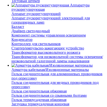
Тестовый штекер
Аппаратура
пускорегулирующая
Аппарат пускорегулирующий
Аппарат пускорегулирующий электронный для
газоразрядных ламп
Балласт
Драйвер светодиодный
Компонент системы управления освещением
Конденсатор
Контроллер для светильников
Стартер/импульсно-зажигающее устройство
Трансформатор высоковольтного розжига
Трансформатор для низковольтной системы освещения/
низковольтной галогенной лампы накаливания
Арматура кабельная/Изоляционные материалы
Гильза соединительная для алюминиевых проводников
под опрессовку
Гильза соединительная для медных проводников под
опрессовку
Гильза соединительная обжимная
Гильза соединительная со срывными болтами
Гильза термоусадочная обжимная
Заглушка термоусадочная концевая