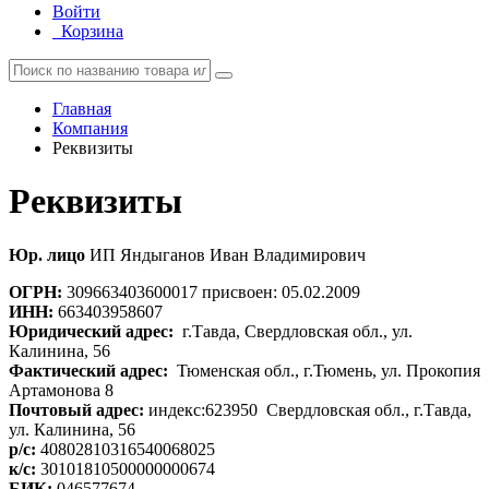
Войти
Корзина
Главная
Компания
Реквизиты
Реквизиты
Юр. лицо
ИП Яндыганов Иван Владимирович
ОГРН:
309663403600017 присвоен: 05.02.2009
ИНН:
663403958607
Юридический адрес:
г.Тавда, Свердловская обл., ул.
Калинина, 56
Фактический адрес:
Тюменская обл., г.Тюмень, ул. Прокопия
Артамонова 8
Почтовый адрес:
индекс:623950 Свердловская обл., г.Тавда,
ул. Калинина, 56
р/с:
40802810316540068025
к/с:
30101810500000000674
БИК:
046577674