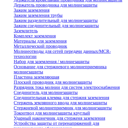
Держатель проводника для молниезащиты
Зажим заземления
Зажим заземления трубы
Зажим разделительный для молниезащиты
Зажим соединительный для молниезащиты
Заземлитель
Комплект заземления
Материалы для заземления
Металлический проводник
Молниеотводы для сетей передачи данных/MCR-
технологии
Набор для заземления / молниезащиты
Основание для стержневого молниеприемника
молниезащиты
Пластина заземляющая
Плоский проводник для молниезащиты
Разрядник тока молнии для систем электроснабжения
Соединитель для молниезащиты
Соединительная клемма для стержня заземления
Стержень землянного ввода для молниезащиты
Стержневой молниеприемник для молниезащиты
Токоотвод для молниезащиты круглый
Ударный наконечник для стерженя заземления
Устройства защиты от перенапряжений для