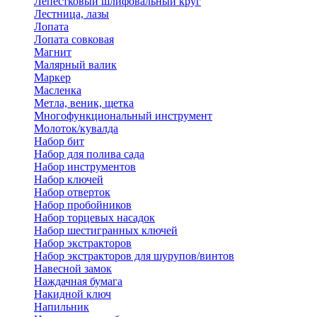
Лепестковый шлифовальный круг
Лестница, лазы
Лопата
Лопата совковая
Магнит
Малярный валик
Маркер
Масленка
Метла, веник, щетка
Многофункциональный инструмент
Молоток/кувалда
Набор бит
Набор для полива сада
Набор инструментов
Набор ключей
Набор отверток
Набор пробойников
Набор торцевых насадок
Набор шестигранных ключей
Набор экстракторов
Набор экстракторов для шурупов/винтов
Навесной замок
Наждачная бумага
Накидной ключ
Напильник