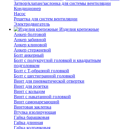
Затвор/клапан/заслонка для системы вентиляции
Кондиционер
Насос
Решетка для систем вентиляции
Электродвигатель
Изделия крепежные
Анкер болтовой
Анкер забивной
Анкер клиновой
Анкер стержневой
Болт анкерный
Болт с полукруглой головкой и квадратным
подголовком
Болт с Т-образной головкой
Болт с шестигранной головкой
Винт для пневматической отвертки
Винт для розетки
Винт с кольцом
Винт с накатанной головкой
Винт самонарезающий
Винтовая заклепка
Втулка изолирующая
Гайка барашковая
Гайка длинная
Гайка колпачковая