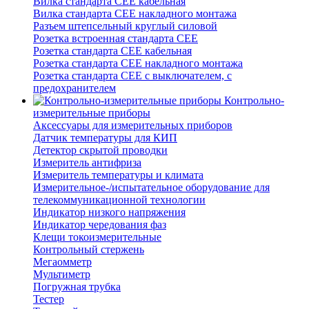
Вилка стандарта CEE кабельная
Вилка стандарта CEE накладного монтажа
Разъем штепсельный круглый силовой
Розетка встроенная стандарта CEE
Розетка стандарта СЕЕ кабельная
Розетка стандарта СЕЕ накладного монтажа
Розетка стандарта СЕЕ с выключателем, с
предохранителем
Контрольно-
измерительные приборы
Аксессуары для измерительных приборов
Датчик температуры для КИП
Детектор скрытой проводки
Измеритель антифриза
Измеритель температуры и климата
Измерительное-/испытательное оборудование для
телекоммуникационной технологии
Индикатор низкого напряжения
Индикатор чередования фаз
Клещи токоизмерительные
Контрольный стержень
Мегаомметр
Мультиметр
Погружная трубка
Тестер