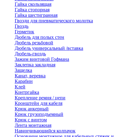
Гайка скользящая
Гайка стопорная
Гайка шестигранная
Гвозди для пневматического молотка
Гвоздь
Герметик
Дюбель для полых стен
Дюбель резьбовой
Дюбель универсальный /вставка
Дюбель-гвоздь
Зажим винтовой Гофмана
Заклепка закладная
Защелка
Канат, веревка
Карабин
Клей
Контргайка
Крепление ремня / цепи
Кронштейн для кабеля
Крюк анкерный
Крюк грузоподъемный
Крюк с винтом
Лента монтажная
Навинчивающийся колпачок
Основание монтажное для кабельных стяжек и