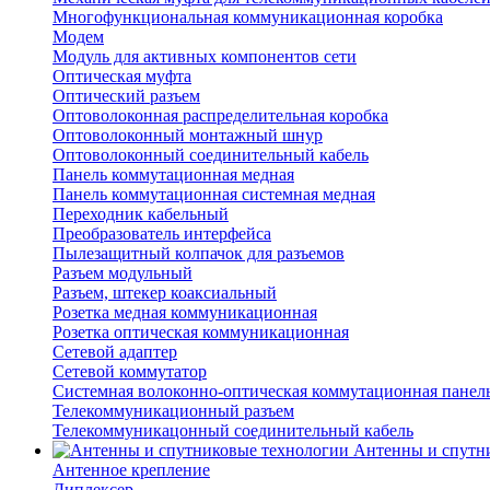
Многофункциональная коммуникационная коробка
Модем
Модуль для активных компонентов сети
Оптическая муфта
Оптический разъем
Оптоволоконная распределительная коробка
Оптоволоконный монтажный шнур
Оптоволоконный соединительный кабель
Панель коммутационная медная
Панель коммутационная системная медная
Переходник кабельный
Преобразователь интерфейса
Пылезащитный колпачок для разъемов
Разъем модульный
Разъем, штекер коаксиальный
Розетка медная коммуникационная
Розетка оптическая коммуникационная
Сетевой адаптер
Сетевой коммутатор
Системная волоконно-оптическая коммутационная панел
Телекоммуникационный разъем
Телекоммуникацонный соединительный кабель
Антенны и спутн
Антенное крепление
Диплексер