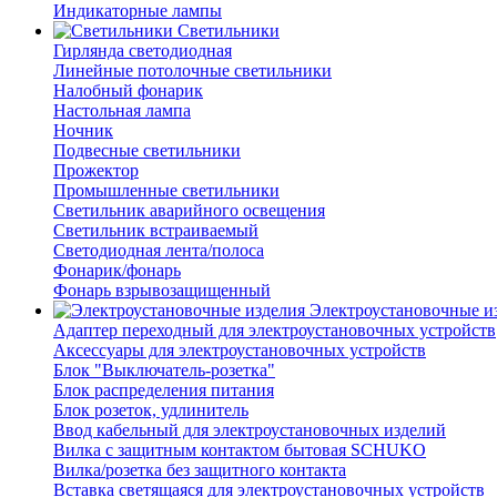
Индикаторные лампы
Светильники
Гирлянда светодиодная
Линейные потолочные светильники
Налобный фонарик
Настольная лампа
Ночник
Подвесные светильники
Прожектор
Промышленные светильники
Светильник аварийного освещения
Светильник встраиваемый
Светодиодная лента/полоса
Фонарик/фонарь
Фонарь взрывозащищенный
Электроустановочные и
Адаптер переходный для электроустановочных устройств
Аксессуары для электроустановочных устройств
Блок "Выключатель-розетка"
Блок распределения питания
Блок розеток, удлинитель
Ввод кабельный для электроустановочных изделий
Вилка с защитным контактом бытовая SCHUKO
Вилка/розетка без защитного контакта
Вставка светящаяся для электроустановочных устройств