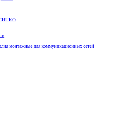
а SCHUKO
тв
елия монтажные для коммуникационных сетей
й