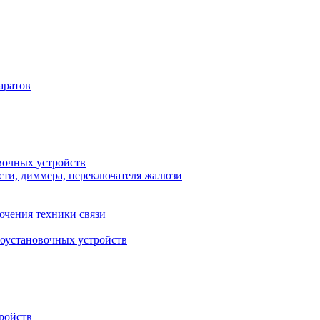
аратов
вочных устройств
сти, диммера, переключателя жалюзи
ючения техники связи
роустановочных устройств
ройств