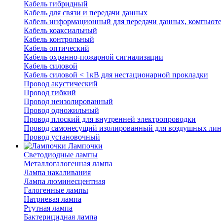
Кабель гибридный
Кабель для связи и передачи данных
Кабель информационный для передачи данных, компьют
Кабель коаксиальный
Кабель контрольный
Кабель оптический
Кабель охранно-пожарной сигнализации
Кабель силовой
Кабель силовой < 1кВ для нестационарной прокладки
Провод акустический
Провод гибкий
Провод неизолированный
Провод одножильный
Провод плоский для внутренней электропроводки
Провод самонесущий изолированный для воздушных лин
Провод установочный
Лампочки
Светодиодные лампы
Металлогалогенная лампа
Лампа накаливания
Лампа люминесцентная
Галогенные лампы
Натриевая лампа
Ртутная лампа
Бактерицидная лампа