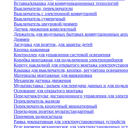
Вставка/крышка для коммуникационных технологий
Выключатели, переключатели
Выключатель с электронной коммутацией
Выключатель сумеречный
Выключатель шнуровой/диммер
Датчик движения комплектный
Держатель для модульных бытовых коммутационных апп
Диммер
Заглушка для розеток, для защиты детей
Кнопка нажимная
Контроллер для управления системой освещения
Коробка монтажная для подключения электроприборов
Корпус накладной для открытого монтажа электроустано
Крышка для выключателя, кнопки, регулятора освещенно
Материалы монтажные для маркировки
Механизм датчика движения
Мультивставка / разъем для передачи данных и для подкл
Основание для открытого монтажа
Передатчик/пульт дистанционного управления для элект
Переключатель жалюзи
Переключатель кнопочный миниатюрный
Переходник розетки мультистандартный
Приемник радиосигнала
Рамка декоративная для электроустановочных устройств
Реле времени механическое для электроустановочных уст