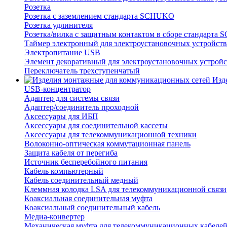
Розетка
Розетка с заземлением стандарта SCHUKO
Розетка удлинителя
Розетка/вилка с защитным контактом в сборе стандарт
Таймер электронный для электроустановочных устройств
Электропитание USB
Элемент декоративный для электроустановочных устройс
Переключатель трехступенчатый
Изд
USB-концентратор
Адаптер для системы связи
Адаптер/соединитель проходной
Аксессуары для ИБП
Аксессуары для соединительной кассеты
Аксессуары для телекоммуникационной техники
Волоконно-оптическая коммутационная панель
Защита кабеля от перегиба
Источник бесперебойного питания
Кабель компьютерный
Кабель соединительный медный
Клеммная колодка LSA для телекоммуникационной связи
Коаксиальная соединительная муфта
Коаксиальный соединительный кабель
Медиа-конвертер
Механическая муфта для телекоммуникационных кабеле