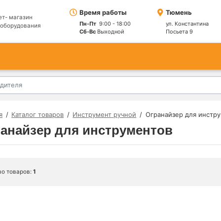
Время работы
Тюмень
ет- магазин
Пн-Пт
9:00 - 18:00
ул. Константина
ооборудования
Сб-Вс
Выходной
Посьета 9
я
Каталог товаров
Инструмент ручной
Огранайзер для инстр
анайзер для инструментов
во товаров:
1