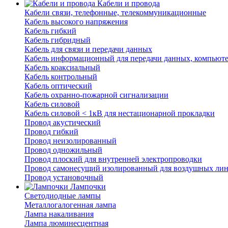
Кабели и провода
Кабели связи, телефонные, телекоммуникационные
Кабель высокого напряжения
Кабель гибкий
Кабель гибридный
Кабель для связи и передачи данных
Кабель информационный для передачи данных, компьют
Кабель коаксиальный
Кабель контрольный
Кабель оптический
Кабель охранно-пожарной сигнализации
Кабель силовой
Кабель силовой < 1кВ для нестационарной прокладки
Провод акустический
Провод гибкий
Провод неизолированный
Провод одножильный
Провод плоский для внутренней электропроводки
Провод самонесущий изолированный для воздушных лин
Провод установочный
Лампочки
Светодиодные лампы
Металлогалогенная лампа
Лампа накаливания
Лампа люминесцентная