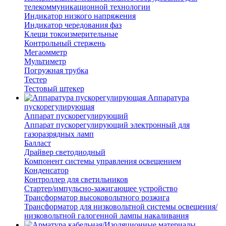
телекоммуникационной технологии
Индикатор низкого напряжения
Индикатор чередования фаз
Клещи токоизмерительные
Контрольный стержень
Мегаомметр
Мультиметр
Погружная трубка
Тестер
Тестовый штекер
Аппаратура
пускорегулирующая
Аппарат пускорегулирующий
Аппарат пускорегулирующий электронный для
газоразрядных ламп
Балласт
Драйвер светодиодный
Компонент системы управления освещением
Конденсатор
Контроллер для светильников
Стартер/импульсно-зажигающее устройство
Трансформатор высоковольтного розжига
Трансформатор для низковольтной системы освещения/
низковольтной галогенной лампы накаливания