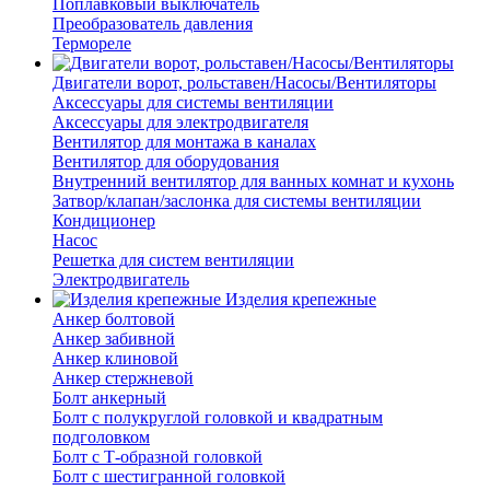
Поплавковый выключатель
Преобразователь давления
Термореле
Двигатели ворот, рольставен/Насосы/Вентиляторы
Аксессуары для системы вентиляции
Аксессуары для электродвигателя
Вентилятор для монтажа в каналах
Вентилятор для оборудования
Внутренний вентилятор для ванных комнат и кухонь
Затвор/клапан/заслонка для системы вентиляции
Кондиционер
Насос
Решетка для систем вентиляции
Электродвигатель
Изделия крепежные
Анкер болтовой
Анкер забивной
Анкер клиновой
Анкер стержневой
Болт анкерный
Болт с полукруглой головкой и квадратным
подголовком
Болт с Т-образной головкой
Болт с шестигранной головкой