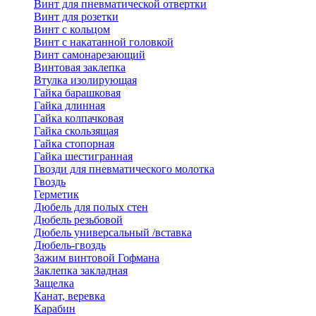
Винт для пневматической отвертки
Винт для розетки
Винт с кольцом
Винт с накатанной головкой
Винт самонарезающий
Винтовая заклепка
Втулка изолирующая
Гайка барашковая
Гайка длинная
Гайка колпачковая
Гайка скользящая
Гайка стопорная
Гайка шестигранная
Гвозди для пневматического молотка
Гвоздь
Герметик
Дюбель для полых стен
Дюбель резьбовой
Дюбель универсальный /вставка
Дюбель-гвоздь
Зажим винтовой Гофмана
Заклепка закладная
Защелка
Канат, веревка
Карабин