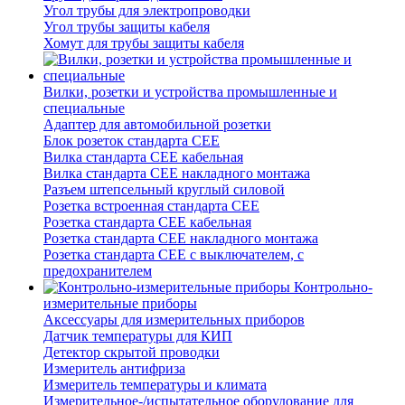
Угол трубы для электропроводки
Угол трубы защиты кабеля
Хомут для трубы защиты кабеля
Вилки, розетки и устройства промышленные и
специальные
Адаптер для автомобильной розетки
Блок розеток стандарта CEE
Вилка стандарта CEE кабельная
Вилка стандарта CEE накладного монтажа
Разъем штепсельный круглый силовой
Розетка встроенная стандарта CEE
Розетка стандарта СЕЕ кабельная
Розетка стандарта СЕЕ накладного монтажа
Розетка стандарта СЕЕ с выключателем, с
предохранителем
Контрольно-
измерительные приборы
Аксессуары для измерительных приборов
Датчик температуры для КИП
Детектор скрытой проводки
Измеритель антифриза
Измеритель температуры и климата
Измерительное-/испытательное оборудование для