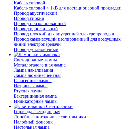
Кабель силовой
Кабель силовой < 1кВ для нестационарной прокладки
Провод акустический
Провод гибкий
Провод неизолированный
Провод одножильный
Провод плоский для внутренней электропроводки
Провод самонесущий изолированный для воздушных
линий электропередачи
Провод установочный
Лампочки
Светодиодные лампы
Металлогалогенная лампа
Лампа накаливания
Лампа люминесцентная
Галогенные лампы
Натриевая лампа
Ртутная лампа
Бактерицидная лампа
Индикаторные лампы
Светильники
Гирлянда светодиодная
Линейные потолочные светильники
Налобный фонарик
Настольная лампа