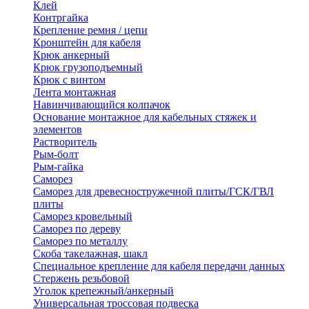
Клей
Контргайка
Крепление ремня / цепи
Кронштейн для кабеля
Крюк анкерный
Крюк грузоподъемный
Крюк с винтом
Лента монтажная
Навинчивающийся колпачок
Основание монтажное для кабельных стяжек и
элементов
Растворитель
Рым-болт
Рым-гайка
Саморез
Саморез для древесностружечной плиты/ГСК/ГВЛ
плиты
Саморез кровельный
Саморез по дереву
Саморез по металлу
Скоба такелажная, шакл
Специальное крепление для кабеля передачи данных
Стержень резьбовой
Уголок крепежный/анкерный
Универсальная троссовая подвеска