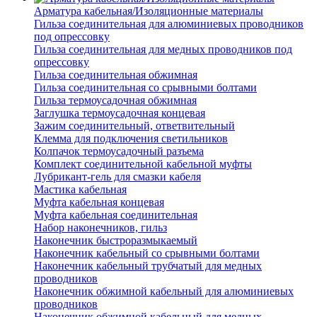
Арматура кабельная/Изоляционные материалы
Гильза соединительная для алюминиевых проводников
под опрессовку
Гильза соединительная для медных проводников под
опрессовку
Гильза соединительная обжимная
Гильза соединительная со срывными болтами
Гильза термоусадочная обжимная
Заглушка термоусадочная концевая
Зажим соединительный, ответвительный
Клемма для подключения светильников
Колпачок термоусадочный разъема
Комплект соединительной кабельной муфты
Лубрикант-гель для смазки кабеля
Мастика кабельная
Муфта кабельная концевая
Муфта кабельная соединительная
Набор наконечников, гильз
Наконечник быстроразмыкаемый
Наконечник кабельный со срывными болтами
Наконечник кабельный трубчатый для медных
проводников
Наконечник обжимной кабельный для алюминиевых
проводников
Наконечник обжимной кабельный для медных