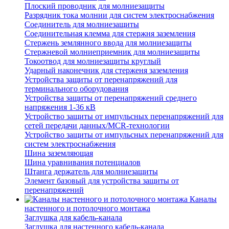
Плоский проводник для молниезащиты
Разрядник тока молнии для систем электроснабжения
Соединитель для молниезащиты
Соединительная клемма для стержня заземления
Стержень землянного ввода для молниезащиты
Стержневой молниеприемник для молниезащиты
Токоотвод для молниезащиты круглый
Ударный наконечник для стерженя заземления
Устройства защиты от перенапряжений для
терминального оборудования
Устройства защиты от перенапряжений среднего
напряжения 1-36 кВ
Устройство защиты от импульсных перенапряжений для
сетей передачи данных/MCR-технологии
Устройство защиты от импульсных перенапряжений для
систем электроснабжения
Шина заземляющая
Шина уравнивания потенциалов
Штанга держатель для молниезащиты
Элемент базовый для устройства защиты от
перенапряжений
Каналы
настенного и потолочного монтажа
Заглушка для кабель-канала
Заглушка для настенного кабель-канала