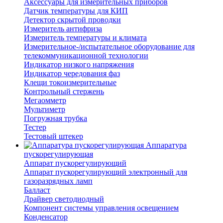
Аксессуары для измерительных приборов
Датчик температуры для КИП
Детектор скрытой проводки
Измеритель антифриза
Измеритель температуры и климата
Измерительное-/испытательное оборудование для
телекоммуникационной технологии
Индикатор низкого напряжения
Индикатор чередования фаз
Клещи токоизмерительные
Контрольный стержень
Мегаомметр
Мультиметр
Погружная трубка
Тестер
Тестовый штекер
Аппаратура
пускорегулирующая
Аппарат пускорегулирующий
Аппарат пускорегулирующий электронный для
газоразрядных ламп
Балласт
Драйвер светодиодный
Компонент системы управления освещением
Конденсатор