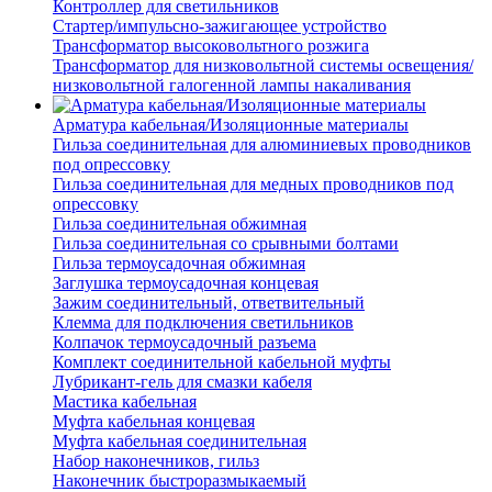
Контроллер для светильников
Стартер/импульсно-зажигающее устройство
Трансформатор высоковольтного розжига
Трансформатор для низковольтной системы освещения/
низковольтной галогенной лампы накаливания
Арматура кабельная/Изоляционные материалы
Гильза соединительная для алюминиевых проводников
под опрессовку
Гильза соединительная для медных проводников под
опрессовку
Гильза соединительная обжимная
Гильза соединительная со срывными болтами
Гильза термоусадочная обжимная
Заглушка термоусадочная концевая
Зажим соединительный, ответвительный
Клемма для подключения светильников
Колпачок термоусадочный разъема
Комплект соединительной кабельной муфты
Лубрикант-гель для смазки кабеля
Мастика кабельная
Муфта кабельная концевая
Муфта кабельная соединительная
Набор наконечников, гильз
Наконечник быстроразмыкаемый