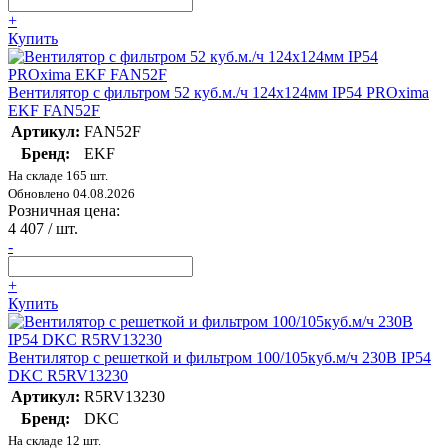
+
Купить
Вентилятор с фильтром 52 куб.м./ч 124x124мм IP54 PROxima
EKF FAN52F
Артикул:
FAN52F
Бренд:
EKF
На складе 165 шт.
Обновлено 04.08.2026
Розничная цена:
4 407
/ шт.
-
+
Купить
Вентилятор c решеткой и фильтром 100/105куб.м/ч 230В IP54
DKC R5RV13230
Артикул:
R5RV13230
Бренд:
DKC
На складе 12 шт.