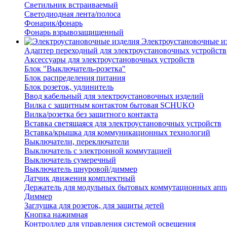
Светильник встраиваемый
Светодиодная лента/полоса
Фонарик/фонарь
Фонарь взрывозащищенный
Электроустановочные и
Адаптер переходный для электроустановочных устройств
Аксессуары для электроустановочных устройств
Блок "Выключатель-розетка"
Блок распределения питания
Блок розеток, удлинитель
Ввод кабельный для электроустановочных изделий
Вилка с защитным контактом бытовая SCHUKO
Вилка/розетка без защитного контакта
Вставка светящаяся для электроустановочных устройств
Вставка/крышка для коммуникационных технологий
Выключатели, переключатели
Выключатель с электронной коммутацией
Выключатель сумеречный
Выключатель шнуровой/диммер
Датчик движения комплектный
Держатель для модульных бытовых коммутационных апп
Диммер
Заглушка для розеток, для защиты детей
Кнопка нажимная
Контроллер для управления системой освещения