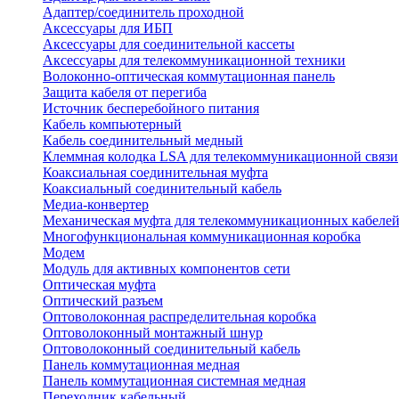
Адаптер/соединитель проходной
Аксессуары для ИБП
Аксессуары для соединительной кассеты
Аксессуары для телекоммуникационной техники
Волоконно-оптическая коммутационная панель
Защита кабеля от перегиба
Источник бесперебойного питания
Кабель компьютерный
Кабель соединительный медный
Клеммная колодка LSA для телекоммуникационной связи
Коаксиальная соединительная муфта
Коаксиальный соединительный кабель
Медиа-конвертер
Механическая муфта для телекоммуникационных кабеле
Многофункциональная коммуникационная коробка
Модем
Модуль для активных компонентов сети
Оптическая муфта
Оптический разъем
Оптоволоконная распределительная коробка
Оптоволоконный монтажный шнур
Оптоволоконный соединительный кабель
Панель коммутационная медная
Панель коммутационная системная медная
Переходник кабельный