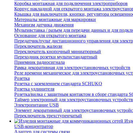
Коробка монтажная для подключения электроприборов
Корпус накладной для открытого монтажа электроустано
Крышка для выключателя, кнопки, регулятора освещенно
Материалы монтажные для маркировки
Механизм датчика движения
Мультивставка / разъем для передачи данных и для подкл
Основание для открытого монтажа
Передатчик/пульт дистанционного управления для элект
Переключатель жалюзи
Переключатель кнопочный миниатюрный
Переходник розетки мультистандартный
Приемник радиосигнала
Рамка декоративная для электроустановочных устройств
Реле времени механическое для электроустановочных уст
Розетка
Розетка с заземлением стандарта SCHUKO
Розетка удлинителя
Розетка/вилка с защитным контактом в сборе стандарт
Таймер электронный для электроустановочных устройств
Электропитание USB
Элемент декоративный для электроустановочных устройс
Переключатель трехступенчатый
Изд
USB-концентратор
Адаптер для системы связи