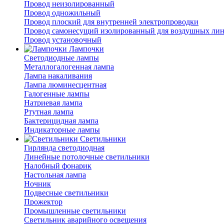
Провод неизолированный
Провод одножильный
Провод плоский для внутренней электропроводки
Провод самонесущий изолированный для воздушных лин
Провод установочный
Лампочки
Светодиодные лампы
Металлогалогенная лампа
Лампа накаливания
Лампа люминесцентная
Галогенные лампы
Натриевая лампа
Ртутная лампа
Бактерицидная лампа
Индикаторные лампы
Светильники
Гирлянда светодиодная
Линейные потолочные светильники
Налобный фонарик
Настольная лампа
Ночник
Подвесные светильники
Прожектор
Промышленные светильники
Светильник аварийного освещения