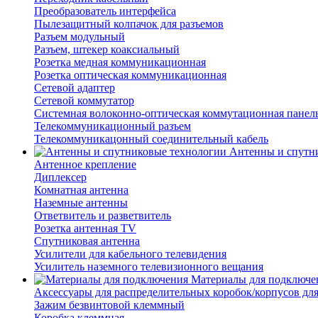
Преобразователь интерфейса
Пылезащитный колпачок для разъемов
Разъем модульный
Разъем, штекер коаксиальный
Розетка медная коммуникационная
Розетка оптическая коммуникационная
Сетевой адаптер
Сетевой коммутатор
Системная волоконно-оптическая коммутационная панел
Телекоммуникационный разъем
Телекоммуникацонный соединительный кабель
Антенны и спутн
Антенное крепление
Диплексер
Комнатная антенна
Наземные антенны
Ответвитель и разветвитель
Розетка антенная TV
Спутниковая антенна
Усилители для кабельного телевидения
Усилитель наземного телевизионного вещания
Материалы для подключе
Аксессуары для распределительных коробок/корпусов для
Зажим безвинтовой клеммный
Коробка клеммная