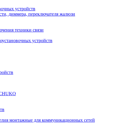
вочных устройств
сти, диммера, переключателя жалюзи
ючения техники связи
роустановочных устройств
ройств
а SCHUKO
тв
елия монтажные для коммуникационных сетей