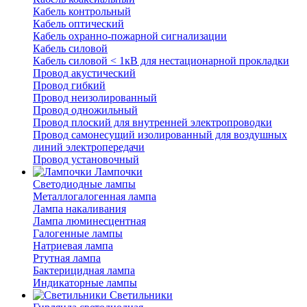
Кабель контрольный
Кабель оптический
Кабель охранно-пожарной сигнализации
Кабель силовой
Кабель силовой < 1кВ для нестационарной прокладки
Провод акустический
Провод гибкий
Провод неизолированный
Провод одножильный
Провод плоский для внутренней электропроводки
Провод самонесущий изолированный для воздушных
линий электропередачи
Провод установочный
Лампочки
Светодиодные лампы
Металлогалогенная лампа
Лампа накаливания
Лампа люминесцентная
Галогенные лампы
Натриевая лампа
Ртутная лампа
Бактерицидная лампа
Индикаторные лампы
Светильники