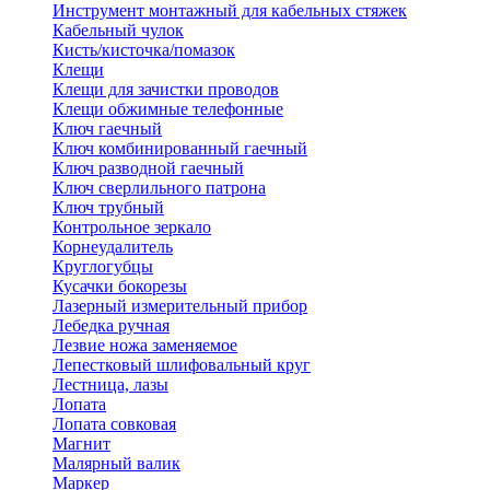
Инструмент монтажный для кабельных стяжек
Кабельный чулок
Кисть/кисточка/помазок
Клещи
Клещи для зачистки проводов
Клещи обжимные телефонные
Ключ гаечный
Ключ комбинированный гаечный
Ключ разводной гаечный
Ключ сверлильного патрона
Ключ трубный
Контрольное зеркало
Корнеудалитель
Круглогубцы
Кусачки бокорезы
Лазерный измерительный прибор
Лебедка ручная
Лезвие ножа заменяемое
Лепестковый шлифовальный круг
Лестница, лазы
Лопата
Лопата совковая
Магнит
Малярный валик
Маркер