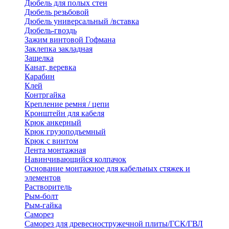
Дюбель для полых стен
Дюбель резьбовой
Дюбель универсальный /вставка
Дюбель-гвоздь
Зажим винтовой Гофмана
Заклепка закладная
Защелка
Канат, веревка
Карабин
Клей
Контргайка
Крепление ремня / цепи
Кронштейн для кабеля
Крюк анкерный
Крюк грузоподъемный
Крюк с винтом
Лента монтажная
Навинчивающийся колпачок
Основание монтажное для кабельных стяжек и
элементов
Растворитель
Рым-болт
Рым-гайка
Саморез
Саморез для древесностружечной плиты/ГСК/ГВЛ