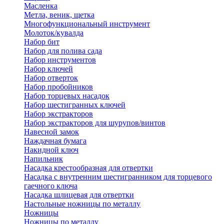
Масленка
Метла, веник, щетка
Многофункциональный инструмент
Молоток/кувалда
Набор бит
Набор для полива сада
Набор инструментов
Набор ключей
Набор отверток
Набор пробойников
Набор торцевых насадок
Набор шестигранных ключей
Набор экстракторов
Набор экстракторов для шурупов/винтов
Навесной замок
Наждачная бумага
Накидной ключ
Напильник
Насадка крестообразная для отвертки
Насадка с внутренним шестигранником для торцевого
гаечного ключа
Насадка шлицевая для отвертки
Настольные ножницы по металлу
Ножницы
Ножницы по металлу