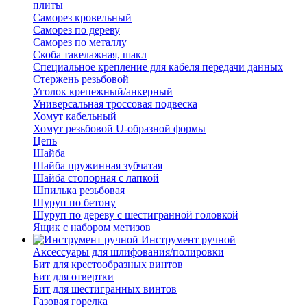
плиты
Саморез кровельный
Саморез по дереву
Саморез по металлу
Скоба такелажная, шакл
Специальное крепление для кабеля передачи данных
Стержень резьбовой
Уголок крепежный/анкерный
Универсальная троссовая подвеска
Хомут кабельный
Хомут резьбовой U-образной формы
Цепь
Шайба
Шайба пружинная зубчатая
Шайба стопорная с лапкой
Шпилька резьбовая
Шуруп по бетону
Шуруп по дереву с шестигранной головкой
Ящик с набором метизов
Инструмент ручной
Аксессуары для шлифования/полировки
Бит для крестообразных винтов
Бит для отвертки
Бит для шестигранных винтов
Газовая горелка