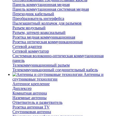
Панель коммутационная медная
Панель коммутационная системная медная
Переходник кабельный
Преобразователь интерфейса
Пылезащитный колпачок для разъемов
Разъем модульный
Разъем, штекер коаксиальный
Розетка медная коммуникационная
Розетка оптическая коммуникационная
Сетевой адаптер
Сетевой коммутатор
Системная волоконно-оптическая коммутационная
панель
Телекоммуникационный разъем
Телекоммуникацонный соединительный кабель
Антенны и
спутниковые технологии
Антенное крепление
Диплексер
Комнатная антенна
Наземные антенны
Ответвитель и разветвитель
Розетка антенная TV
Спутниковая антенна