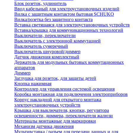
Блок розеток, удлинитель
Ввод кабельный для электроустановочных изделий
Вилка с защитным контактом бытовая SCHUKO
Вилка/розетка без защитного контакта
Вставка светящаяся для электроустановочных устройств
Вставка/крышка для коммуникационных технологий
Выключатели, переключатели
Выключатель с электронной коммутацией
Выключатель сумеречный
Выключатель шнуровой/диммер
Датчик движения комплектный
Держатель для модульных бытовых коммутационных
аппаратов
Диммер
Заглушка для розеток, для защиты детей
Кнопка нажимная
Контроллер для управления системой освещения
Коробка монтажная для подключения электроприборов
Корпус накладной для открытого монтажа
электроустановочных устройств
Крышка для выключателя, кнопки, регулятора
освещенности, диммера, переключателя жалюзи
Материалы монтажные для маркировки
Механизм датчика движения
Мультивставка / разъем для передачи данных и для