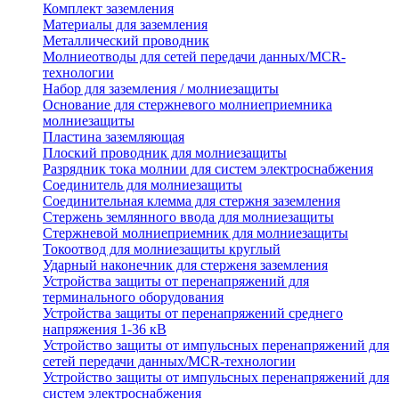
Комплект заземления
Материалы для заземления
Металлический проводник
Молниеотводы для сетей передачи данных/MCR-
технологии
Набор для заземления / молниезащиты
Основание для стержневого молниеприемника
молниезащиты
Пластина заземляющая
Плоский проводник для молниезащиты
Разрядник тока молнии для систем электроснабжения
Соединитель для молниезащиты
Соединительная клемма для стержня заземления
Стержень землянного ввода для молниезащиты
Стержневой молниеприемник для молниезащиты
Токоотвод для молниезащиты круглый
Ударный наконечник для стерженя заземления
Устройства защиты от перенапряжений для
терминального оборудования
Устройства защиты от перенапряжений среднего
напряжения 1-36 кВ
Устройство защиты от импульсных перенапряжений для
сетей передачи данных/MCR-технологии
Устройство защиты от импульсных перенапряжений для
систем электроснабжения