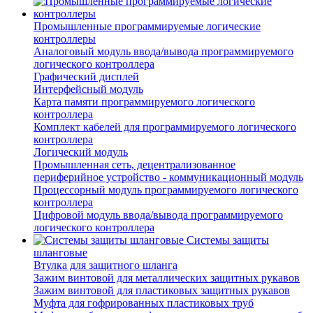
Промышленные программируемые логические
контроллеры
Аналоговый модуль ввода/вывода программируемого
логического контроллера
Графический дисплей
Интерфейсный модуль
Карта памяти программируемого логического
контроллера
Комплект кабелей для программируемого логического
контроллера
Логический модуль
Промышленная сеть, децентрализованное
периферийное устройство - коммуникационный модуль
Процессорный модуль программируемого логического
контроллера
Цифровой модуль ввода/вывода программируемого
логического контроллера
Системы защиты
шланговые
Втулка для защитного шланга
Зажим винтовой для металлических защитных рукавов
Зажим винтовой для пластиковых защитных рукавов
Муфта для гофрированных пластиковых труб