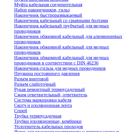
Муфта кабельная соединительная
Набор наконечников, гильз
Наконечник быстроразмыкаемый
Наконечник кабельный со срывными болтами
Наконечник кабельный трубчатый для медных
проводников
Наконечник обжимной кабельный для алюминиевых
проводников
Наконечник обжимной кабельный для медных
проводников
Наконечник обжимной кабельный для медных
проводников в соответствии с DIN 46236
Наконечник-гильза для медных проводников
Пружина постоянного давления
Разъем винтовой
Разъем слаботочный
Рукав ремонтный термоусадочный
Сжим ответвительный, ответвитель
Система маркировки кабеля
Скотч и изоляционная лента
Спрей
Трубка термоусадочная
Трубки изоляционные, кембрики
Уплотнитель кабельных проходов
Ящик для хранения инструмента и термоусадочных