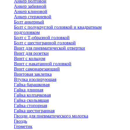
Анкер болтовой
Анкер забивной
Анкер клиновой
Анкер стержневой
Болт анкерный
Болт с полукруглой головкой и квадратным
подголовком
Болт с Т-образной головкой
Болт с шестигранной головкой
Винт для пневматической отвертки
Винт для розетки
Винт с кольцом
Винт с накатанной головкой
Винт самонарезающий
Винтовая заклепка
Втулка изолирующая
Гайка барашковая
Гайка длинная
Гайка колпачковая
Гайка скользящая
Гайка стопорная
Гайка шестигранная
Гвозди для пневматического молотка
Гвоздь
Герметик