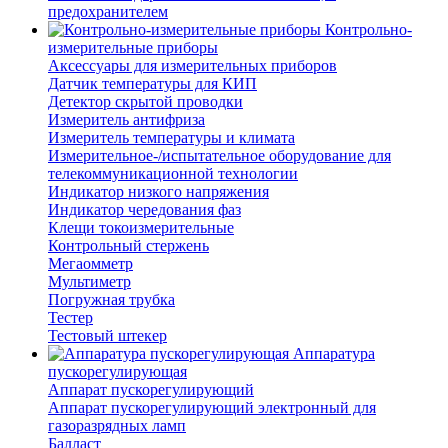
предохранителем
Контрольно-
измерительные приборы
Аксессуары для измерительных приборов
Датчик температуры для КИП
Детектор скрытой проводки
Измеритель антифриза
Измеритель температуры и климата
Измерительное-/испытательное оборудование для
телекоммуникационной технологии
Индикатор низкого напряжения
Индикатор чередования фаз
Клещи токоизмерительные
Контрольный стержень
Мегаомметр
Мультиметр
Погружная трубка
Тестер
Тестовый штекер
Аппаратура
пускорегулирующая
Аппарат пускорегулирующий
Аппарат пускорегулирующий электронный для
газоразрядных ламп
Балласт