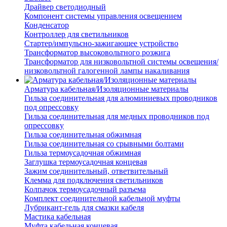
Драйвер светодиодный
Компонент системы управления освещением
Конденсатор
Контроллер для светильников
Стартер/импульсно-зажигающее устройство
Трансформатор высоковольтного розжига
Трансформатор для низковольтной системы освещения/
низковольтной галогенной лампы накаливания
Арматура кабельная/Изоляционные материалы
Гильза соединительная для алюминиевых проводников
под опрессовку
Гильза соединительная для медных проводников под
опрессовку
Гильза соединительная обжимная
Гильза соединительная со срывными болтами
Гильза термоусадочная обжимная
Заглушка термоусадочная концевая
Зажим соединительный, ответвительный
Клемма для подключения светильников
Колпачок термоусадочный разъема
Комплект соединительной кабельной муфты
Лубрикант-гель для смазки кабеля
Мастика кабельная
Муфта кабельная концевая