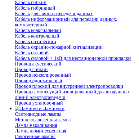
Кабель гибкий
Кабель гибридный
Кабель для связи и передачи данных
Кабель информационный для передачи данных,
компьютерный
Кабель коаксиальный
Кабель контрольный
Кабель оптический
Кабель охранно-пожарной сигнализации
Кабель силовой
Кабель силовой < 1кВ для нестационарной прокладки
Провод акустический
Провод гибкий
Провод неизолированный
Провод одножильный
Провод плоский для внутренней электропроводки
Провод самонесущий изолированный для воздушных
линий электропередачи
Провод установочный
Лампочки
Светодиодные лампы
Металлогалогенная лампа
Лампа накаливания
Лампа люминесцентная
Галогенные лампы