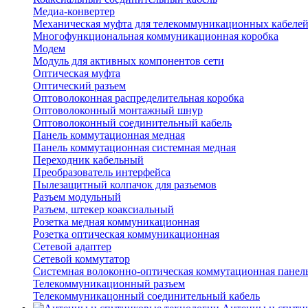
Медиа-конвертер
Механическая муфта для телекоммуникационных кабеле
Многофункциональная коммуникационная коробка
Модем
Модуль для активных компонентов сети
Оптическая муфта
Оптический разъем
Оптоволоконная распределительная коробка
Оптоволоконный монтажный шнур
Оптоволоконный соединительный кабель
Панель коммутационная медная
Панель коммутационная системная медная
Переходник кабельный
Преобразователь интерфейса
Пылезащитный колпачок для разъемов
Разъем модульный
Разъем, штекер коаксиальный
Розетка медная коммуникационная
Розетка оптическая коммуникационная
Сетевой адаптер
Сетевой коммутатор
Системная волоконно-оптическая коммутационная панел
Телекоммуникационный разъем
Телекоммуникацонный соединительный кабель