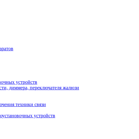
аратов
вочных устройств
сти, диммера, переключателя жалюзи
ючения техники связи
роустановочных устройств