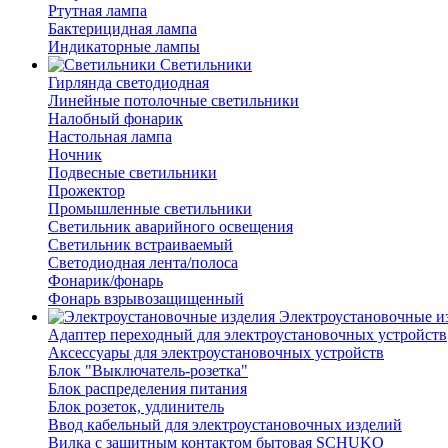
Ртутная лампа
Бактерицидная лампа
Индикаторные лампы
Светильники
Гирлянда светодиодная
Линейные потолочные светильники
Налобный фонарик
Настольная лампа
Ночник
Подвесные светильники
Прожектор
Промышленные светильники
Светильник аварийного освещения
Светильник встраиваемый
Светодиодная лента/полоса
Фонарик/фонарь
Фонарь взрывозащищенный
Электроустановочные и
Адаптер переходный для электроустановочных устройств
Аксессуары для электроустановочных устройств
Блок "Выключатель-розетка"
Блок распределения питания
Блок розеток, удлинитель
Ввод кабельный для электроустановочных изделий
Вилка с защитным контактом бытовая SCHUKO