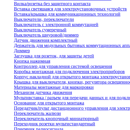
Вилка/розетка без защитного контакта
Вставка светящаяся для электроустановочных устройств
Вставка/крышка для коммуникационных технологий
Выключатели, переключатели
Выключатель с электронной коммутацией
Выключатель сумеречный
Выключатель шнуровой/диммер
Датчик движения комплектный
Держатель для модульных бытовых коммутационных апп
Диммер
Заглушка для розеток, для защиты детей
Кнопка нажимная
Контроллер для управления системой освещения
Коробка монтажная для подключения электроприборов
Корпус накладной для открытого монтажа электроустано
Крышка для выключателя, кнопки, регулятора освещенно
Материалы монтажные для маркировки
Механизм датчика движения
Мультивставка / разъем для передачи данных и для подкл
Основание для открытого монтажа
Передатчик/пульт дистанционного управления для элект
Переключатель жалюзи
Переключатель кнопочный миниатюрный
Переходник розетки мультистандартный
Приемник радиосигнала