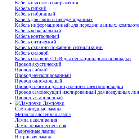
Кабель высокого напряжения
Кабель гибкий
Кабель гибридный
Кабель для связи и передачи данных
Кабель информационный для передачи данных, компьют
Кабель коаксиальный
Кабель контрольный
Кабель оптический
Кабель охранно-пожарной сигнализации
Кабель силовой
Кабель силовой < 1кВ для нестационарной прокладки
Провод акустический
Провод гибкий
Провод неизолированный
Провод одножильный
Провод плоский для внутренней электропроводки
Провод самонесущий изолированный для воздушных лин
Провод установочный
Лампочки
Светодиодные лампы
Металлогалогенная лампа
Лампа накаливания
Лампа люминесцентная
Галогенные лампы
Натриевая лампа