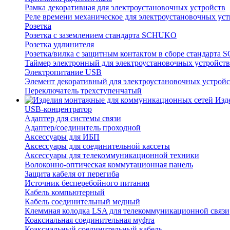
Рамка декоративная для электроустановочных устройств
Реле времени механическое для электроустановочных уст
Розетка
Розетка с заземлением стандарта SCHUKO
Розетка удлинителя
Розетка/вилка с защитным контактом в сборе стандарт
Таймер электронный для электроустановочных устройств
Электропитание USB
Элемент декоративный для электроустановочных устройс
Переключатель трехступенчатый
Изд
USB-концентратор
Адаптер для системы связи
Адаптер/соединитель проходной
Аксессуары для ИБП
Аксессуары для соединительной кассеты
Аксессуары для телекоммуникационной техники
Волоконно-оптическая коммутационная панель
Защита кабеля от перегиба
Источник бесперебойного питания
Кабель компьютерный
Кабель соединительный медный
Клеммная колодка LSA для телекоммуникационной связи
Коаксиальная соединительная муфта
Коаксиальный соединительный кабель