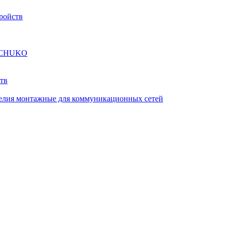
ройств
а SCHUKO
тв
елия монтажные для коммуникационных сетей