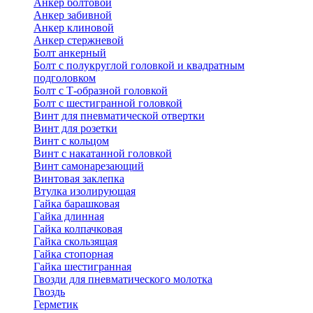
Анкер болтовой
Анкер забивной
Анкер клиновой
Анкер стержневой
Болт анкерный
Болт с полукруглой головкой и квадратным
подголовком
Болт с Т-образной головкой
Болт с шестигранной головкой
Винт для пневматической отвертки
Винт для розетки
Винт с кольцом
Винт с накатанной головкой
Винт самонарезающий
Винтовая заклепка
Втулка изолирующая
Гайка барашковая
Гайка длинная
Гайка колпачковая
Гайка скользящая
Гайка стопорная
Гайка шестигранная
Гвозди для пневматического молотка
Гвоздь
Герметик