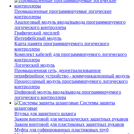
Промышленные программируемые логические
контроллеры
Аналоговый модуль ввода/вывода программируемого
логического контроллера
Графический дисплей
Интерфейсный модуль
Карта памяти программируемого логического
контроллера
Комплект кабелей для программируемого логического
контроллера
Логический модуль
Промышленная сеть, децентрализованное
периферийное устройство - коммуникационный модуль
Процессорный модуль программируемого логического
контроллера
Цифровой модуль ввода/вывода программируемого
логического контроллера
Системы защиты
шланговые
Втулка для защитного шланга
Зажим винтовой для металлических защитных рукавов
Зажим винтовой для пластиковых защитных рукавов
Муфта для гофрированных пластиковых труб