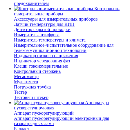
предохранителем
Контрольно-
измерительные приборы
Аксессуары для измерительных приборов
Датчик температуры для КИП
Детектор скрытой проводки
Измеритель антифриза
Измеритель температуры и климата
Измерительное-/испытательное оборудование для
телекоммуникационной технологии
Индикатор низкого напряжения
Индикатор чередования фаз
Клещи токоизмерительные
Контрольный стержень
Мегаомметр
Мультиметр
Погружная трубка
Тестер
Тестовый штекер
Аппаратура
пускорегулирующая
Аппарат пускорегулирующий
Аппарат пускорегулирующий электронный для
газоразрядных ламп
Балласт