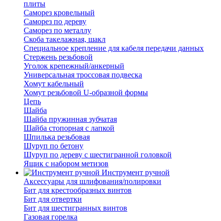
плиты
Саморез кровельный
Саморез по дереву
Саморез по металлу
Скоба такелажная, шакл
Специальное крепление для кабеля передачи данных
Стержень резьбовой
Уголок крепежный/анкерный
Универсальная троссовая подвеска
Хомут кабельный
Хомут резьбовой U-образной формы
Цепь
Шайба
Шайба пружинная зубчатая
Шайба стопорная с лапкой
Шпилька резьбовая
Шуруп по бетону
Шуруп по дереву с шестигранной головкой
Ящик с набором метизов
Инструмент ручной
Аксессуары для шлифования/полировки
Бит для крестообразных винтов
Бит для отвертки
Бит для шестигранных винтов
Газовая горелка