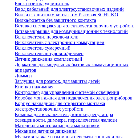
Блок розеток, удлинитель
Ввод кабельный для электроустановочных изделий
Вилка с защитным контактом бытовая SCHUKO
Вилка/розетка без защитного контакта
Вставка светящаяся для электроустановочных устройств
Вставка/крышка для коммуникационных технологий
Выключатели, переключатели
Выключатель с электронной коммутацией
Выключатель сумеречный
Выключатель шнуровой/диммер
Датчик движения комплектный
Держатель для модульных бытовых коммутационных
аппаратов
Диммер
Заглушка для розеток, для защиты детей
Кнопка нажимная
Контроллер для управления системой освещения
Коробка монтажная для подключения электроприборов
Корпус накладной для открытого монтажа
электроустановочных устройств
Крышка для выключателя, кнопки, регулятора
освещенности, диммера, переключателя жалюзи
Материалы монтажные для маркировки
Механизм датчика движения
Мультивставка / разъем для передачи данных и для