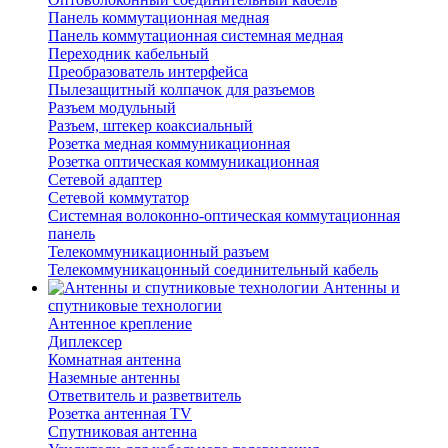
Панель коммутационная медная
Панель коммутационная системная медная
Переходник кабельный
Преобразователь интерфейса
Пылезащитный колпачок для разъемов
Разъем модульный
Разъем, штекер коаксиальный
Розетка медная коммуникационная
Розетка оптическая коммуникационная
Сетевой адаптер
Сетевой коммутатор
Системная волоконно-оптическая коммутационная
панель
Телекоммуникационный разъем
Телекоммуникацонный соединительный кабель
Антенны и
спутниковые технологии
Антенное крепление
Диплексер
Комнатная антенна
Наземные антенны
Ответвитель и разветвитель
Розетка антенная TV
Спутниковая антенна