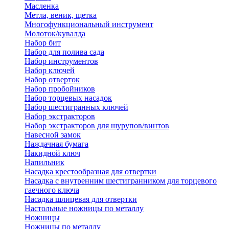
Масленка
Метла, веник, щетка
Многофункциональный инструмент
Молоток/кувалда
Набор бит
Набор для полива сада
Набор инструментов
Набор ключей
Набор отверток
Набор пробойников
Набор торцевых насадок
Набор шестигранных ключей
Набор экстракторов
Набор экстракторов для шурупов/винтов
Навесной замок
Наждачная бумага
Накидной ключ
Напильник
Насадка крестообразная для отвертки
Насадка с внутренним шестигранником для торцевого
гаечного ключа
Насадка шлицевая для отвертки
Настольные ножницы по металлу
Ножницы
Ножницы по металлу