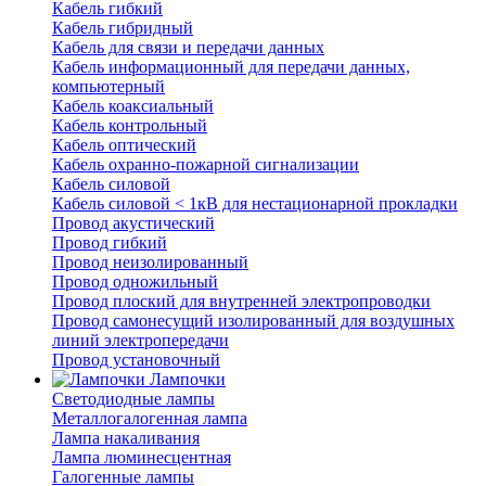
Кабель гибкий
Кабель гибридный
Кабель для связи и передачи данных
Кабель информационный для передачи данных,
компьютерный
Кабель коаксиальный
Кабель контрольный
Кабель оптический
Кабель охранно-пожарной сигнализации
Кабель силовой
Кабель силовой < 1кВ для нестационарной прокладки
Провод акустический
Провод гибкий
Провод неизолированный
Провод одножильный
Провод плоский для внутренней электропроводки
Провод самонесущий изолированный для воздушных
линий электропередачи
Провод установочный
Лампочки
Светодиодные лампы
Металлогалогенная лампа
Лампа накаливания
Лампа люминесцентная
Галогенные лампы