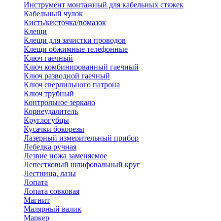
Инструмент монтажный для кабельных стяжек
Кабельный чулок
Кисть/кисточка/помазок
Клещи
Клещи для зачистки проводов
Клещи обжимные телефонные
Ключ гаечный
Ключ комбинированный гаечный
Ключ разводной гаечный
Ключ сверлильного патрона
Ключ трубный
Контрольное зеркало
Корнеудалитель
Круглогубцы
Кусачки бокорезы
Лазерный измерительный прибор
Лебедка ручная
Лезвие ножа заменяемое
Лепестковый шлифовальный круг
Лестница, лазы
Лопата
Лопата совковая
Магнит
Малярный валик
Маркер