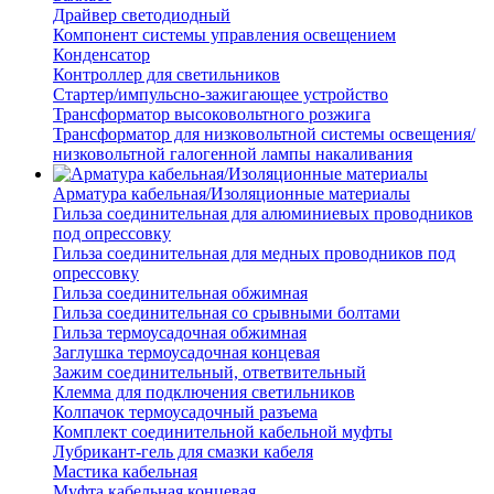
Драйвер светодиодный
Компонент системы управления освещением
Конденсатор
Контроллер для светильников
Стартер/импульсно-зажигающее устройство
Трансформатор высоковольтного розжига
Трансформатор для низковольтной системы освещения/
низковольтной галогенной лампы накаливания
Арматура кабельная/Изоляционные материалы
Гильза соединительная для алюминиевых проводников
под опрессовку
Гильза соединительная для медных проводников под
опрессовку
Гильза соединительная обжимная
Гильза соединительная со срывными болтами
Гильза термоусадочная обжимная
Заглушка термоусадочная концевая
Зажим соединительный, ответвительный
Клемма для подключения светильников
Колпачок термоусадочный разъема
Комплект соединительной кабельной муфты
Лубрикант-гель для смазки кабеля
Мастика кабельная
Муфта кабельная концевая