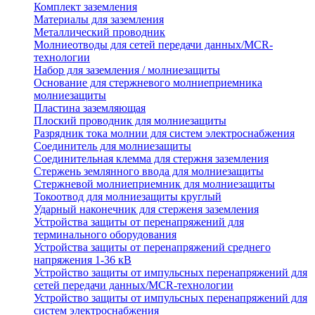
Комплект заземления
Материалы для заземления
Металлический проводник
Молниеотводы для сетей передачи данных/MCR-
технологии
Набор для заземления / молниезащиты
Основание для стержневого молниеприемника
молниезащиты
Пластина заземляющая
Плоский проводник для молниезащиты
Разрядник тока молнии для систем электроснабжения
Соединитель для молниезащиты
Соединительная клемма для стержня заземления
Стержень землянного ввода для молниезащиты
Стержневой молниеприемник для молниезащиты
Токоотвод для молниезащиты круглый
Ударный наконечник для стерженя заземления
Устройства защиты от перенапряжений для
терминального оборудования
Устройства защиты от перенапряжений среднего
напряжения 1-36 кВ
Устройство защиты от импульсных перенапряжений для
сетей передачи данных/MCR-технологии
Устройство защиты от импульсных перенапряжений для
систем электроснабжения