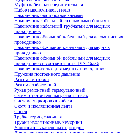
Муфта кабельная соединительная
Набор наконечников, гильз
Наконечник быстроразмыкаемый
Наконечник кабельный со срывными болтами
Наконечник кабельный трубчатый для медных
проводников
Наконечник обжимной кабельный для алюминиевых
проводников
Наконечник обжимной кабельный для медных
проводников
Наконечник обжимной кабельный для медных
проводников в соответствии с DIN 46236
Наконечник-гильза для медных проводников
Пружина постоянного давления
Разъем винтовой
Разъем слаботочный
Рукав ремонтный термоусадочный
Сжим ответвительный, ответвитель
Система маркировки кабеля
Скотч и изоляционная лента
Спрей
Трубка термоусадочная
Трубки изоляционные, кембрики
Уплотнитель кабельных проходов
Ящик для хранения инструмента и термоусадочных