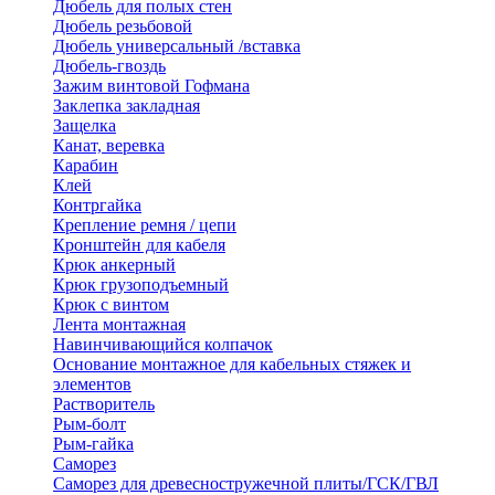
Дюбель для полых стен
Дюбель резьбовой
Дюбель универсальный /вставка
Дюбель-гвоздь
Зажим винтовой Гофмана
Заклепка закладная
Защелка
Канат, веревка
Карабин
Клей
Контргайка
Крепление ремня / цепи
Кронштейн для кабеля
Крюк анкерный
Крюк грузоподъемный
Крюк с винтом
Лента монтажная
Навинчивающийся колпачок
Основание монтажное для кабельных стяжек и
элементов
Растворитель
Рым-болт
Рым-гайка
Саморез
Саморез для древесностружечной плиты/ГСК/ГВЛ