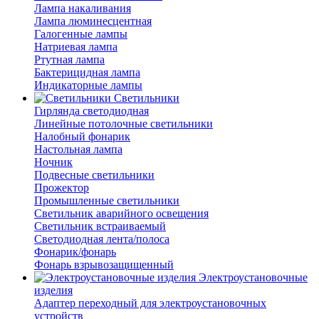
Лампа накаливания
Лампа люминесцентная
Галогенные лампы
Натриевая лампа
Ртутная лампа
Бактерицидная лампа
Индикаторные лампы
Светильники
Гирлянда светодиодная
Линейные потолочные светильники
Налобный фонарик
Настольная лампа
Ночник
Подвесные светильники
Прожектор
Промышленные светильники
Светильник аварийного освещения
Светильник встраиваемый
Светодиодная лента/полоса
Фонарик/фонарь
Фонарь взрывозащищенный
Электроустановочные
изделия
Адаптер переходный для электроустановочных
устройств