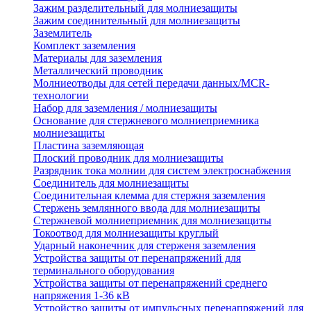
Зажим разделительный для молниезащиты
Зажим соединительный для молниезащиты
Заземлитель
Комплект заземления
Материалы для заземления
Металлический проводник
Молниеотводы для сетей передачи данных/MCR-
технологии
Набор для заземления / молниезащиты
Основание для стержневого молниеприемника
молниезащиты
Пластина заземляющая
Плоский проводник для молниезащиты
Разрядник тока молнии для систем электроснабжения
Соединитель для молниезащиты
Соединительная клемма для стержня заземления
Стержень землянного ввода для молниезащиты
Стержневой молниеприемник для молниезащиты
Токоотвод для молниезащиты круглый
Ударный наконечник для стерженя заземления
Устройства защиты от перенапряжений для
терминального оборудования
Устройства защиты от перенапряжений среднего
напряжения 1-36 кВ
Устройство защиты от импульсных перенапряжений для