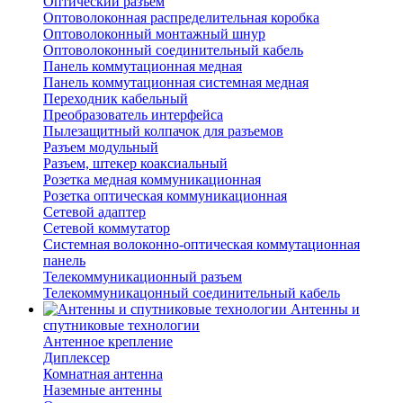
Оптический разъем
Оптоволоконная распределительная коробка
Оптоволоконный монтажный шнур
Оптоволоконный соединительный кабель
Панель коммутационная медная
Панель коммутационная системная медная
Переходник кабельный
Преобразователь интерфейса
Пылезащитный колпачок для разъемов
Разъем модульный
Разъем, штекер коаксиальный
Розетка медная коммуникационная
Розетка оптическая коммуникационная
Сетевой адаптер
Сетевой коммутатор
Системная волоконно-оптическая коммутационная
панель
Телекоммуникационный разъем
Телекоммуникацонный соединительный кабель
Антенны и
спутниковые технологии
Антенное крепление
Диплексер
Комнатная антенна
Наземные антенны