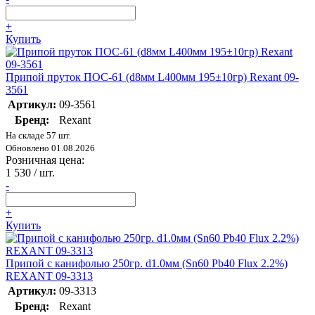
+
Купить
Припой пруток ПОС-61 (d8мм L400мм 195±10гр) Rexant 09-
3561
Артикул:
09-3561
Бренд:
Rexant
На складе 57 шт.
Обновлено 01.08.2026
Розничная цена:
1 530
/ шт.
-
+
Купить
Припой с канифолью 250гр. d1.0мм (Sn60 Pb40 Flux 2.2%)
REXANT 09-3313
Артикул:
09-3313
Бренд:
Rexant