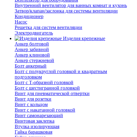
Внутренний вентилятор для ванных комнат и кухонь
Затвор/клапан/заслонка для системы вентиляции
Кондиционер
Насос
Решетка для систем вентиляции
Электродвигатель
Изделия крепежные
Анкер болтовой
Анкер забивной
Анкер клиновой
Анкер стержневой
Болт анкерный
Болт с полукруглой головкой и квадратным
подголовком
Болт с Т-образной головкой
Болт с шестигранной головкой
Винт для пневматической отвертки
Винт для розетки
Винт с кольцом
Винт с накатанной головкой
Винт самонарезающий
Винтовая заклепка
Втулка изолирующая
Гайка барашковая