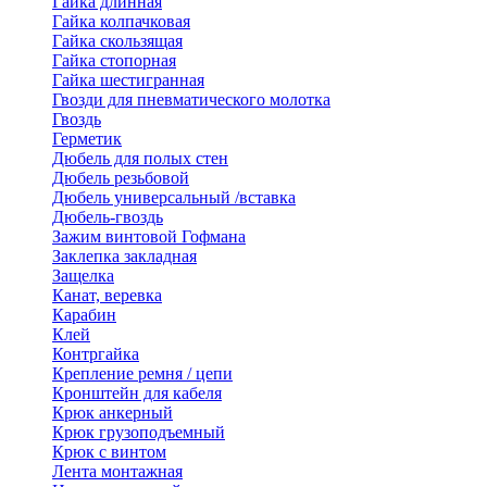
Гайка длинная
Гайка колпачковая
Гайка скользящая
Гайка стопорная
Гайка шестигранная
Гвозди для пневматического молотка
Гвоздь
Герметик
Дюбель для полых стен
Дюбель резьбовой
Дюбель универсальный /вставка
Дюбель-гвоздь
Зажим винтовой Гофмана
Заклепка закладная
Защелка
Канат, веревка
Карабин
Клей
Контргайка
Крепление ремня / цепи
Кронштейн для кабеля
Крюк анкерный
Крюк грузоподъемный
Крюк с винтом
Лента монтажная