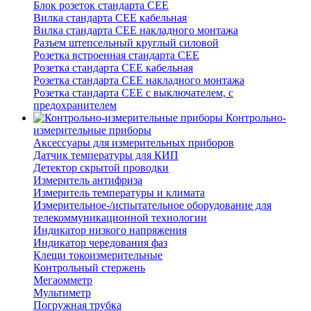
Блок розеток стандарта CEE
Вилка стандарта CEE кабельная
Вилка стандарта CEE накладного монтажа
Разъем штепсельный круглый силовой
Розетка встроенная стандарта CEE
Розетка стандарта СЕЕ кабельная
Розетка стандарта СЕЕ накладного монтажа
Розетка стандарта СЕЕ с выключателем, с
предохранителем
Контрольно-
измерительные приборы
Аксессуары для измерительных приборов
Датчик температуры для КИП
Детектор скрытой проводки
Измеритель антифриза
Измеритель температуры и климата
Измерительное-/испытательное оборудование для
телекоммуникационной технологии
Индикатор низкого напряжения
Индикатор чередования фаз
Клещи токоизмерительные
Контрольный стержень
Мегаомметр
Мультиметр
Погружная трубка