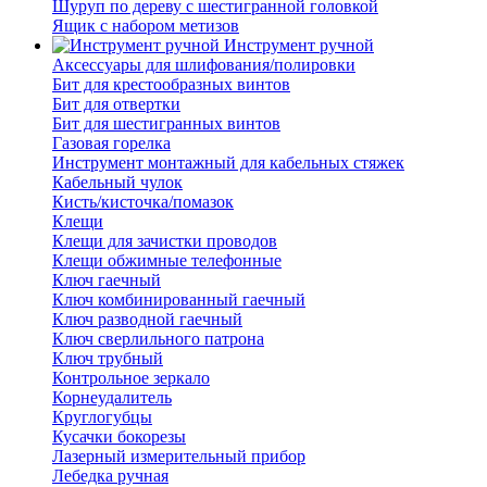
Шуруп по дереву с шестигранной головкой
Ящик с набором метизов
Инструмент ручной
Аксессуары для шлифования/полировки
Бит для крестообразных винтов
Бит для отвертки
Бит для шестигранных винтов
Газовая горелка
Инструмент монтажный для кабельных стяжек
Кабельный чулок
Кисть/кисточка/помазок
Клещи
Клещи для зачистки проводов
Клещи обжимные телефонные
Ключ гаечный
Ключ комбинированный гаечный
Ключ разводной гаечный
Ключ сверлильного патрона
Ключ трубный
Контрольное зеркало
Корнеудалитель
Круглогубцы
Кусачки бокорезы
Лазерный измерительный прибор
Лебедка ручная