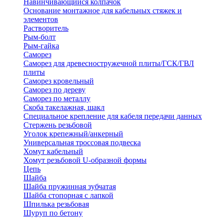
Навинчивающийся колпачок
Основание монтажное для кабельных стяжек и
элементов
Растворитель
Рым-болт
Рым-гайка
Саморез
Саморез для древесностружечной плиты/ГСК/ГВЛ
плиты
Саморез кровельный
Саморез по дереву
Саморез по металлу
Скоба такелажная, шакл
Специальное крепление для кабеля передачи данных
Стержень резьбовой
Уголок крепежный/анкерный
Универсальная троссовая подвеска
Хомут кабельный
Хомут резьбовой U-образной формы
Цепь
Шайба
Шайба пружинная зубчатая
Шайба стопорная с лапкой
Шпилька резьбовая
Шуруп по бетону