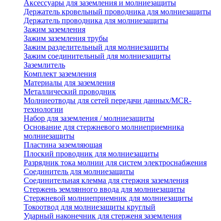
Аксессуары для заземления и молниезащиты
Держатель кровельный проводника для молниезащиты
Держатель проводника для молниезащиты
Зажим заземления
Зажим заземления трубы
Зажим разделительный для молниезащиты
Зажим соединительный для молниезащиты
Заземлитель
Комплект заземления
Материалы для заземления
Металлический проводник
Молниеотводы для сетей передачи данных/MCR-
технологии
Набор для заземления / молниезащиты
Основание для стержневого молниеприемника
молниезащиты
Пластина заземляющая
Плоский проводник для молниезащиты
Разрядник тока молнии для систем электроснабжения
Соединитель для молниезащиты
Соединительная клемма для стержня заземления
Стержень землянного ввода для молниезащиты
Стержневой молниеприемник для молниезащиты
Токоотвод для молниезащиты круглый
Ударный наконечник для стерженя заземления