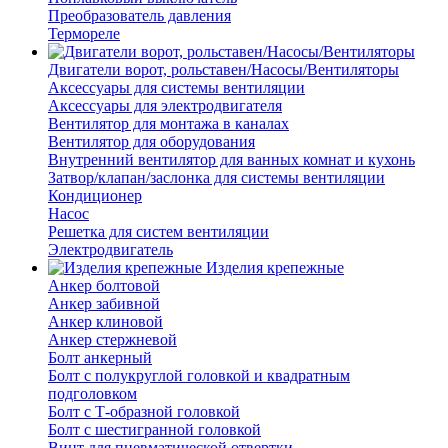
Преобразователь давления
Термореле
Двигатели ворот, рольставен/Насосы/Вентиляторы
Аксессуары для системы вентиляции
Аксессуары для электродвигателя
Вентилятор для монтажа в каналах
Вентилятор для оборудования
Внутренний вентилятор для ванных комнат и кухонь
Затвор/клапан/заслонка для системы вентиляции
Кондиционер
Насос
Решетка для систем вентиляции
Электродвигатель
Изделия крепежные
Анкер болтовой
Анкер забивной
Анкер клиновой
Анкер стержневой
Болт анкерный
Болт с полукруглой головкой и квадратным
подголовком
Болт с Т-образной головкой
Болт с шестигранной головкой
Винт для пневматической отвертки