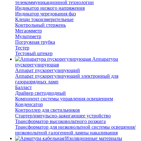
телекоммуникационной технологии
Индикатор низкого напряжения
Индикатор чередования фаз
Клещи токоизмерительные
Контрольный стержень
Мегаомметр
Мультиметр
Погружная трубка
Тестер
Тестовый штекер
Аппаратура
пускорегулирующая
Аппарат пускорегулирующий
Аппарат пускорегулирующий электронный для
газоразрядных ламп
Балласт
Драйвер светодиодный
Компонент системы управления освещением
Конденсатор
Контроллер для светильников
Стартер/импульсно-зажигающее устройство
Трансформатор высоковольтного розжига
Трансформатор для низковольтной системы освещения/
низковольтной галогенной лампы накаливания