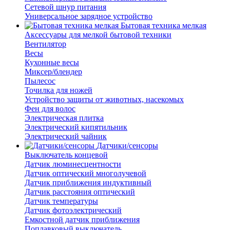
Сетевой шнур питания
Универсальное зарядное устройство
Бытовая техника мелкая
Аксессуары для мелкой бытовой техники
Вентилятор
Весы
Кухонные весы
Миксер/блендер
Пылесос
Точилка для ножей
Устройство защиты от животных, насекомых
Фен для волос
Электрическая плитка
Электрический кипятильник
Электрический чайник
Датчики/сенсоры
Выключатель концевой
Датчик люминесцентности
Датчик оптический многолучевой
Датчик приближения индуктивный
Датчик расстояния оптический
Датчик температуры
Датчик фотоэлектрический
Емкостной датчик приближения
Поплавковый выключатель