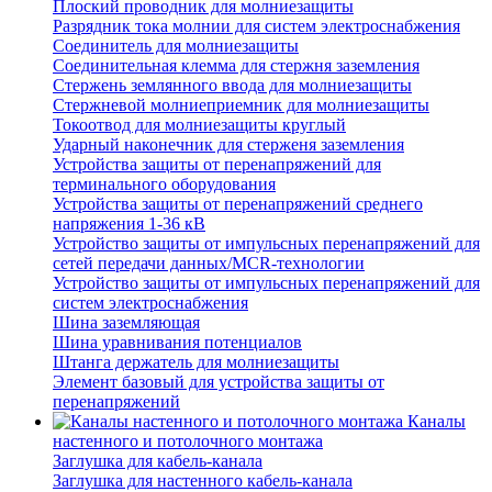
Плоский проводник для молниезащиты
Разрядник тока молнии для систем электроснабжения
Соединитель для молниезащиты
Соединительная клемма для стержня заземления
Стержень землянного ввода для молниезащиты
Стержневой молниеприемник для молниезащиты
Токоотвод для молниезащиты круглый
Ударный наконечник для стерженя заземления
Устройства защиты от перенапряжений для
терминального оборудования
Устройства защиты от перенапряжений среднего
напряжения 1-36 кВ
Устройство защиты от импульсных перенапряжений для
сетей передачи данных/MCR-технологии
Устройство защиты от импульсных перенапряжений для
систем электроснабжения
Шина заземляющая
Шина уравнивания потенциалов
Штанга держатель для молниезащиты
Элемент базовый для устройства защиты от
перенапряжений
Каналы
настенного и потолочного монтажа
Заглушка для кабель-канала
Заглушка для настенного кабель-канала