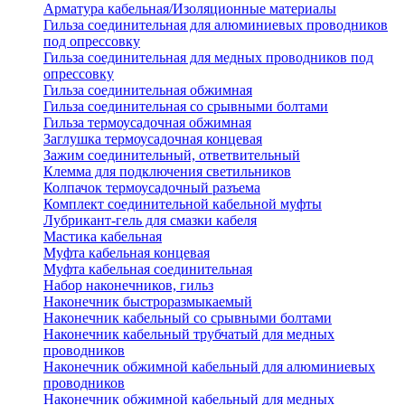
Арматура кабельная/Изоляционные материалы
Гильза соединительная для алюминиевых проводников
под опрессовку
Гильза соединительная для медных проводников под
опрессовку
Гильза соединительная обжимная
Гильза соединительная со срывными болтами
Гильза термоусадочная обжимная
Заглушка термоусадочная концевая
Зажим соединительный, ответвительный
Клемма для подключения светильников
Колпачок термоусадочный разъема
Комплект соединительной кабельной муфты
Лубрикант-гель для смазки кабеля
Мастика кабельная
Муфта кабельная концевая
Муфта кабельная соединительная
Набор наконечников, гильз
Наконечник быстроразмыкаемый
Наконечник кабельный со срывными болтами
Наконечник кабельный трубчатый для медных
проводников
Наконечник обжимной кабельный для алюминиевых
проводников
Наконечник обжимной кабельный для медных