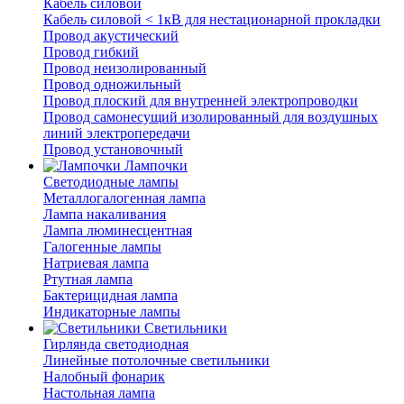
Кабель силовой
Кабель силовой < 1кВ для нестационарной прокладки
Провод акустический
Провод гибкий
Провод неизолированный
Провод одножильный
Провод плоский для внутренней электропроводки
Провод самонесущий изолированный для воздушных
линий электропередачи
Провод установочный
Лампочки
Светодиодные лампы
Металлогалогенная лампа
Лампа накаливания
Лампа люминесцентная
Галогенные лампы
Натриевая лампа
Ртутная лампа
Бактерицидная лампа
Индикаторные лампы
Светильники
Гирлянда светодиодная
Линейные потолочные светильники
Налобный фонарик
Настольная лампа