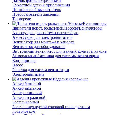
Датчик фотоэлектрический
Емкостной датчик приближения
Поплавковый выключатель
Преобразователь давления
Термореле
Двигатели ворот, рольставен/Насосы/Вентиляторы
Аксессуары для системы вентиляции
Аксессуары для электродвигателя
Вентилятор для монтажа в каналах
Вентилятор для оборудования
Внутренний вентилятор для ванных комнат и кухонь
Затвор/клапан/заслонка для системы вентиляции
Кондиционер
Насос
Решетка для систем вентиляции
Электродвигатель
Изделия крепежные
Анкер болтовой
Анкер забивной
Анкер клиновой
Анкер стержневой
Болт анкерный
Болт с полукруглой головкой и квадратным
подголовком