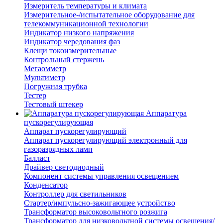
Измеритель температуры и климата
Измерительное-/испытательное оборудование для
телекоммуникационной технологии
Индикатор низкого напряжения
Индикатор чередования фаз
Клещи токоизмерительные
Контрольный стержень
Мегаомметр
Мультиметр
Погружная трубка
Тестер
Тестовый штекер
Аппаратура
пускорегулирующая
Аппарат пускорегулирующий
Аппарат пускорегулирующий электронный для
газоразрядных ламп
Балласт
Драйвер светодиодный
Компонент системы управления освещением
Конденсатор
Контроллер для светильников
Стартер/импульсно-зажигающее устройство
Трансформатор высоковольтного розжига
Трансформатор для низковольтной системы освещения/