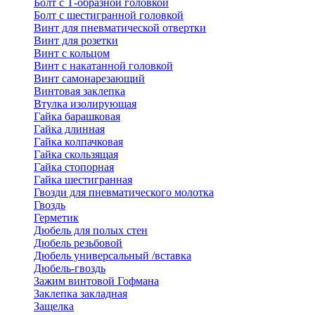
Болт с Т-образной головкой
Болт с шестигранной головкой
Винт для пневматической отвертки
Винт для розетки
Винт с кольцом
Винт с накатанной головкой
Винт самонарезающий
Винтовая заклепка
Втулка изолирующая
Гайка барашковая
Гайка длинная
Гайка колпачковая
Гайка скользящая
Гайка стопорная
Гайка шестигранная
Гвозди для пневматического молотка
Гвоздь
Герметик
Дюбель для полых стен
Дюбель резьбовой
Дюбель универсальный /вставка
Дюбель-гвоздь
Зажим винтовой Гофмана
Заклепка закладная
Защелка