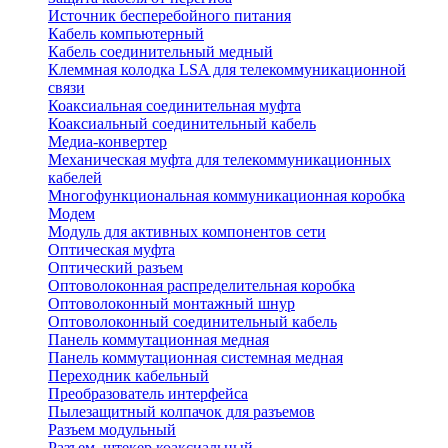
Источник бесперебойного питания
Кабель компьютерный
Кабель соединительный медный
Клеммная колодка LSA для телекоммуникационной
связи
Коаксиальная соединительная муфта
Коаксиальный соединительный кабель
Медиа-конвертер
Механическая муфта для телекоммуникационных
кабелей
Многофункциональная коммуникационная коробка
Модем
Модуль для активных компонентов сети
Оптическая муфта
Оптический разъем
Оптоволоконная распределительная коробка
Оптоволоконный монтажный шнур
Оптоволоконный соединительный кабель
Панель коммутационная медная
Панель коммутационная системная медная
Переходник кабельный
Преобразователь интерфейса
Пылезащитный колпачок для разъемов
Разъем модульный
Разъем, штекер коаксиальный