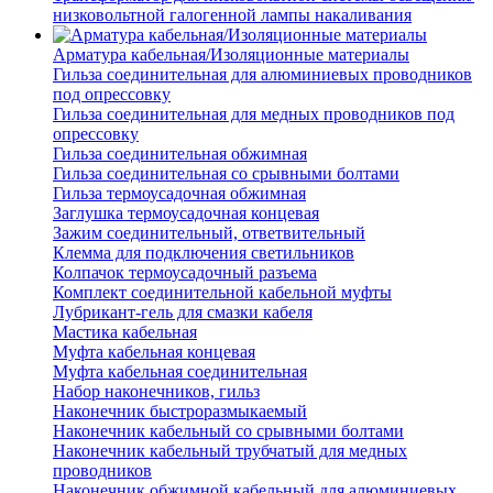
низковольтной галогенной лампы накаливания
Арматура кабельная/Изоляционные материалы
Гильза соединительная для алюминиевых проводников
под опрессовку
Гильза соединительная для медных проводников под
опрессовку
Гильза соединительная обжимная
Гильза соединительная со срывными болтами
Гильза термоусадочная обжимная
Заглушка термоусадочная концевая
Зажим соединительный, ответвительный
Клемма для подключения светильников
Колпачок термоусадочный разъема
Комплект соединительной кабельной муфты
Лубрикант-гель для смазки кабеля
Мастика кабельная
Муфта кабельная концевая
Муфта кабельная соединительная
Набор наконечников, гильз
Наконечник быстроразмыкаемый
Наконечник кабельный со срывными болтами
Наконечник кабельный трубчатый для медных
проводников
Наконечник обжимной кабельный для алюминиевых