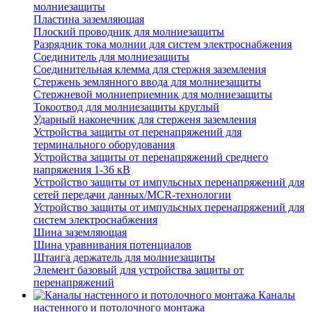
молниезащиты
Пластина заземляющая
Плоский проводник для молниезащиты
Разрядник тока молнии для систем электроснабжения
Соединитель для молниезащиты
Соединительная клемма для стержня заземления
Стержень землянного ввода для молниезащиты
Стержневой молниеприемник для молниезащиты
Токоотвод для молниезащиты круглый
Ударный наконечник для стерженя заземления
Устройства защиты от перенапряжений для
терминального оборудования
Устройства защиты от перенапряжений среднего
напряжения 1-36 кВ
Устройство защиты от импульсных перенапряжений для
сетей передачи данных/MCR-технологии
Устройство защиты от импульсных перенапряжений для
систем электроснабжения
Шина заземляющая
Шина уравнивания потенциалов
Штанга держатель для молниезащиты
Элемент базовый для устройства защиты от
перенапряжений
Каналы
настенного и потолочного монтажа