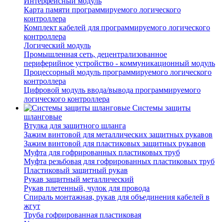
Интерфейсный модуль
Карта памяти программируемого логического
контроллера
Комплект кабелей для программируемого логического
контроллера
Логический модуль
Промышленная сеть, децентрализованное
периферийное устройство - коммуникационный модуль
Процессорный модуль программируемого логического
контроллера
Цифровой модуль ввода/вывода программируемого
логического контроллера
Системы защиты
шланговые
Втулка для защитного шланга
Зажим винтовой для металлических защитных рукавов
Зажим винтовой для пластиковых защитных рукавов
Муфта для гофрированных пластиковых труб
Муфта резьбовая для гофрированных пластиковых труб
Пластиковый защитный рукав
Рукав защитный металлический
Рукав плетенный, чулок для провода
Спираль монтажная, рукав для объединения кабелей в
жгут
Труба гофрированная пластиковая