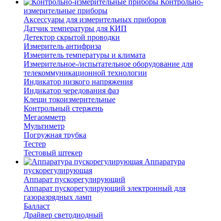
Контрольно-
измерительные приборы
Аксессуары для измерительных приборов
Датчик температуры для КИП
Детектор скрытой проводки
Измеритель антифриза
Измеритель температуры и климата
Измерительное-/испытательное оборудование для
телекоммуникационной технологии
Индикатор низкого напряжения
Индикатор чередования фаз
Клещи токоизмерительные
Контрольный стержень
Мегаомметр
Мультиметр
Погружная трубка
Тестер
Тестовый штекер
Аппаратура
пускорегулирующая
Аппарат пускорегулирующий
Аппарат пускорегулирующий электронный для
газоразрядных ламп
Балласт
Драйвер светодиодный