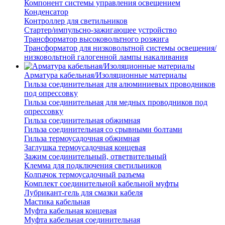
Компонент системы управления освещением
Конденсатор
Контроллер для светильников
Стартер/импульсно-зажигающее устройство
Трансформатор высоковольтного розжига
Трансформатор для низковольтной системы освещения/
низковольтной галогенной лампы накаливания
Арматура кабельная/Изоляционные материалы
Гильза соединительная для алюминиевых проводников
под опрессовку
Гильза соединительная для медных проводников под
опрессовку
Гильза соединительная обжимная
Гильза соединительная со срывными болтами
Гильза термоусадочная обжимная
Заглушка термоусадочная концевая
Зажим соединительный, ответвительный
Клемма для подключения светильников
Колпачок термоусадочный разъема
Комплект соединительной кабельной муфты
Лубрикант-гель для смазки кабеля
Мастика кабельная
Муфта кабельная концевая
Муфта кабельная соединительная