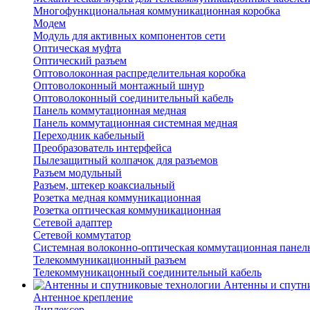
Многофункциональная коммуникационная коробка
Модем
Модуль для активных компонентов сети
Оптическая муфта
Оптический разъем
Оптоволоконная распределительная коробка
Оптоволоконный монтажный шнур
Оптоволоконный соединительный кабель
Панель коммутационная медная
Панель коммутационная системная медная
Переходник кабельный
Преобразователь интерфейса
Пылезащитный колпачок для разъемов
Разъем модульный
Разъем, штекер коаксиальный
Розетка медная коммуникационная
Розетка оптическая коммуникационная
Сетевой адаптер
Сетевой коммутатор
Системная волоконно-оптическая коммутационная панел
Телекоммуникационный разъем
Телекоммуникацонный соединительный кабель
Антенны и спутн
Антенное крепление
Диплексер