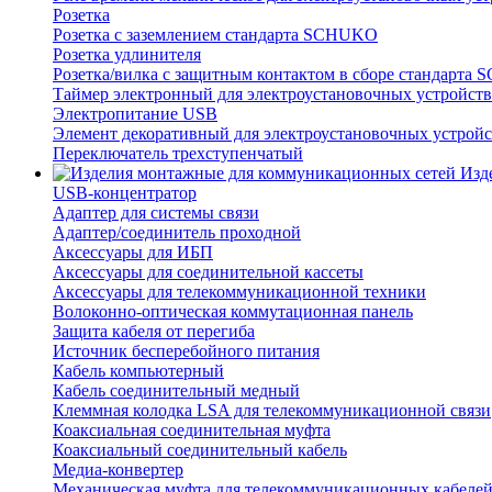
Розетка
Розетка с заземлением стандарта SCHUKO
Розетка удлинителя
Розетка/вилка с защитным контактом в сборе стандарт
Таймер электронный для электроустановочных устройств
Электропитание USB
Элемент декоративный для электроустановочных устройс
Переключатель трехступенчатый
Изд
USB-концентратор
Адаптер для системы связи
Адаптер/соединитель проходной
Аксессуары для ИБП
Аксессуары для соединительной кассеты
Аксессуары для телекоммуникационной техники
Волоконно-оптическая коммутационная панель
Защита кабеля от перегиба
Источник бесперебойного питания
Кабель компьютерный
Кабель соединительный медный
Клеммная колодка LSA для телекоммуникационной связи
Коаксиальная соединительная муфта
Коаксиальный соединительный кабель
Медиа-конвертер
Механическая муфта для телекоммуникационных кабеле