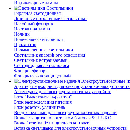
Индикаторные лампы
Светильники
Гирлянда светодиодная
Линейные потолочные светильники
Налобный фонарик
Настольная лампа
Ночник
Подвесные светильники
Прожектор
Промышленные светильники
Светильник аварийного освещения
Светильник встраиваемый
Светодиодная лента/полоса
Фонарик/фонарь
Фонарь взрывозащищенный
Электроустановочные и
Адаптер переходный для электроустановочных устройств
Аксессуары для электроустановочных устройств
Блок "Выключатель-розетка"
Блок распределения питания
Блок розеток, удлинитель
Ввод кабельный для электроустановочных изделий
Вилка с защитным контактом бытовая SCHUKO
Вилка/розетка без защитного контакта
Вставка светящаяся для электроустановочных устройств