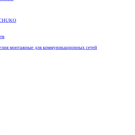
а SCHUKO
тв
елия монтажные для коммуникационных сетей
й