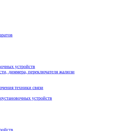
аратов
вочных устройств
сти, диммера, переключателя жалюзи
ючения техники связи
роустановочных устройств
ройств