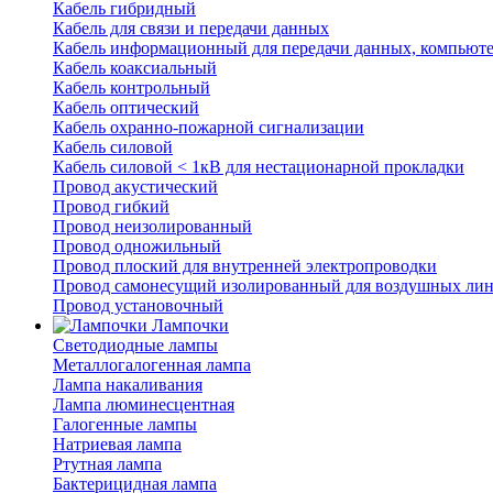
Кабель гибридный
Кабель для связи и передачи данных
Кабель информационный для передачи данных, компьют
Кабель коаксиальный
Кабель контрольный
Кабель оптический
Кабель охранно-пожарной сигнализации
Кабель силовой
Кабель силовой < 1кВ для нестационарной прокладки
Провод акустический
Провод гибкий
Провод неизолированный
Провод одножильный
Провод плоский для внутренней электропроводки
Провод самонесущий изолированный для воздушных лин
Провод установочный
Лампочки
Светодиодные лампы
Металлогалогенная лампа
Лампа накаливания
Лампа люминесцентная
Галогенные лампы
Натриевая лампа
Ртутная лампа
Бактерицидная лампа