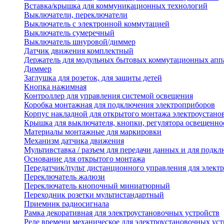
Вставка/крышка для коммуникационных технологий
Выключатели, переключатели
Выключатель с электронной коммутацией
Выключатель сумеречный
Выключатель шнуровой/диммер
Датчик движения комплектный
Держатель для модульных бытовых коммутационных апп
Диммер
Заглушка для розеток, для защиты детей
Кнопка нажимная
Контроллер для управления системой освещения
Коробка монтажная для подключения электроприборов
Корпус накладной для открытого монтажа электроустано
Крышка для выключателя, кнопки, регулятора освещенно
Материалы монтажные для маркировки
Механизм датчика движения
Мультивставка / разъем для передачи данных и для подкл
Основание для открытого монтажа
Передатчик/пульт дистанционного управления для элект
Переключатель жалюзи
Переключатель кнопочный миниатюрный
Переходник розетки мультистандартный
Приемник радиосигнала
Рамка декоративная для электроустановочных устройств
Реле времени механическое для электроустановочных уст