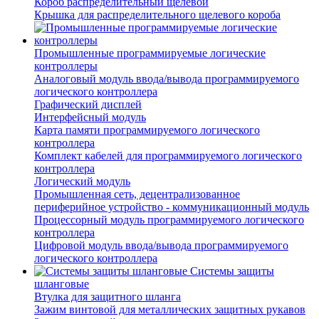
Короб распределительный щелевой
Крышка для распределительного щелевого короба
Промышленные программируемые логические
контроллеры
Аналоговый модуль ввода/вывода программируемого
логического контроллера
Графический дисплей
Интерфейсный модуль
Карта памяти программируемого логического
контроллера
Комплект кабелей для программируемого логического
контроллера
Логический модуль
Промышленная сеть, децентрализованное
периферийное устройство - коммуникационный модуль
Процессорный модуль программируемого логического
контроллера
Цифровой модуль ввода/вывода программируемого
логического контроллера
Системы защиты
шланговые
Втулка для защитного шланга
Зажим винтовой для металлических защитных рукавов