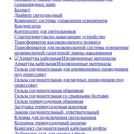
газоразрядных ламп
Балласт
Драйвер светодиодный
Компонент системы управления освещением
Конденсатор
Контроллер для светильников
Стартер/импульсно-зажигающее устройство
Трансформатор высоковольтного розжига
Трансформатор для низковольтной системы освещения/
низковольтной галогенной лампы накаливания
Арматура кабельная/Изоляционные материалы
Гильза соединительная для алюминиевых проводников
под опрессовку
Гильза соединительная для медных проводников под
опрессовку
Гильза соединительная обжимная
Гильза соединительная со срывными болтами
Гильза термоусадочная обжимная
Заглушка термоусадочная концевая
Зажим соединительный, ответвительный
Клемма для подключения светильников
Колпачок термоусадочный разъема
Комплект соединительной кабельной муфты
Лубрикант-гель для смазки кабеля