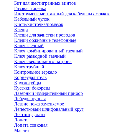
Бит для шестигранных винтов
Газовая горелка
Инструмент монтажный для кабельных стяжек
Кабельный чулок
Кисть/кисточка/помазок
Клещи
Клещи для зачистки проводов
Клещи обжимные телефонные
Ключ гаечный
Ключ комбинированный гаечный
Ключ разводной гаечный
Ключ сверлильного патрона
Ключ трубный
Контрольное зеркало
Корнеудалитель
Круглогубцы
Кусачки бокорезы
Лазерный измерительный прибор
Лебедка ручная
Лезвие ножа заменяемое
Лепестковый шлифовальный круг
Лестница, лазы
Лопата
Лопата совковая
Магнит