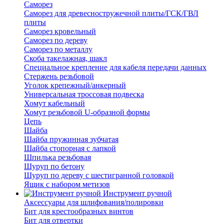
Саморез
Саморез для древесностружечной плиты/ГСК/ГВЛ
плиты
Саморез кровельный
Саморез по дереву
Саморез по металлу
Скоба такелажная, шакл
Специальное крепление для кабеля передачи данных
Стержень резьбовой
Уголок крепежный/анкерный
Универсальная троссовая подвеска
Хомут кабельный
Хомут резьбовой U-образной формы
Цепь
Шайба
Шайба пружинная зубчатая
Шайба стопорная с лапкой
Шпилька резьбовая
Шуруп по бетону
Шуруп по дереву с шестигранной головкой
Ящик с набором метизов
Инструмент ручной
Аксессуары для шлифования/полировки
Бит для крестообразных винтов
Бит для отвертки