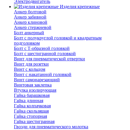
Электродвигатель
Изделия крепежные
Анкер болтовой
Анкер забивной
Анкер клиновой
Анкер стержневой
Болт анкерный
Болт с полукруглой головкой и квадратным
подголовком
Болт с Т-образной головкой
Болт с шестигранной головкой
Винт для пневматической отвертки
Винт для розетки
Винт с кольцом
Винт с накатанной головкой
Винт самонарезающий
Винтовая заклепка
Втулка изолирующая
Гайка барашковая
Гайка длинная
Гайка колпачковая
Гайка скользящая
Гайка стопорная
Гайка шестигранная
Гвозди для пневматического молотка