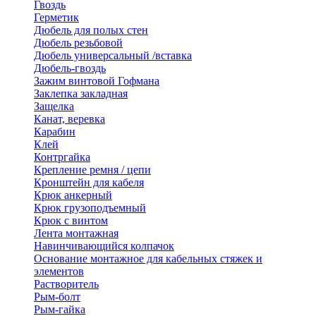
Гвоздь
Герметик
Дюбель для полых стен
Дюбель резьбовой
Дюбель универсальный /вставка
Дюбель-гвоздь
Зажим винтовой Гофмана
Заклепка закладная
Защелка
Канат, веревка
Карабин
Клей
Контргайка
Крепление ремня / цепи
Кронштейн для кабеля
Крюк анкерный
Крюк грузоподъемный
Крюк с винтом
Лента монтажная
Навинчивающийся колпачок
Основание монтажное для кабельных стяжек и
элементов
Растворитель
Рым-болт
Рым-гайка