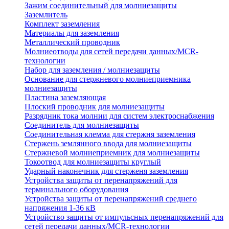
Зажим соединительный для молниезащиты
Заземлитель
Комплект заземления
Материалы для заземления
Металлический проводник
Молниеотводы для сетей передачи данных/MCR-
технологии
Набор для заземления / молниезащиты
Основание для стержневого молниеприемника
молниезащиты
Пластина заземляющая
Плоский проводник для молниезащиты
Разрядник тока молнии для систем электроснабжения
Соединитель для молниезащиты
Соединительная клемма для стержня заземления
Стержень землянного ввода для молниезащиты
Стержневой молниеприемник для молниезащиты
Токоотвод для молниезащиты круглый
Ударный наконечник для стерженя заземления
Устройства защиты от перенапряжений для
терминального оборудования
Устройства защиты от перенапряжений среднего
напряжения 1-36 кВ
Устройство защиты от импульсных перенапряжений для
сетей передачи данных/MCR-технологии