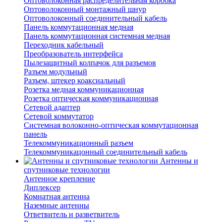
Оптоволоконная распределительная коробка
Оптоволоконный монтажный шнур
Оптоволоконный соединительный кабель
Панель коммутационная медная
Панель коммутационная системная медная
Переходник кабельный
Преобразователь интерфейса
Пылезащитный колпачок для разъемов
Разъем модульный
Разъем, штекер коаксиальный
Розетка медная коммуникационная
Розетка оптическая коммуникационная
Сетевой адаптер
Сетевой коммутатор
Системная волоконно-оптическая коммутационная
панель
Телекоммуникационный разъем
Телекоммуникацонный соединительный кабель
Антенны и
спутниковые технологии
Антенное крепление
Диплексер
Комнатная антенна
Наземные антенны
Ответвитель и разветвитель