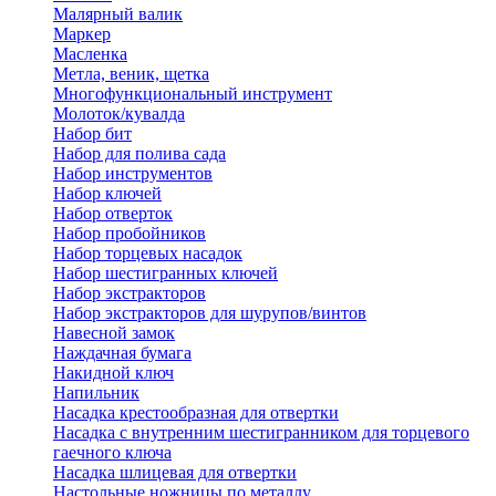
Малярный валик
Маркер
Масленка
Метла, веник, щетка
Многофункциональный инструмент
Молоток/кувалда
Набор бит
Набор для полива сада
Набор инструментов
Набор ключей
Набор отверток
Набор пробойников
Набор торцевых насадок
Набор шестигранных ключей
Набор экстракторов
Набор экстракторов для шурупов/винтов
Навесной замок
Наждачная бумага
Накидной ключ
Напильник
Насадка крестообразная для отвертки
Насадка с внутренним шестигранником для торцевого
гаечного ключа
Насадка шлицевая для отвертки
Настольные ножницы по металлу