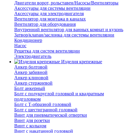
Двигатели ворот, рольставен/Насосы/Вентиляторы
Аксессуары для системы вентиляции
Аксессуары для электродвигателя
Вентилятор для монтажа в каналах
Вентилятор для оборудования
Внутренний вентилятор для ванных комнат и кухонь
Затвор/клапан/заслонка для системы вентиляции
Кондиционер
Насос
Решетка для систем вентиляции
Электродвигатель
Изделия крепежные
Анкер болтовой
Анкер забивной
Анкер клиновой
Анкер стержневой
Болт анкерный
Болт с полукруглой головкой и квадратным
подголовком
Болт с Т-образной головкой
Болт с шестигранной головкой
Винт для пневматической отвертки
Винт для розетки
Винт с кольцом
Винт с накатанной головкой