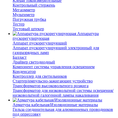
Клещи токоизмерительные
Контрольный стержень
Мегаомметр
Мультиметр
Погружная трубка
Тестер
Тестовый штекер
Аппаратура
пускорегулирующая
Аппарат пускорегулирующий
Аппарат пускорегулирующий электронный для
газоразрядных ламп
Балласт
Драйвер светодиодный
Компонент системы управления освещением
Конденсатор
Контроллер для светильников
Стартер/импульсно-зажигающее устройство
Трансформатор высоковольтного розжига
Трансформатор для низковольтной системы освещения/
низковольтной галогенной лампы накаливания
Арматура кабельная/Изоляционные материалы
Гильза соединительная для алюминиевых проводников
под опрессовку