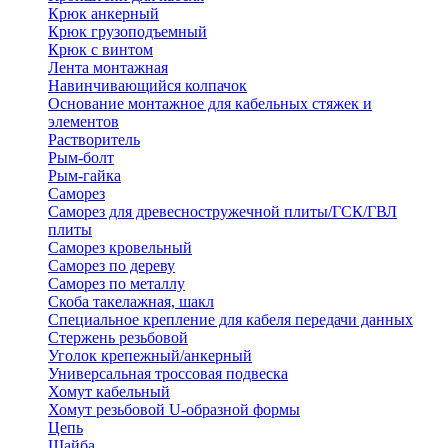
Крюк анкерный
Крюк грузоподъемный
Крюк с винтом
Лента монтажная
Навинчивающийся колпачок
Основание монтажное для кабельных стяжек и
элементов
Растворитель
Рым-болт
Рым-гайка
Саморез
Саморез для древесностружечной плиты/ГСК/ГВЛ
плиты
Саморез кровельный
Саморез по дереву
Саморез по металлу
Скоба такелажная, шакл
Специальное крепление для кабеля передачи данных
Стержень резьбовой
Уголок крепежный/анкерный
Универсальная троссовая подвеска
Хомут кабельный
Хомут резьбовой U-образной формы
Цепь
Шайба