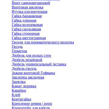
Винт самонарезающий
Винтовая заклепка
Втулка изолирующая
Гайка барашковая
Гайка длинная
Гайка колпачковая
Гайка скользящая
Гайка стопорная
Гайка шестигранная
Гвозди для пневматического молотка
Гвоздь
Герметик
Дюбель для полых стен
Дюбель резьбовой
Дюбель универсальный /вставка
Дюбель-гвоздь
Зажим винтовой Гофмана
Заклепка закладная
Защелка
Канат, веревка
Карабин
Клей
Контргайка
Крепление ремня / цепи
Кронштейн для кабеля