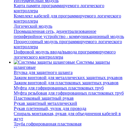
Интерфейсный модуль
Карта памяти программируемого логического
контроллера
Комплект кабелей для программируемого логического
контроллера
Логический модуль
Промышленная сеть, децентрализованное
периферийное устройство - коммуникационный модуль
Процессорный модуль программируемого логического
контроллера
Цифровой модуль ввода/вывода программируемого
логического контроллера
Системы защиты
шланговые
Втулка для защитного шланга
Зажим винтовой для металлических защитных рукавов
Зажим винтовой для пластиковых защитных рукавов
Муфта для гофрированных пластиковых труб
Муфта резьбовая для гофрированных пластиковых труб
Пластиковый защитный рукав
Рукав защитный металлический
Рукав плетенный, чулок для провода
Спираль монтажная, рукав для объединения кабелей в
жгут
Труба гофрированная пластиковая