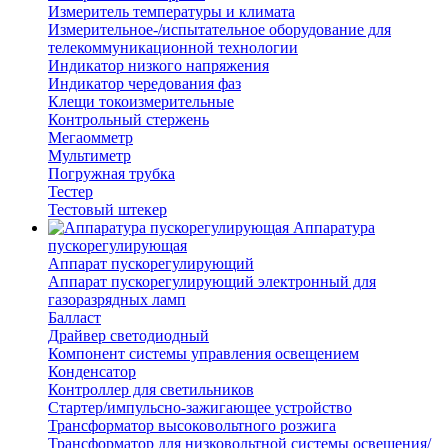
Измеритель температуры и климата
Измерительное-/испытательное оборудование для
телекоммуникационной технологии
Индикатор низкого напряжения
Индикатор чередования фаз
Клещи токоизмерительные
Контрольный стержень
Мегаомметр
Мультиметр
Погружная трубка
Тестер
Тестовый штекер
Аппаратура
пускорегулирующая
Аппарат пускорегулирующий
Аппарат пускорегулирующий электронный для
газоразрядных ламп
Балласт
Драйвер светодиодный
Компонент системы управления освещением
Конденсатор
Контроллер для светильников
Стартер/импульсно-зажигающее устройство
Трансформатор высоковольтного розжига
Трансформатор для низковольтной системы освещения/