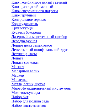
Ключ комбинированный гаечный
Ключ разводной гаечный
Ключ сверлильного патрона
Ключ трубный
Контрольное зеркало
Корнеудалитель
Круглогубцы
Кусачки бокорезы
Лазерный измерительный прибор
Лебедка ручная
Лезвие ножа заменяемое
Лепестковый шлифовальный круг
Лестница, лазы
Лопата
Лопата совковая
Магнит
Малярный валик
Маркер
Масленка
Метла, веник, щетка
Многофункциональный инструмент
Молоток/кувалда
Набор бит
Набор для полива сада
Набор инструментов