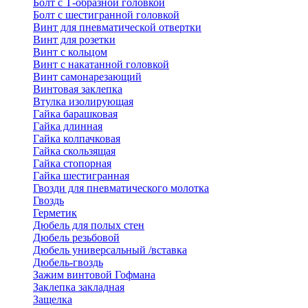
Болт с Т-образной головкой
Болт с шестигранной головкой
Винт для пневматической отвертки
Винт для розетки
Винт с кольцом
Винт с накатанной головкой
Винт самонарезающий
Винтовая заклепка
Втулка изолирующая
Гайка барашковая
Гайка длинная
Гайка колпачковая
Гайка скользящая
Гайка стопорная
Гайка шестигранная
Гвозди для пневматического молотка
Гвоздь
Герметик
Дюбель для полых стен
Дюбель резьбовой
Дюбель универсальный /вставка
Дюбель-гвоздь
Зажим винтовой Гофмана
Заклепка закладная
Защелка