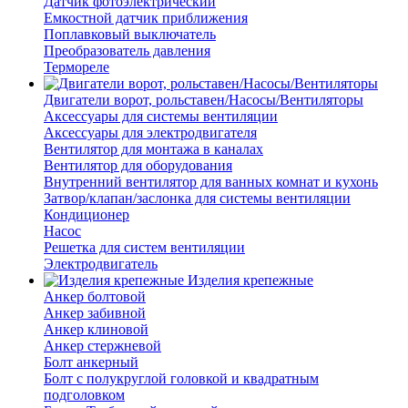
Датчик фотоэлектрический
Емкостной датчик приближения
Поплавковый выключатель
Преобразователь давления
Термореле
Двигатели ворот, рольставен/Насосы/Вентиляторы
Аксессуары для системы вентиляции
Аксессуары для электродвигателя
Вентилятор для монтажа в каналах
Вентилятор для оборудования
Внутренний вентилятор для ванных комнат и кухонь
Затвор/клапан/заслонка для системы вентиляции
Кондиционер
Насос
Решетка для систем вентиляции
Электродвигатель
Изделия крепежные
Анкер болтовой
Анкер забивной
Анкер клиновой
Анкер стержневой
Болт анкерный
Болт с полукруглой головкой и квадратным
подголовком