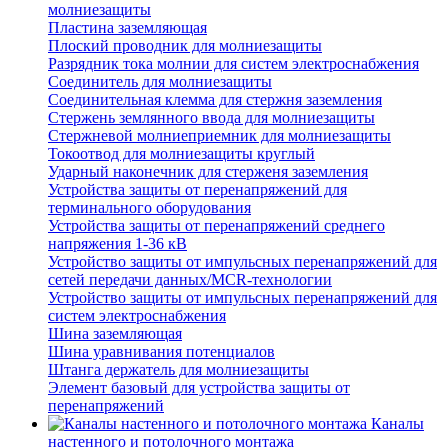
молниезащиты
Пластина заземляющая
Плоский проводник для молниезащиты
Разрядник тока молнии для систем электроснабжения
Соединитель для молниезащиты
Соединительная клемма для стержня заземления
Стержень землянного ввода для молниезащиты
Стержневой молниеприемник для молниезащиты
Токоотвод для молниезащиты круглый
Ударный наконечник для стерженя заземления
Устройства защиты от перенапряжений для
терминального оборудования
Устройства защиты от перенапряжений среднего
напряжения 1-36 кВ
Устройство защиты от импульсных перенапряжений для
сетей передачи данных/MCR-технологии
Устройство защиты от импульсных перенапряжений для
систем электроснабжения
Шина заземляющая
Шина уравнивания потенциалов
Штанга держатель для молниезащиты
Элемент базовый для устройства защиты от
перенапряжений
Каналы
настенного и потолочного монтажа