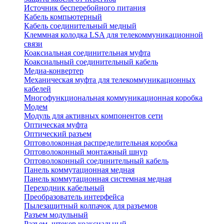
Источник бесперебойного питания
Кабель компьютерный
Кабель соединительный медный
Клеммная колодка LSA для телекоммуникационной
связи
Коаксиальная соединительная муфта
Коаксиальный соединительный кабель
Медиа-конвертер
Механическая муфта для телекоммуникационных
кабелей
Многофункциональная коммуникационная коробка
Модем
Модуль для активных компонентов сети
Оптическая муфта
Оптический разъем
Оптоволоконная распределительная коробка
Оптоволоконный монтажный шнур
Оптоволоконный соединительный кабель
Панель коммутационная медная
Панель коммутационная системная медная
Переходник кабельный
Преобразователь интерфейса
Пылезащитный колпачок для разъемов
Разъем модульный
Разъем, штекер коаксиальный