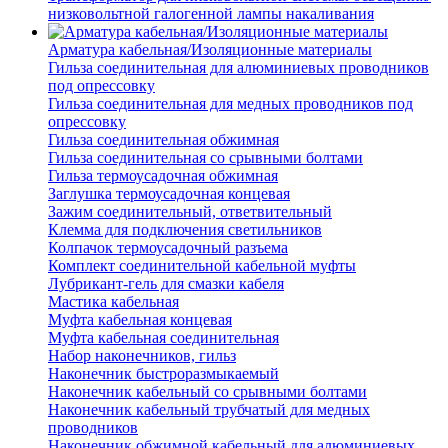
низковольтной галогенной лампы накаливания
Арматура кабельная/Изоляционные материалы
Гильза соединительная для алюминиевых проводников
под опрессовку
Гильза соединительная для медных проводников под
опрессовку
Гильза соединительная обжимная
Гильза соединительная со срывными болтами
Гильза термоусадочная обжимная
Заглушка термоусадочная концевая
Зажим соединительный, ответвительный
Клемма для подключения светильников
Колпачок термоусадочный разъема
Комплект соединительной кабельной муфты
Лубрикант-гель для смазки кабеля
Мастика кабельная
Муфта кабельная концевая
Муфта кабельная соединительная
Набор наконечников, гильз
Наконечник быстроразмыкаемый
Наконечник кабельный со срывными болтами
Наконечник кабельный трубчатый для медных
проводников
Наконечник обжимной кабельный для алюминиевых