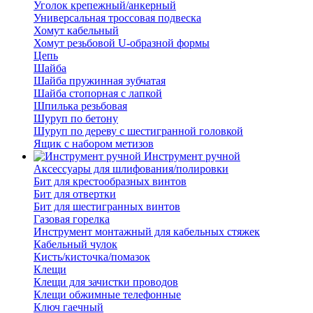
Уголок крепежный/анкерный
Универсальная троссовая подвеска
Хомут кабельный
Хомут резьбовой U-образной формы
Цепь
Шайба
Шайба пружинная зубчатая
Шайба стопорная с лапкой
Шпилька резьбовая
Шуруп по бетону
Шуруп по дереву с шестигранной головкой
Ящик с набором метизов
Инструмент ручной
Аксессуары для шлифования/полировки
Бит для крестообразных винтов
Бит для отвертки
Бит для шестигранных винтов
Газовая горелка
Инструмент монтажный для кабельных стяжек
Кабельный чулок
Кисть/кисточка/помазок
Клещи
Клещи для зачистки проводов
Клещи обжимные телефонные
Ключ гаечный