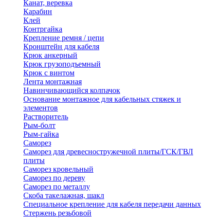
Канат, веревка
Карабин
Клей
Контргайка
Крепление ремня / цепи
Кронштейн для кабеля
Крюк анкерный
Крюк грузоподъемный
Крюк с винтом
Лента монтажная
Навинчивающийся колпачок
Основание монтажное для кабельных стяжек и
элементов
Растворитель
Рым-болт
Рым-гайка
Саморез
Саморез для древесностружечной плиты/ГСК/ГВЛ
плиты
Саморез кровельный
Саморез по дереву
Саморез по металлу
Скоба такелажная, шакл
Специальное крепление для кабеля передачи данных
Стержень резьбовой