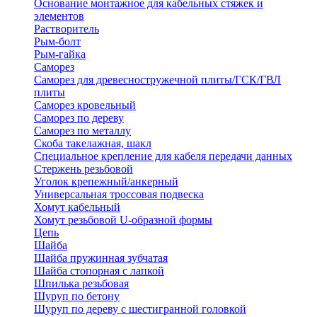
Основание монтажное для кабельных стяжек и
элементов
Растворитель
Рым-болт
Рым-гайка
Саморез
Саморез для древесностружечной плиты/ГСК/ГВЛ
плиты
Саморез кровельный
Саморез по дереву
Саморез по металлу
Скоба такелажная, шакл
Специальное крепление для кабеля передачи данных
Стержень резьбовой
Уголок крепежный/анкерный
Универсальная троссовая подвеска
Хомут кабельный
Хомут резьбовой U-образной формы
Цепь
Шайба
Шайба пружинная зубчатая
Шайба стопорная с лапкой
Шпилька резьбовая
Шуруп по бетону
Шуруп по дереву с шестигранной головкой