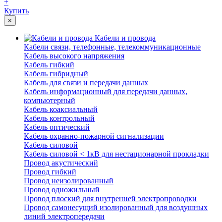
+
Купить
×
Кабели и провода
Кабели связи, телефонные, телекоммуникационные
Кабель высокого напряжения
Кабель гибкий
Кабель гибридный
Кабель для связи и передачи данных
Кабель информационный для передачи данных,
компьютерный
Кабель коаксиальный
Кабель контрольный
Кабель оптический
Кабель охранно-пожарной сигнализации
Кабель силовой
Кабель силовой < 1кВ для нестационарной прокладки
Провод акустический
Провод гибкий
Провод неизолированный
Провод одножильный
Провод плоский для внутренней электропроводки
Провод самонесущий изолированный для воздушных
линий электропередачи