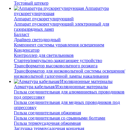
Тестовый штекер
Аппаратура
пускорегулирующая
Аппарат пускорегулирующий
Аппарат пускорегулирующий электронный для
газоразрядных ламп
Балласт
Драйвер светодиодный
Компонент системы управления освещением
Конденсатор
Контроллер для светильников
Стартер/импульсно-зажигающее устройство
Трансформатор высоковольтного розжига
Трансформатор для низковольтной системы освещения/
низковольтной галогенной лампы накаливания
Арматура кабельная/Изоляционные материалы
Гильза соединительная для алюминиевых проводников
под опрессовку
Гильза соединительная для медных проводников под
опрессовку
Гильза соединительная обжимная
Гильза соединительная со срывными болтами
Гильза термоусадочная обжимная
Заглушка термоусадочная концевая