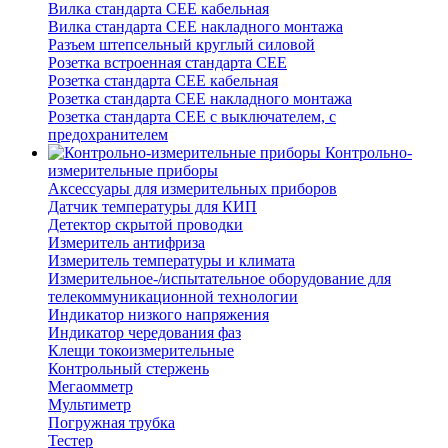
Вилка стандарта CEE кабельная
Вилка стандарта CEE накладного монтажа
Разъем штепсельный круглый силовой
Розетка встроенная стандарта CEE
Розетка стандарта СЕЕ кабельная
Розетка стандарта СЕЕ накладного монтажа
Розетка стандарта СЕЕ с выключателем, с
предохранителем
Контрольно-
измерительные приборы
Аксессуары для измерительных приборов
Датчик температуры для КИП
Детектор скрытой проводки
Измеритель антифриза
Измеритель температуры и климата
Измерительное-/испытательное оборудование для
телекоммуникационной технологии
Индикатор низкого напряжения
Индикатор чередования фаз
Клещи токоизмерительные
Контрольный стержень
Мегаомметр
Мультиметр
Погружная трубка
Тестер