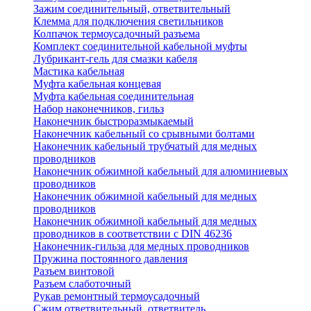
Зажим соединительный, ответвительный
Клемма для подключения светильников
Колпачок термоусадочный разъема
Комплект соединительной кабельной муфты
Лубрикант-гель для смазки кабеля
Мастика кабельная
Муфта кабельная концевая
Муфта кабельная соединительная
Набор наконечников, гильз
Наконечник быстроразмыкаемый
Наконечник кабельный со срывными болтами
Наконечник кабельный трубчатый для медных
проводников
Наконечник обжимной кабельный для алюминиевых
проводников
Наконечник обжимной кабельный для медных
проводников
Наконечник обжимной кабельный для медных
проводников в соответствии с DIN 46236
Наконечник-гильза для медных проводников
Пружина постоянного давления
Разъем винтовой
Разъем слаботочный
Рукав ремонтный термоусадочный
Сжим ответвительный, ответвитель