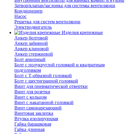
Внутренний вентилятор для ванных комнат и кухонь
Затвор/клапан/заслонка для системы вентиляции
Кондиционер
Насос
Решетка для систем вентиляции
Электродвигатель
Изделия крепежные
Анкер болтовой
Анкер забивной
Анкер клиновой
Анкер стержневой
Болт анкерный
Болт с полукруглой головкой и квадратным
подголовком
Болт с Т-образной головкой
Болт с шестигранной головкой
Винт для пневматической отвертки
Винт для розетки
Винт с кольцом
Винт с накатанной головкой
Винт самонарезающий
Винтовая заклепка
Втулка изолирующая
Гайка барашковая
Гайка длинная