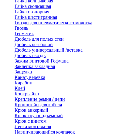
Гайка колпачковая
Гайка скользящая
Гайка стопорная
Гайка шестигранная
Гвозди для пневматического молотка
Гвоздь
Герметик
Дюбель для полых стен
Дюбель резьбовой
Дюбель универсальный /вставка
Дюбель-гвоздь
Зажим винтовой Гофмана
Заклепка закладная
Защелка
Канат, веревка
Карабин
Клей
Контргайка
Крепление ремня / цепи
Кронштейн для кабеля
Крюк анкерный
Крюк грузоподъемный
Крюк с винтом
Лента монтажная
Навинчивающийся колпачок