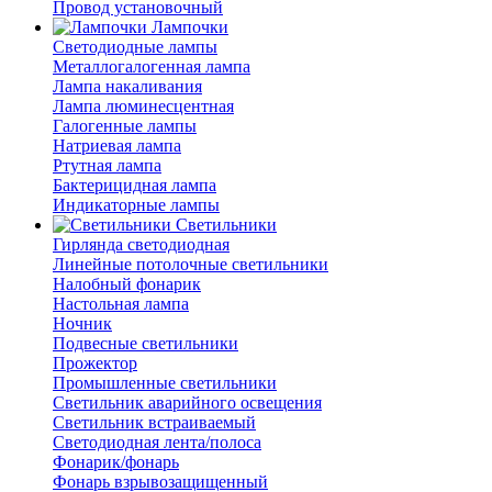
Провод установочный
Лампочки
Светодиодные лампы
Металлогалогенная лампа
Лампа накаливания
Лампа люминесцентная
Галогенные лампы
Натриевая лампа
Ртутная лампа
Бактерицидная лампа
Индикаторные лампы
Светильники
Гирлянда светодиодная
Линейные потолочные светильники
Налобный фонарик
Настольная лампа
Ночник
Подвесные светильники
Прожектор
Промышленные светильники
Светильник аварийного освещения
Светильник встраиваемый
Светодиодная лента/полоса
Фонарик/фонарь
Фонарь взрывозащищенный