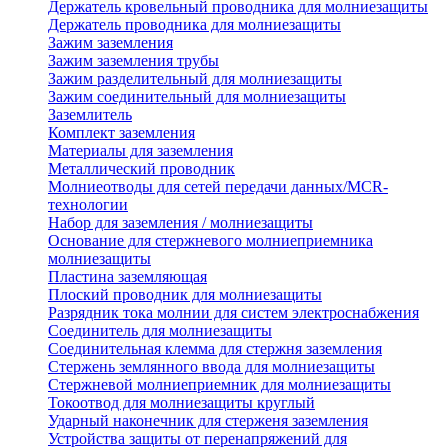
Держатель кровельный проводника для молниезащиты
Держатель проводника для молниезащиты
Зажим заземления
Зажим заземления трубы
Зажим разделительный для молниезащиты
Зажим соединительный для молниезащиты
Заземлитель
Комплект заземления
Материалы для заземления
Металлический проводник
Молниеотводы для сетей передачи данных/MCR-
технологии
Набор для заземления / молниезащиты
Основание для стержневого молниеприемника
молниезащиты
Пластина заземляющая
Плоский проводник для молниезащиты
Разрядник тока молнии для систем электроснабжения
Соединитель для молниезащиты
Соединительная клемма для стержня заземления
Стержень землянного ввода для молниезащиты
Стержневой молниеприемник для молниезащиты
Токоотвод для молниезащиты круглый
Ударный наконечник для стерженя заземления
Устройства защиты от перенапряжений для