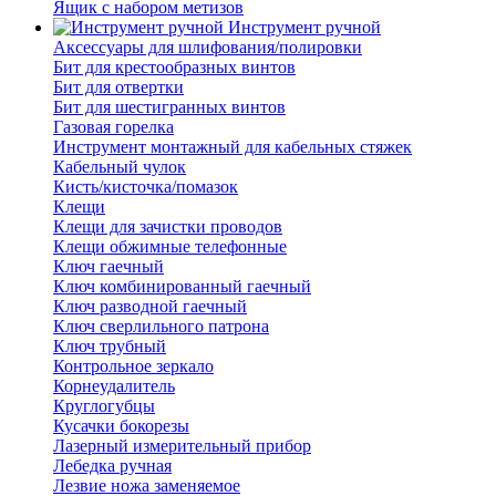
Ящик с набором метизов
Инструмент ручной
Аксессуары для шлифования/полировки
Бит для крестообразных винтов
Бит для отвертки
Бит для шестигранных винтов
Газовая горелка
Инструмент монтажный для кабельных стяжек
Кабельный чулок
Кисть/кисточка/помазок
Клещи
Клещи для зачистки проводов
Клещи обжимные телефонные
Ключ гаечный
Ключ комбинированный гаечный
Ключ разводной гаечный
Ключ сверлильного патрона
Ключ трубный
Контрольное зеркало
Корнеудалитель
Круглогубцы
Кусачки бокорезы
Лазерный измерительный прибор
Лебедка ручная
Лезвие ножа заменяемое