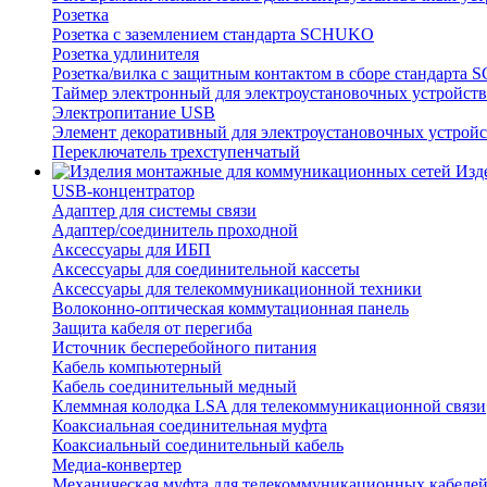
Розетка
Розетка с заземлением стандарта SCHUKO
Розетка удлинителя
Розетка/вилка с защитным контактом в сборе стандарт
Таймер электронный для электроустановочных устройств
Электропитание USB
Элемент декоративный для электроустановочных устройс
Переключатель трехступенчатый
Изд
USB-концентратор
Адаптер для системы связи
Адаптер/соединитель проходной
Аксессуары для ИБП
Аксессуары для соединительной кассеты
Аксессуары для телекоммуникационной техники
Волоконно-оптическая коммутационная панель
Защита кабеля от перегиба
Источник бесперебойного питания
Кабель компьютерный
Кабель соединительный медный
Клеммная колодка LSA для телекоммуникационной связи
Коаксиальная соединительная муфта
Коаксиальный соединительный кабель
Медиа-конвертер
Механическая муфта для телекоммуникационных кабеле