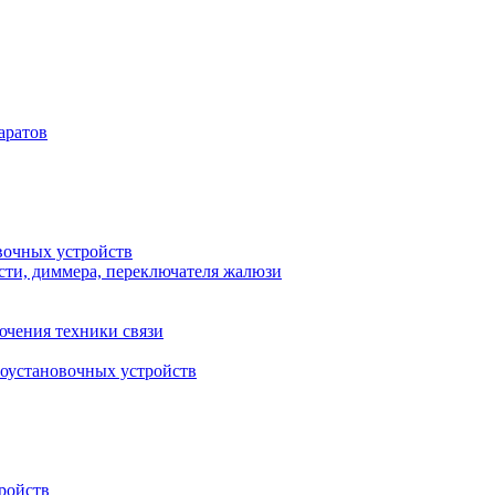
аратов
вочных устройств
сти, диммера, переключателя жалюзи
ючения техники связи
роустановочных устройств
ройств