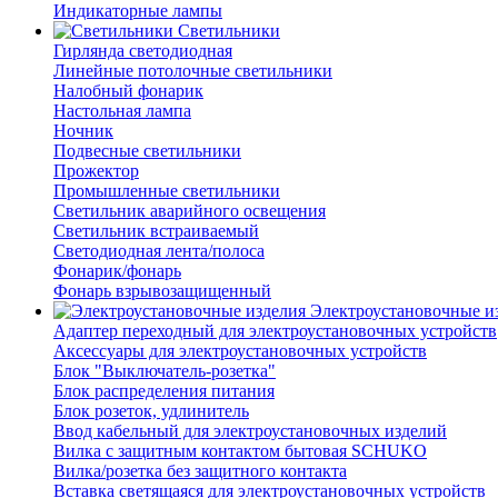
Индикаторные лампы
Светильники
Гирлянда светодиодная
Линейные потолочные светильники
Налобный фонарик
Настольная лампа
Ночник
Подвесные светильники
Прожектор
Промышленные светильники
Светильник аварийного освещения
Светильник встраиваемый
Светодиодная лента/полоса
Фонарик/фонарь
Фонарь взрывозащищенный
Электроустановочные и
Адаптер переходный для электроустановочных устройств
Аксессуары для электроустановочных устройств
Блок "Выключатель-розетка"
Блок распределения питания
Блок розеток, удлинитель
Ввод кабельный для электроустановочных изделий
Вилка с защитным контактом бытовая SCHUKO
Вилка/розетка без защитного контакта
Вставка светящаяся для электроустановочных устройств