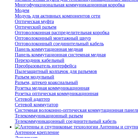
Многофункциональная коммуникационная коробка
Модем
Модуль для активных компонентов сети
Оптическая муфта
Оптический разъем
Оптоволоконная распределительная коробка
Оптоволоконный монтажный шнур
Оптоволоконный соединительный кабель
Панель коммутационная медная
Панель коммутационная системная медная
Переходник кабельный
Преобразователь интерфейса
Пылезащитный колпачок для разъемов
Разъем модульный
Разъем, штекер коаксиальный
Розетка медная коммуникационная
Розетка оптическая коммуникационная
Сетевой адаптер
Сетевой коммутатор
Системная волоконно-оптическая коммутационная панел
Телекоммуникационный разъем
Телекоммуникацонный соединительный кабель
Антенны и спутн
Антенное крепление
Диплексер