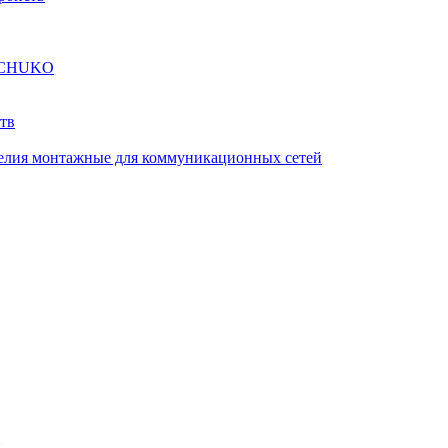
а SCHUKO
тв
елия монтажные для коммуникационных сетей
й