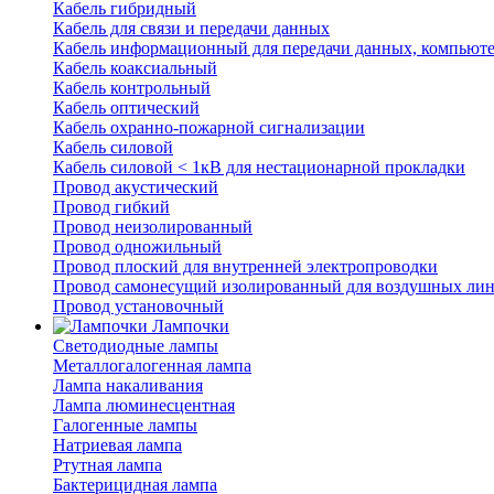
Кабель гибридный
Кабель для связи и передачи данных
Кабель информационный для передачи данных, компьют
Кабель коаксиальный
Кабель контрольный
Кабель оптический
Кабель охранно-пожарной сигнализации
Кабель силовой
Кабель силовой < 1кВ для нестационарной прокладки
Провод акустический
Провод гибкий
Провод неизолированный
Провод одножильный
Провод плоский для внутренней электропроводки
Провод самонесущий изолированный для воздушных лин
Провод установочный
Лампочки
Светодиодные лампы
Металлогалогенная лампа
Лампа накаливания
Лампа люминесцентная
Галогенные лампы
Натриевая лампа
Ртутная лампа
Бактерицидная лампа