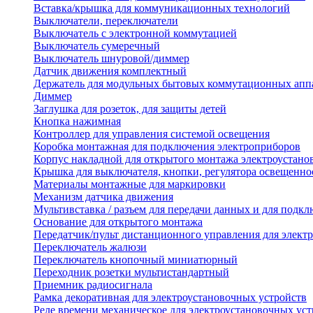
Вставка/крышка для коммуникационных технологий
Выключатели, переключатели
Выключатель с электронной коммутацией
Выключатель сумеречный
Выключатель шнуровой/диммер
Датчик движения комплектный
Держатель для модульных бытовых коммутационных апп
Диммер
Заглушка для розеток, для защиты детей
Кнопка нажимная
Контроллер для управления системой освещения
Коробка монтажная для подключения электроприборов
Корпус накладной для открытого монтажа электроустано
Крышка для выключателя, кнопки, регулятора освещенно
Материалы монтажные для маркировки
Механизм датчика движения
Мультивставка / разъем для передачи данных и для подкл
Основание для открытого монтажа
Передатчик/пульт дистанционного управления для элект
Переключатель жалюзи
Переключатель кнопочный миниатюрный
Переходник розетки мультистандартный
Приемник радиосигнала
Рамка декоративная для электроустановочных устройств
Реле времени механическое для электроустановочных уст