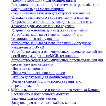
Плоский проводник для молниезащиты
Разрядник тока молнии для систем электроснабжения
Соединитель для молниезащиты
Соединительная клемма для стержня заземления
Стержень землянного ввода для молниезащиты
Стержневой молниеприемник для молниезащиты
Токоотвод для молниезащиты круглый
Ударный наконечник для стерженя заземления
Устройства защиты от перенапряжений для
терминального оборудования
Устройства защиты от перенапряжений среднего
напряжения 1-36 кВ
Устройство защиты от импульсных перенапряжений для
сетей передачи данных/MCR-технологии
Устройство защиты от импульсных перенапряжений для
систем электроснабжения
Шина заземляющая
Шина уравнивания потенциалов
Штанга держатель для молниезащиты
Элемент базовый для устройства защиты от
перенапряжений
Каналы
настенного и потолочного монтажа
Заглушка для кабель-канала
Заглушка для настенного кабель-канала