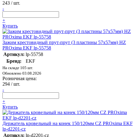
243
/ шт.
-
+
Купить
Зажим крестовидный прут-прут (3 пластины 57х57мм) HZ
PROxima EKF lp-55758
Артикул:
lp-55758
Бренд:
EKF
На складе 105 шт.
Обновлено 03.08.2026
Розничная цена:
294
/ шт.
-
+
Купить
Держатель кровельный на конек 150/120мм CZ PROxima EKF
lp-d2201-cz
Артикул:
lp-d2201-cz