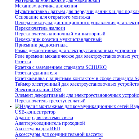
Материалы монтажные для маркировки
Механизм датчика движения
Мультивставка / разъем для передачи данных и для подкл
Основание для открытого монтажа
Передатчик/пульт дистанционного управления для элект
Переключатель жалюзи
Переключатель кнопочный миниатюрный
Переходник розетки мультистандартный
Приемник радиосигнала
Рамка декоративная для электроустановочных устройств
Реле времени механическое для электроустановочных уст
Розетка
Розетка с заземлением стандарта SCHUKO
Розетка удлинителя
Розетка/вилка с защитным контактом в сборе стандарт
Таймер электронный для электроустановочных устройств
Электропитание USB
Элемент декоративный для электроустановочных устройс
Переключатель трехступенчатый
Изд
USB-концентратор
Адаптер для системы связи
Адаптер/соединитель проходной
Аксессуары для ИБП
Аксессуары для соединительной кассеты