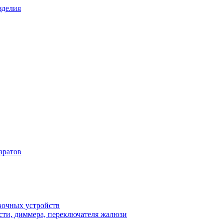
зделия
аратов
вочных устройств
сти, диммера, переключателя жалюзи