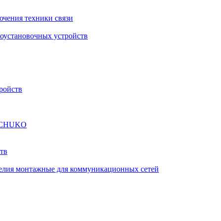
ючения техники связи
роустановочных устройств
ройств
а SCHUKO
тв
елия монтажные для коммуникационных сетей