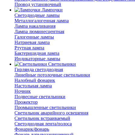
Провод установочный
Лампочки
Светодиодные лампы
Металлогалогенная лампа
Лампа накаливания
Лампа люминесцентная
Галогенные лампы
Натриевая лампа
Ртутная лампа
Бактерицидная лампа
Индикаторные лампы
Светильники
Гирлянда светодиодная
Линейные потолочные светильники
Налобный фонарик
Настольная лампа
Ночник
Подвесные светильники
Прожектор
Промышленные светильники
Светильник аварийного освещения
Светильник встраиваемый
Светодиодная лента/полоса
Фонарик/фонарь
Фонарь взрывозащищенный