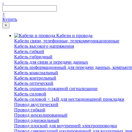
-
+
Купить
×
Кабели и провода
Кабели связи, телефонные, телекоммуникационные
Кабель высокого напряжения
Кабель гибкий
Кабель гибридный
Кабель для связи и передачи данных
Кабель информационный для передачи данных, компьют
Кабель коаксиальный
Кабель контрольный
Кабель оптический
Кабель охранно-пожарной сигнализации
Кабель силовой
Кабель силовой < 1кВ для нестационарной прокладки
Провод акустический
Провод гибкий
Провод неизолированный
Провод одножильный
Провод плоский для внутренней электропроводки
Провод самонесущий изолированный для воздушных лин