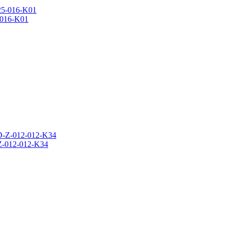
016-K01
-012-012-K34