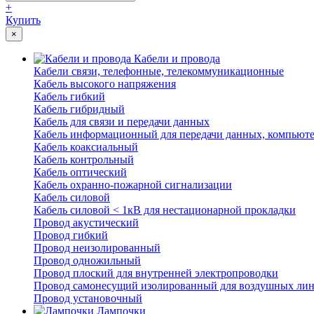
+
Купить
×
Кабели и провода
Кабели связи, телефонные, телекоммуникационные
Кабель высокого напряжения
Кабель гибкий
Кабель гибридный
Кабель для связи и передачи данных
Кабель информационный для передачи данных, компьют
Кабель коаксиальный
Кабель контрольный
Кабель оптический
Кабель охранно-пожарной сигнализации
Кабель силовой
Кабель силовой < 1кВ для нестационарной прокладки
Провод акустический
Провод гибкий
Провод неизолированный
Провод одножильный
Провод плоский для внутренней электропроводки
Провод самонесущий изолированный для воздушных лин
Провод установочный
Лампочки