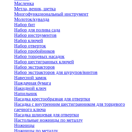
Масленка
Метла, веник, щетка
Многофункциональный инструмент
Молоток/кувалда
Набор бит
Набор для полива сада
Набор инструментов
Набор ключей
Набор отверток
Набор пробойников
Набор торцевых насадок
Набор шестигранных ключей
Набор экстракторов
Набор экстракторов для шурупов/винтов
Навесной замок
Наждачная бумага
Накидной ключ
Напильник
Насадка крестообразная для отвертки
Насадка с внутренним шестигранником для торцевого
гаечного ключа
Насадка шлицевая для отвертки
Настольные ножницы по металлу
Ножницы
Ножницы по металлу