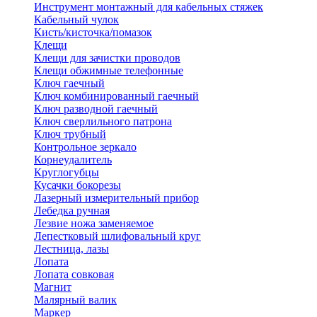
Инструмент монтажный для кабельных стяжек
Кабельный чулок
Кисть/кисточка/помазок
Клещи
Клещи для зачистки проводов
Клещи обжимные телефонные
Ключ гаечный
Ключ комбинированный гаечный
Ключ разводной гаечный
Ключ сверлильного патрона
Ключ трубный
Контрольное зеркало
Корнеудалитель
Круглогубцы
Кусачки бокорезы
Лазерный измерительный прибор
Лебедка ручная
Лезвие ножа заменяемое
Лепестковый шлифовальный круг
Лестница, лазы
Лопата
Лопата совковая
Магнит
Малярный валик
Маркер