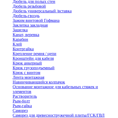
Дюбель для полых стен
Дюбель резьбовой
Дюбель универсальный /вставка
Дюбель-гвоздь
Зажим винтовой Гофмана
Заклепка закладная
Защелка
Канат, веревка
Карабин
Клей
Контргайка
Крепление ремня / цепи
Кронштейн для кабеля
Крюк анкерный
Крюк грузоподъемный
Крюк с винтом
Лента монтажная
Навинчивающийся колпачок
Основание монтажное для кабельных стяжек и
элементов
Растворитель
Рым-болт
Рым-гайка
Саморез
Саморез для древесностружечной плиты/ГСК/ГВЛ