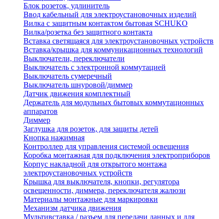
Блок розеток, удлинитель
Ввод кабельный для электроустановочных изделий
Вилка с защитным контактом бытовая SCHUKO
Вилка/розетка без защитного контакта
Вставка светящаяся для электроустановочных устройств
Вставка/крышка для коммуникационных технологий
Выключатели, переключатели
Выключатель с электронной коммутацией
Выключатель сумеречный
Выключатель шнуровой/диммер
Датчик движения комплектный
Держатель для модульных бытовых коммутационных
аппаратов
Диммер
Заглушка для розеток, для защиты детей
Кнопка нажимная
Контроллер для управления системой освещения
Коробка монтажная для подключения электроприборов
Корпус накладной для открытого монтажа
электроустановочных устройств
Крышка для выключателя, кнопки, регулятора
освещенности, диммера, переключателя жалюзи
Материалы монтажные для маркировки
Механизм датчика движения
Мультивставка / разъем для передачи данных и для