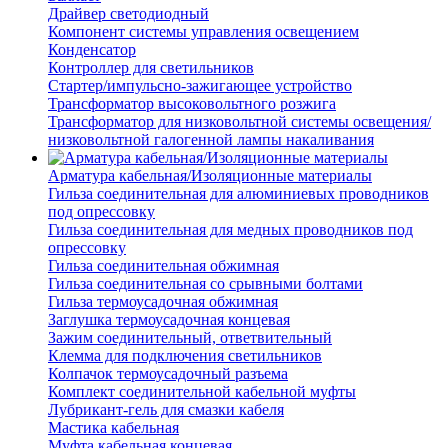
Драйвер светодиодный
Компонент системы управления освещением
Конденсатор
Контроллер для светильников
Стартер/импульсно-зажигающее устройство
Трансформатор высоковольтного розжига
Трансформатор для низковольтной системы освещения/
низковольтной галогенной лампы накаливания
Арматура кабельная/Изоляционные материалы
Гильза соединительная для алюминиевых проводников
под опрессовку
Гильза соединительная для медных проводников под
опрессовку
Гильза соединительная обжимная
Гильза соединительная со срывными болтами
Гильза термоусадочная обжимная
Заглушка термоусадочная концевая
Зажим соединительный, ответвительный
Клемма для подключения светильников
Колпачок термоусадочный разъема
Комплект соединительной кабельной муфты
Лубрикант-гель для смазки кабеля
Мастика кабельная
Муфта кабельная концевая