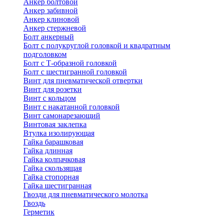
Анкер болтовой
Анкер забивной
Анкер клиновой
Анкер стержневой
Болт анкерный
Болт с полукруглой головкой и квадратным
подголовком
Болт с Т-образной головкой
Болт с шестигранной головкой
Винт для пневматической отвертки
Винт для розетки
Винт с кольцом
Винт с накатанной головкой
Винт самонарезающий
Винтовая заклепка
Втулка изолирующая
Гайка барашковая
Гайка длинная
Гайка колпачковая
Гайка скользящая
Гайка стопорная
Гайка шестигранная
Гвозди для пневматического молотка
Гвоздь
Герметик