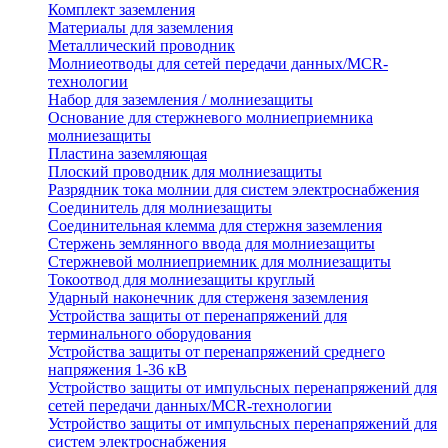
Комплект заземления
Материалы для заземления
Металлический проводник
Молниеотводы для сетей передачи данных/MCR-
технологии
Набор для заземления / молниезащиты
Основание для стержневого молниеприемника
молниезащиты
Пластина заземляющая
Плоский проводник для молниезащиты
Разрядник тока молнии для систем электроснабжения
Соединитель для молниезащиты
Соединительная клемма для стержня заземления
Стержень землянного ввода для молниезащиты
Стержневой молниеприемник для молниезащиты
Токоотвод для молниезащиты круглый
Ударный наконечник для стерженя заземления
Устройства защиты от перенапряжений для
терминального оборудования
Устройства защиты от перенапряжений среднего
напряжения 1-36 кВ
Устройство защиты от импульсных перенапряжений для
сетей передачи данных/MCR-технологии
Устройство защиты от импульсных перенапряжений для
систем электроснабжения