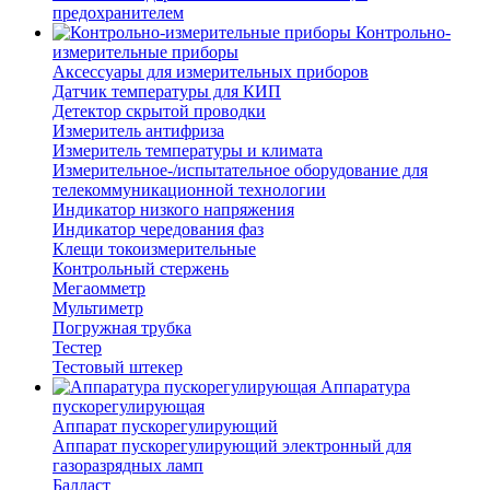
предохранителем
Контрольно-
измерительные приборы
Аксессуары для измерительных приборов
Датчик температуры для КИП
Детектор скрытой проводки
Измеритель антифриза
Измеритель температуры и климата
Измерительное-/испытательное оборудование для
телекоммуникационной технологии
Индикатор низкого напряжения
Индикатор чередования фаз
Клещи токоизмерительные
Контрольный стержень
Мегаомметр
Мультиметр
Погружная трубка
Тестер
Тестовый штекер
Аппаратура
пускорегулирующая
Аппарат пускорегулирующий
Аппарат пускорегулирующий электронный для
газоразрядных ламп
Балласт