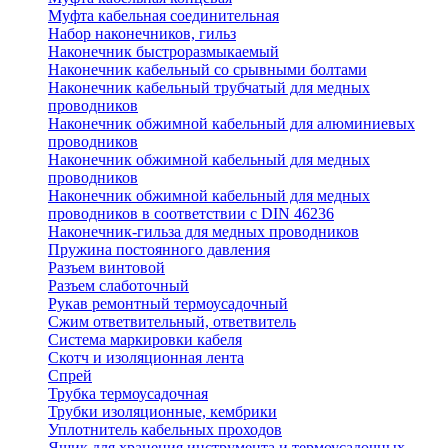
Муфта кабельная соединительная
Набор наконечников, гильз
Наконечник быстроразмыкаемый
Наконечник кабельный со срывными болтами
Наконечник кабельный трубчатый для медных
проводников
Наконечник обжимной кабельный для алюминиевых
проводников
Наконечник обжимной кабельный для медных
проводников
Наконечник обжимной кабельный для медных
проводников в соответствии с DIN 46236
Наконечник-гильза для медных проводников
Пружина постоянного давления
Разъем винтовой
Разъем слаботочный
Рукав ремонтный термоусадочный
Сжим ответвительный, ответвитель
Система маркировки кабеля
Скотч и изоляционная лента
Спрей
Трубка термоусадочная
Трубки изоляционные, кембрики
Уплотнитель кабельных проходов
Ящик для хранения инструмента и термоусадочных