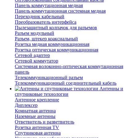
Панель коммутационная медная
Панель коммутационная системная медная
Переходник кабельный
Преобразователь интерфейса
Пылезащитный колпачок для разъемов
Разъем модульный
Разъем, штекер коаксиальный
Розетка медная коммуникационная
Розетка оптическая коммуникационная
Сетевой адаптер
Сетевой коммутатор
Системная волоконно-оптическая коммутационная
панель
Телекоммуникационный разъем
Телекоммуникацонный соединительный кабель
Антенны и
спутниковые технологии
Антенное крепление
Диплексер
Комнатная антенна
Наземные антенны
Ответвитель и разветвитель
Розетка антенная TV
Спутниковая антенна