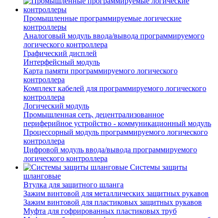
Промышленные программируемые логические
контроллеры
Аналоговый модуль ввода/вывода программируемого
логического контроллера
Графический дисплей
Интерфейсный модуль
Карта памяти программируемого логического
контроллера
Комплект кабелей для программируемого логического
контроллера
Логический модуль
Промышленная сеть, децентрализованное
периферийное устройство - коммуникационный модуль
Процессорный модуль программируемого логического
контроллера
Цифровой модуль ввода/вывода программируемого
логического контроллера
Системы защиты
шланговые
Втулка для защитного шланга
Зажим винтовой для металлических защитных рукавов
Зажим винтовой для пластиковых защитных рукавов
Муфта для гофрированных пластиковых труб