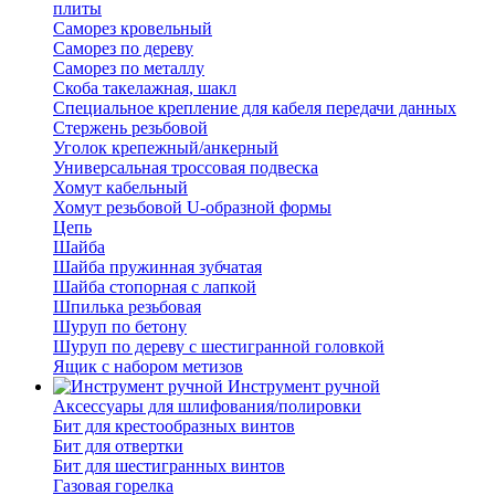
плиты
Саморез кровельный
Саморез по дереву
Саморез по металлу
Скоба такелажная, шакл
Специальное крепление для кабеля передачи данных
Стержень резьбовой
Уголок крепежный/анкерный
Универсальная троссовая подвеска
Хомут кабельный
Хомут резьбовой U-образной формы
Цепь
Шайба
Шайба пружинная зубчатая
Шайба стопорная с лапкой
Шпилька резьбовая
Шуруп по бетону
Шуруп по дереву с шестигранной головкой
Ящик с набором метизов
Инструмент ручной
Аксессуары для шлифования/полировки
Бит для крестообразных винтов
Бит для отвертки
Бит для шестигранных винтов
Газовая горелка