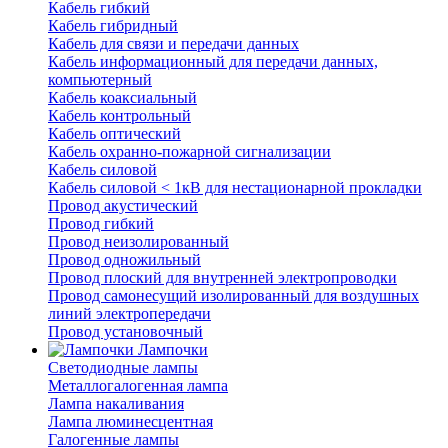
Кабель гибкий
Кабель гибридный
Кабель для связи и передачи данных
Кабель информационный для передачи данных,
компьютерный
Кабель коаксиальный
Кабель контрольный
Кабель оптический
Кабель охранно-пожарной сигнализации
Кабель силовой
Кабель силовой < 1кВ для нестационарной прокладки
Провод акустический
Провод гибкий
Провод неизолированный
Провод одножильный
Провод плоский для внутренней электропроводки
Провод самонесущий изолированный для воздушных
линий электропередачи
Провод установочный
Лампочки
Светодиодные лампы
Металлогалогенная лампа
Лампа накаливания
Лампа люминесцентная
Галогенные лампы