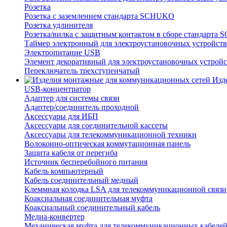
Розетка
Розетка с заземлением стандарта SCHUKO
Розетка удлинителя
Розетка/вилка с защитным контактом в сборе стандарт
Таймер электронный для электроустановочных устройств
Электропитание USB
Элемент декоративный для электроустановочных устройс
Переключатель трехступенчатый
Изд
USB-концентратор
Адаптер для системы связи
Адаптер/соединитель проходной
Аксессуары для ИБП
Аксессуары для соединительной кассеты
Аксессуары для телекоммуникационной техники
Волоконно-оптическая коммутационная панель
Защита кабеля от перегиба
Источник бесперебойного питания
Кабель компьютерный
Кабель соединительный медный
Клеммная колодка LSA для телекоммуникационной связи
Коаксиальная соединительная муфта
Коаксиальный соединительный кабель
Медиа-конвертер
Механическая муфта для телекоммуникационных кабеле