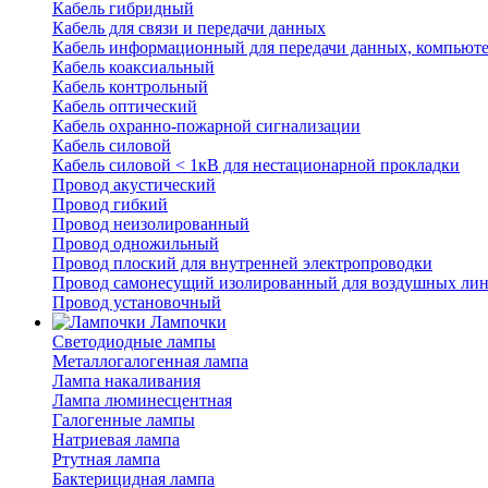
Кабель гибридный
Кабель для связи и передачи данных
Кабель информационный для передачи данных, компьют
Кабель коаксиальный
Кабель контрольный
Кабель оптический
Кабель охранно-пожарной сигнализации
Кабель силовой
Кабель силовой < 1кВ для нестационарной прокладки
Провод акустический
Провод гибкий
Провод неизолированный
Провод одножильный
Провод плоский для внутренней электропроводки
Провод самонесущий изолированный для воздушных лин
Провод установочный
Лампочки
Светодиодные лампы
Металлогалогенная лампа
Лампа накаливания
Лампа люминесцентная
Галогенные лампы
Натриевая лампа
Ртутная лампа
Бактерицидная лампа