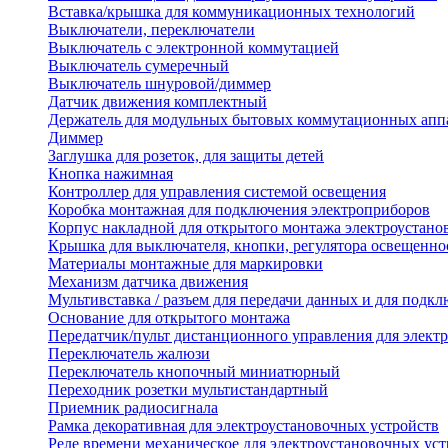
Вставка/крышка для коммуникационных технологий
Выключатели, переключатели
Выключатель с электронной коммутацией
Выключатель сумеречный
Выключатель шнуровой/диммер
Датчик движения комплектный
Держатель для модульных бытовых коммутационных апп
Диммер
Заглушка для розеток, для защиты детей
Кнопка нажимная
Контроллер для управления системой освещения
Коробка монтажная для подключения электроприборов
Корпус накладной для открытого монтажа электроустано
Крышка для выключателя, кнопки, регулятора освещенно
Материалы монтажные для маркировки
Механизм датчика движения
Мультивставка / разъем для передачи данных и для подкл
Основание для открытого монтажа
Передатчик/пульт дистанционного управления для элект
Переключатель жалюзи
Переключатель кнопочный миниатюрный
Переходник розетки мультистандартный
Приемник радиосигнала
Рамка декоративная для электроустановочных устройств
Реле времени механическое для электроустановочных уст