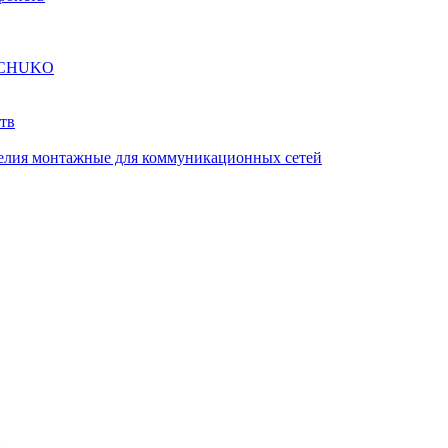
а SCHUKO
тв
елия монтажные для коммуникационных сетей
й