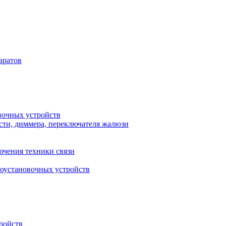
аратов
вочных устройств
сти, диммера, переключателя жалюзи
ючения техники связи
роустановочных устройств
ройств