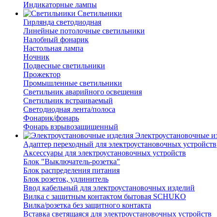
Индикаторные лампы
Светильники
Гирлянда светодиодная
Линейные потолочные светильники
Налобный фонарик
Настольная лампа
Ночник
Подвесные светильники
Прожектор
Промышленные светильники
Светильник аварийного освещения
Светильник встраиваемый
Светодиодная лента/полоса
Фонарик/фонарь
Фонарь взрывозащищенный
Электроустановочные и
Адаптер переходный для электроустановочных устройств
Аксессуары для электроустановочных устройств
Блок "Выключатель-розетка"
Блок распределения питания
Блок розеток, удлинитель
Ввод кабельный для электроустановочных изделий
Вилка с защитным контактом бытовая SCHUKO
Вилка/розетка без защитного контакта
Вставка светящаяся для электроустановочных устройств