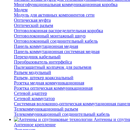
Многофункциональная коммуникационная коробка
Модем
Модуль для активных компонентов сети
Оптическая муфта
Оптический разъем
Оптоволоконная распределительная коробка
Оптоволоконный монтажный шнур
Оптоволоконный соединительный кабель
Панель коммутационная медная
Панель коммутационная системная медная
Переходник кабельный
Преобразователь интерфейса
Пылезащитный колпачок для разъемов
Разъем модульный
Разъем, штекер коаксиальный
Розетка медная коммуникационная
Розетка оптическая коммуникационная
Сетевой адаптер
Сетевой коммутатор
Системная волоконно-оптическая коммутационная панел
Телекоммуникационный разъем
Телекоммуникацонный соединительный кабель
Антенны и спутн
Антенное крепление
Диплексер