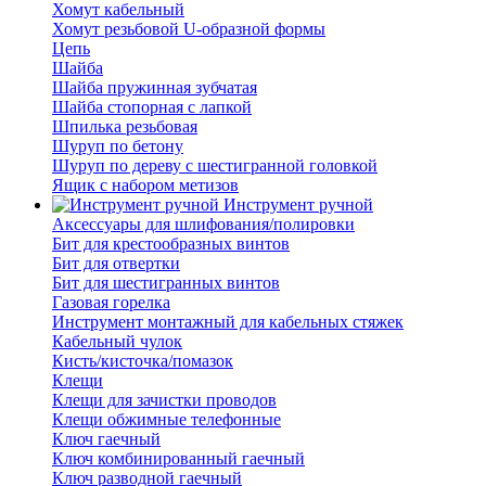
Хомут кабельный
Хомут резьбовой U-образной формы
Цепь
Шайба
Шайба пружинная зубчатая
Шайба стопорная с лапкой
Шпилька резьбовая
Шуруп по бетону
Шуруп по дереву с шестигранной головкой
Ящик с набором метизов
Инструмент ручной
Аксессуары для шлифования/полировки
Бит для крестообразных винтов
Бит для отвертки
Бит для шестигранных винтов
Газовая горелка
Инструмент монтажный для кабельных стяжек
Кабельный чулок
Кисть/кисточка/помазок
Клещи
Клещи для зачистки проводов
Клещи обжимные телефонные
Ключ гаечный
Ключ комбинированный гаечный
Ключ разводной гаечный