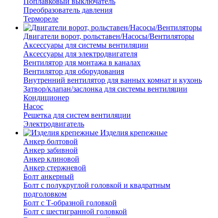
Поплавковый выключатель
Преобразователь давления
Термореле
Двигатели ворот, рольставен/Насосы/Вентиляторы
Аксессуары для системы вентиляции
Аксессуары для электродвигателя
Вентилятор для монтажа в каналах
Вентилятор для оборудования
Внутренний вентилятор для ванных комнат и кухонь
Затвор/клапан/заслонка для системы вентиляции
Кондиционер
Насос
Решетка для систем вентиляции
Электродвигатель
Изделия крепежные
Анкер болтовой
Анкер забивной
Анкер клиновой
Анкер стержневой
Болт анкерный
Болт с полукруглой головкой и квадратным
подголовком
Болт с Т-образной головкой
Болт с шестигранной головкой