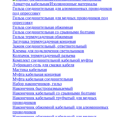
Арматура кабельная/Изоляционные материалы
Гильза соединительная для алюминиевых проводников
под опрессовку
Гильза соединительная для медных проводников под
опрессовку
Гильза соединительная обжимная
Гильза соединительная со срывными болтами
Гильза термоусадочная обжимная
Заглушка термоусадочная концевая
Зажим соединительный, ответвительный
Клемма для подключения светильников
Колпачок термоусадочный разъема
Комплект соединительной кабельной муфты
Лубрикант-гель для смазки кабеля
Мастика кабельная
Муфта кабельная концевая
Муфта кабельная соединительная
Набор наконечников, гильз
Наконечник быстроразмыкаемый
Наконечник кабельный со срывными болтами
Наконечник кабельный трубчатый для медных
проводников
Наконечник обжимной кабельный для алюминиевых
проводников
Наконечник обжимной кабельный для медных