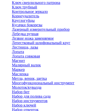
Ключ сверлильного патрона
Ключ трубный
Контрольное зеркало
Корнеудалитель
Круглогубцы
Кусачки бокорезы
Лазерный измерительный прибор
Лебедка ручная
Лезвие ножа заменяемое
Лепестковый шлифовальный круг
Лестница, лазы
Лопата
Лопата совковая
Магнит
Малярный валик
Маркер
Масленка
Метла, веник, щетка
Многофункциональный инструмент
Молоток/кувалда
Набор бит
Набор для полива сада
Набор инструментов
Набор ключей
Набор отверток