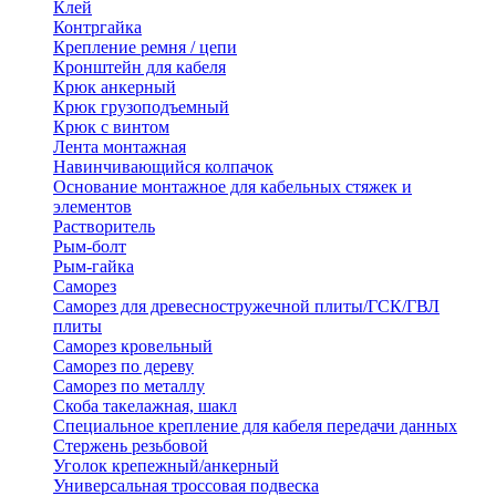
Клей
Контргайка
Крепление ремня / цепи
Кронштейн для кабеля
Крюк анкерный
Крюк грузоподъемный
Крюк с винтом
Лента монтажная
Навинчивающийся колпачок
Основание монтажное для кабельных стяжек и
элементов
Растворитель
Рым-болт
Рым-гайка
Саморез
Саморез для древесностружечной плиты/ГСК/ГВЛ
плиты
Саморез кровельный
Саморез по дереву
Саморез по металлу
Скоба такелажная, шакл
Специальное крепление для кабеля передачи данных
Стержень резьбовой
Уголок крепежный/анкерный
Универсальная троссовая подвеска