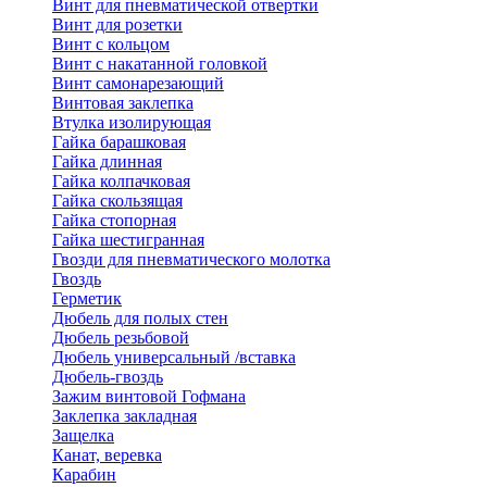
Винт для пневматической отвертки
Винт для розетки
Винт с кольцом
Винт с накатанной головкой
Винт самонарезающий
Винтовая заклепка
Втулка изолирующая
Гайка барашковая
Гайка длинная
Гайка колпачковая
Гайка скользящая
Гайка стопорная
Гайка шестигранная
Гвозди для пневматического молотка
Гвоздь
Герметик
Дюбель для полых стен
Дюбель резьбовой
Дюбель универсальный /вставка
Дюбель-гвоздь
Зажим винтовой Гофмана
Заклепка закладная
Защелка
Канат, веревка
Карабин