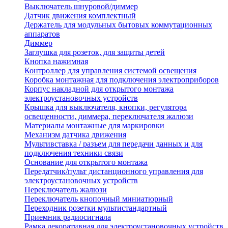
Выключатель шнуровой/диммер
Датчик движения комплектный
Держатель для модульных бытовых коммутационных
аппаратов
Диммер
Заглушка для розеток, для защиты детей
Кнопка нажимная
Контроллер для управления системой освещения
Коробка монтажная для подключения электроприборов
Корпус накладной для открытого монтажа
электроустановочных устройств
Крышка для выключателя, кнопки, регулятора
освещенности, диммера, переключателя жалюзи
Материалы монтажные для маркировки
Механизм датчика движения
Мультивставка / разъем для передачи данных и для
подключения техники связи
Основание для открытого монтажа
Передатчик/пульт дистанционного управления для
электроустановочных устройств
Переключатель жалюзи
Переключатель кнопочный миниатюрный
Переходник розетки мультистандартный
Приемник радиосигнала
Рамка декоративная для электроустановочных устройств