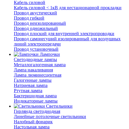
Кабель силовой
Кабель силовой < 1кВ для нестационарной прокладки
Провод акустический
Провод гибкий
Провод неизолированный
Провод одножильный
Провод плоский для внутренней электропроводки
Провод самонесущий изолированный для воздушных
линий электропередачи
Провод установочный
Лампочки
Светодиодные лампы
Металлогалогенная лампа
Лампа накаливания
Лампа люминесцентная
Галогенные лампы
Натриевая лампа
Ртутная лампа
Бактерицидная лампа
Индикаторные лампы
Светильники
Гирлянда светодиодная
Линейные потолочные светильники
Налобный фонарик
Настольная лампа