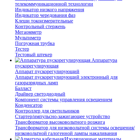
телекоммуникационной технологии
Индикатор низкого напряжения
Индикатор чередования фаз
Клещи токоизмерительные
Контрольный стержень
Мегаомметр
Мультиметр
Погружная трубка
Тестер
Тестовый штекер
Аппаратура
пускорегулирующая
Аппарат пускорегулирующий
Аппарат пускорегулирующий электронный для
газоразрядных ламп
Балласт
Драйвер светодиодный
Компонент системы управления освещением
Конденсатор
Контроллер для светильников
Стартер/импульсно-зажигающее устройство
Трансформатор высоковольтного розжига
Трансформатор для низковольтной системы освещения/
низковольтной галогенной лампы накаливания