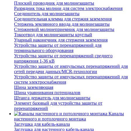
Плоский проводник для молниезащиты
Разрядник тока молнии для систем электроснабжения
Соединитель для молниезащиты
Соединительная клемма для стержня заземления
Стержень землянного ввода для молниезащиты
Стержневой молниеприемник для молниезащиты
Токоотвод для молниезащиты круглый
Ударный наконечник для стерженя заземления
Устройства защиты от перенапряжений для
терминального оборудования
Устройства защиты от перенапряжений среднего
напряжения 1-36 кВ
Устройство защиты от импульсных перенапряжений для
сетей передачи данных/MCR-технологии
Устройство защиты от импульсных перенапряжений для
систем электроснабжения
Шина заземляющая
Шина уравнивания потенциалов
Штанга держатель для молниезащиты
Элемент базовый для устройства защиты от
перенапряжений
Каналы
настенного и потолочного монтажа
Заглушка для кабель-канала
Заглушка для настенного кабель-канала