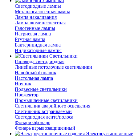
Лампочки
Светодиодные лампы
Металлогалогенная лампа
Лампа накаливания
Лампа люминесцентная
Галогенные лампы
Натриевая лампа
Ртутная лампа
Бактерицидная лампа
Индикаторные лампы
Светильники
Гирлянда светодиодная
Линейные потолочные светильники
Налобный фонарик
Настольная лампа
Ночник
Подвесные светильники
Прожектор
Промышленные светильники
Светильник аварийного освещения
Светильник встраиваемый
Светодиодная лента/полоса
Фонарик/фонарь
Фонарь взрывозащищенный
Электроустановочные