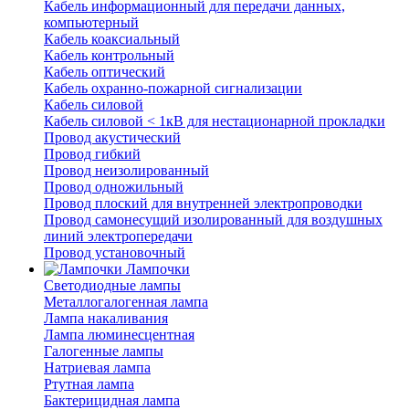
Кабель информационный для передачи данных,
компьютерный
Кабель коаксиальный
Кабель контрольный
Кабель оптический
Кабель охранно-пожарной сигнализации
Кабель силовой
Кабель силовой < 1кВ для нестационарной прокладки
Провод акустический
Провод гибкий
Провод неизолированный
Провод одножильный
Провод плоский для внутренней электропроводки
Провод самонесущий изолированный для воздушных
линий электропередачи
Провод установочный
Лампочки
Светодиодные лампы
Металлогалогенная лампа
Лампа накаливания
Лампа люминесцентная
Галогенные лампы
Натриевая лампа
Ртутная лампа
Бактерицидная лампа