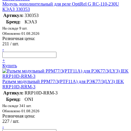
Модуль дополнительный для реле OptiRel G RC-110-230U
КЭАЗ 330353
Артикул:
330353
Бренд:
КЭАЗ
На складе 9 шт.
Обновлено 01.08.2026
Розничная цена:
211
/ шт.
-
+
Купить
Разъем модульный РРМ77/3(PTF11A) для РЭК77/3(LY3) IEK
RRP10D-RRM-3
Артикул:
RRP10D-RRM-3
Бренд:
ONI
На складе 341 шт.
Обновлено 01.08.2026
Розничная цена:
227
/ шт.
-