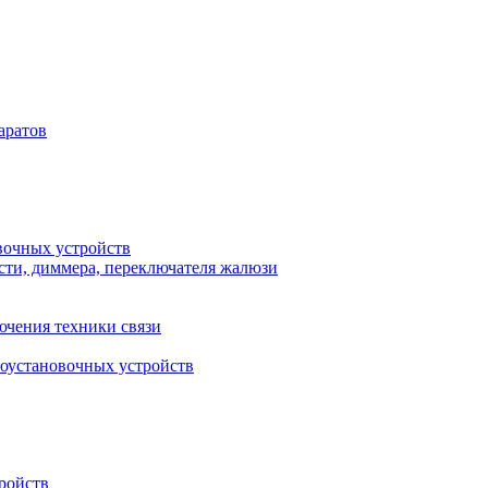
аратов
вочных устройств
сти, диммера, переключателя жалюзи
ючения техники связи
роустановочных устройств
ройств