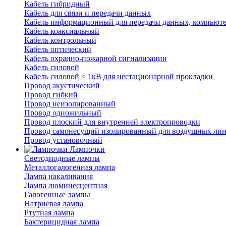
Кабель гибридный
Кабель для связи и передачи данных
Кабель информационный для передачи данных, компьют
Кабель коаксиальный
Кабель контрольный
Кабель оптический
Кабель охранно-пожарной сигнализации
Кабель силовой
Кабель силовой < 1кВ для нестационарной прокладки
Провод акустический
Провод гибкий
Провод неизолированный
Провод одножильный
Провод плоский для внутренней электропроводки
Провод самонесущий изолированный для воздушных лин
Провод установочный
Лампочки
Светодиодные лампы
Металлогалогенная лампа
Лампа накаливания
Лампа люминесцентная
Галогенные лампы
Натриевая лампа
Ртутная лампа
Бактерицидная лампа