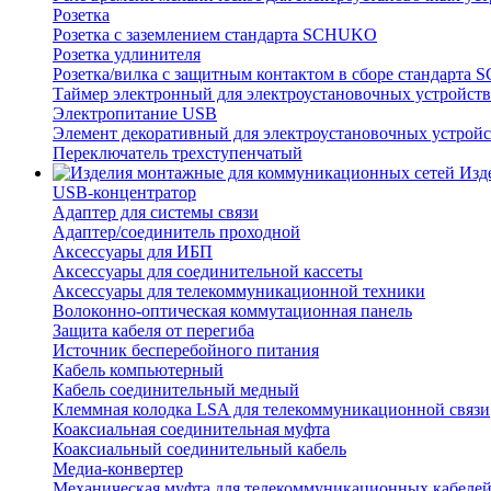
Розетка
Розетка с заземлением стандарта SCHUKO
Розетка удлинителя
Розетка/вилка с защитным контактом в сборе стандарт
Таймер электронный для электроустановочных устройств
Электропитание USB
Элемент декоративный для электроустановочных устройс
Переключатель трехступенчатый
Изд
USB-концентратор
Адаптер для системы связи
Адаптер/соединитель проходной
Аксессуары для ИБП
Аксессуары для соединительной кассеты
Аксессуары для телекоммуникационной техники
Волоконно-оптическая коммутационная панель
Защита кабеля от перегиба
Источник бесперебойного питания
Кабель компьютерный
Кабель соединительный медный
Клеммная колодка LSA для телекоммуникационной связи
Коаксиальная соединительная муфта
Коаксиальный соединительный кабель
Медиа-конвертер
Механическая муфта для телекоммуникационных кабеле