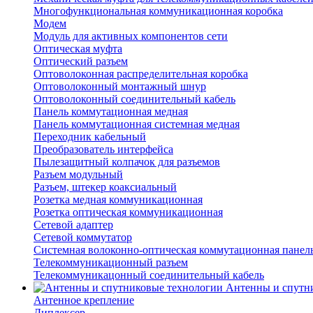
Многофункциональная коммуникационная коробка
Модем
Модуль для активных компонентов сети
Оптическая муфта
Оптический разъем
Оптоволоконная распределительная коробка
Оптоволоконный монтажный шнур
Оптоволоконный соединительный кабель
Панель коммутационная медная
Панель коммутационная системная медная
Переходник кабельный
Преобразователь интерфейса
Пылезащитный колпачок для разъемов
Разъем модульный
Разъем, штекер коаксиальный
Розетка медная коммуникационная
Розетка оптическая коммуникационная
Сетевой адаптер
Сетевой коммутатор
Системная волоконно-оптическая коммутационная панел
Телекоммуникационный разъем
Телекоммуникацонный соединительный кабель
Антенны и спутн
Антенное крепление
Диплексер