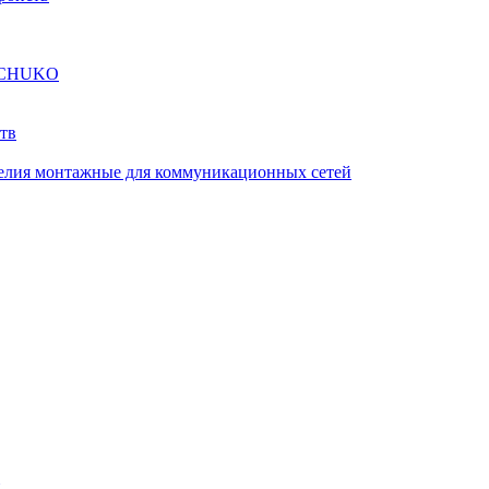
а SCHUKO
тв
елия монтажные для коммуникационных сетей
й