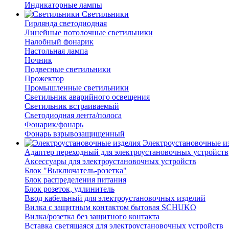
Индикаторные лампы
Светильники
Гирлянда светодиодная
Линейные потолочные светильники
Налобный фонарик
Настольная лампа
Ночник
Подвесные светильники
Прожектор
Промышленные светильники
Светильник аварийного освещения
Светильник встраиваемый
Светодиодная лента/полоса
Фонарик/фонарь
Фонарь взрывозащищенный
Электроустановочные и
Адаптер переходный для электроустановочных устройств
Аксессуары для электроустановочных устройств
Блок "Выключатель-розетка"
Блок распределения питания
Блок розеток, удлинитель
Ввод кабельный для электроустановочных изделий
Вилка с защитным контактом бытовая SCHUKO
Вилка/розетка без защитного контакта
Вставка светящаяся для электроустановочных устройств