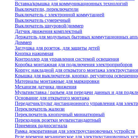
Вставка/крышка для коммуникационных технологий
Выключатели, переключатели
Выключатель с электронной коммутацией
Выключатель сумеречный
Выключатель шнуровой/диммер
Датчик движения комплектный
Держатель для модульных бытовых коммутационных апп
Диммер
Заглушка для розеток, для защиты детей
Кнопка нажимная
Контроллер для управления системой освещения
Коробка монтажная для подключения электроприборов
Корпус накладной для открытого монтажа электроустано
Крышка для выключателя, кнопки, регулятора освещенно
Материалы монтажные для маркировки
Механизм датчика движения
Мультивставка / разъем для передачи данных и для подкл
Основание для открытого монтажа
Передатчик/пульт дистанционного управления для элект
Переключатель жалюзи
Переключатель кнопочный миниатюрный
Переходник розетки мультистандартный
Приемник радиосигнала
Рамка декоративная для электроустановочных устройств
Реле времени механическое для электроустановочных уст