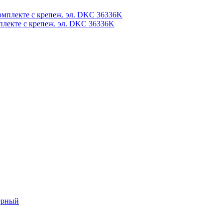
плекте с крепеж. эл. DKC 36336K
ерный