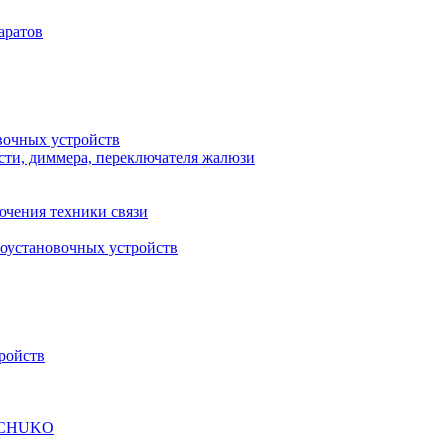
аратов
вочных устройств
сти, диммера, переключателя жалюзи
ючения техники связи
роустановочных устройств
ройств
а SCHUKO