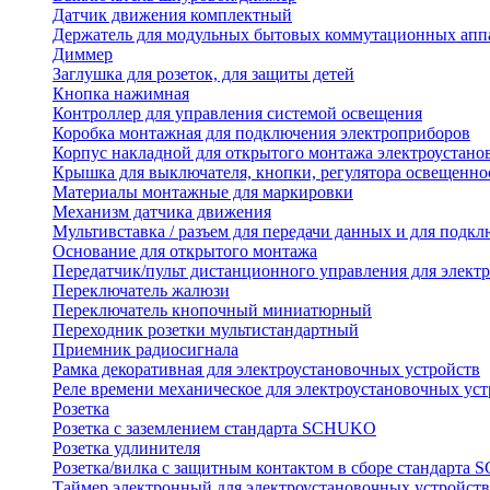
Датчик движения комплектный
Держатель для модульных бытовых коммутационных апп
Диммер
Заглушка для розеток, для защиты детей
Кнопка нажимная
Контроллер для управления системой освещения
Коробка монтажная для подключения электроприборов
Корпус накладной для открытого монтажа электроустано
Крышка для выключателя, кнопки, регулятора освещенно
Материалы монтажные для маркировки
Механизм датчика движения
Мультивставка / разъем для передачи данных и для подкл
Основание для открытого монтажа
Передатчик/пульт дистанционного управления для элект
Переключатель жалюзи
Переключатель кнопочный миниатюрный
Переходник розетки мультистандартный
Приемник радиосигнала
Рамка декоративная для электроустановочных устройств
Реле времени механическое для электроустановочных уст
Розетка
Розетка с заземлением стандарта SCHUKO
Розетка удлинителя
Розетка/вилка с защитным контактом в сборе стандарт
Таймер электронный для электроустановочных устройств