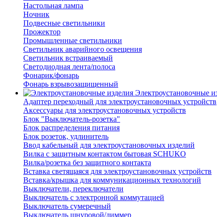
Настольная лампа
Ночник
Подвесные светильники
Прожектор
Промышленные светильники
Светильник аварийного освещения
Светильник встраиваемый
Светодиодная лента/полоса
Фонарик/фонарь
Фонарь взрывозащищенный
Электроустановочные и
Адаптер переходный для электроустановочных устройств
Аксессуары для электроустановочных устройств
Блок "Выключатель-розетка"
Блок распределения питания
Блок розеток, удлинитель
Ввод кабельный для электроустановочных изделий
Вилка с защитным контактом бытовая SCHUKO
Вилка/розетка без защитного контакта
Вставка светящаяся для электроустановочных устройств
Вставка/крышка для коммуникационных технологий
Выключатели, переключатели
Выключатель с электронной коммутацией
Выключатель сумеречный
Выключатель шнуровой/диммер