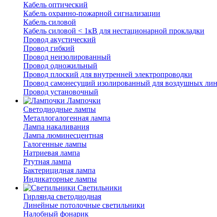
Кабель оптический
Кабель охранно-пожарной сигнализации
Кабель силовой
Кабель силовой < 1кВ для нестационарной прокладки
Провод акустический
Провод гибкий
Провод неизолированный
Провод одножильный
Провод плоский для внутренней электропроводки
Провод самонесущий изолированный для воздушных лин
Провод установочный
Лампочки
Светодиодные лампы
Металлогалогенная лампа
Лампа накаливания
Лампа люминесцентная
Галогенные лампы
Натриевая лампа
Ртутная лампа
Бактерицидная лампа
Индикаторные лампы
Светильники
Гирлянда светодиодная
Линейные потолочные светильники
Налобный фонарик