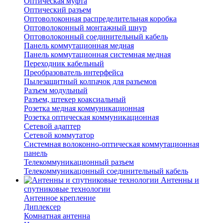
Оптическая муфта
Оптический разъем
Оптоволоконная распределительная коробка
Оптоволоконный монтажный шнур
Оптоволоконный соединительный кабель
Панель коммутационная медная
Панель коммутационная системная медная
Переходник кабельный
Преобразователь интерфейса
Пылезащитный колпачок для разъемов
Разъем модульный
Разъем, штекер коаксиальный
Розетка медная коммуникационная
Розетка оптическая коммуникационная
Сетевой адаптер
Сетевой коммутатор
Системная волоконно-оптическая коммутационная
панель
Телекоммуникационный разъем
Телекоммуникацонный соединительный кабель
Антенны и
спутниковые технологии
Антенное крепление
Диплексер
Комнатная антенна