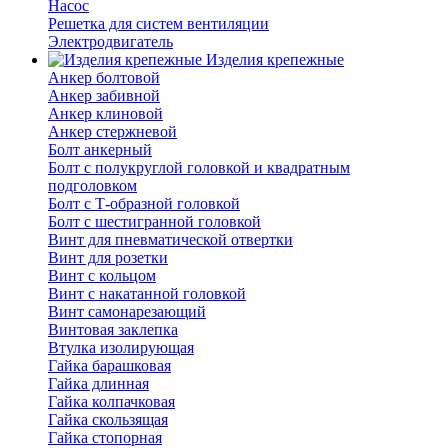
Насос
Решетка для систем вентиляции
Электродвигатель
Изделия крепежные
Анкер болтовой
Анкер забивной
Анкер клиновой
Анкер стержневой
Болт анкерный
Болт с полукруглой головкой и квадратным
подголовком
Болт с Т-образной головкой
Болт с шестигранной головкой
Винт для пневматической отвертки
Винт для розетки
Винт с кольцом
Винт с накатанной головкой
Винт самонарезающий
Винтовая заклепка
Втулка изолирующая
Гайка барашковая
Гайка длинная
Гайка колпачковая
Гайка скользящая
Гайка стопорная