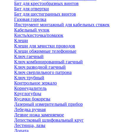
Бит для крестообразных винтов
Бит для отвертки
Бит для шестигранных винтов
Газовая горелка
Инструмент монтажный для кабельных стяжек
Кабельный чулок
Кисть/кисточка/помазок
Клещи
Клещи для зачистки проводов
Клещи обжимные телефонные
Ключ гаечный
Ключ комбинированный гаечный
Ключ разводной гаечный
Ключ сверлильного патрона
Ключ трубный
Контрольное зеркало
Корнеудалитель
Круглогубцы
Кусачки бокорезы
Лазерный измерительный прибор
Лебедка ручная
Лезвие ножа заменяемое
Лепестковый шлифовальный круг
Лестница, лазы
Лопата