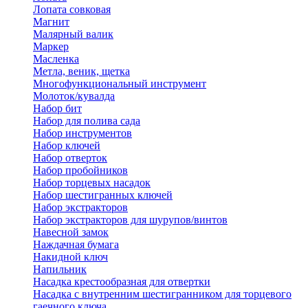
Лопата совковая
Магнит
Малярный валик
Маркер
Масленка
Метла, веник, щетка
Многофункциональный инструмент
Молоток/кувалда
Набор бит
Набор для полива сада
Набор инструментов
Набор ключей
Набор отверток
Набор пробойников
Набор торцевых насадок
Набор шестигранных ключей
Набор экстракторов
Набор экстракторов для шурупов/винтов
Навесной замок
Наждачная бумага
Накидной ключ
Напильник
Насадка крестообразная для отвертки
Насадка с внутренним шестигранником для торцевого
гаечного ключа