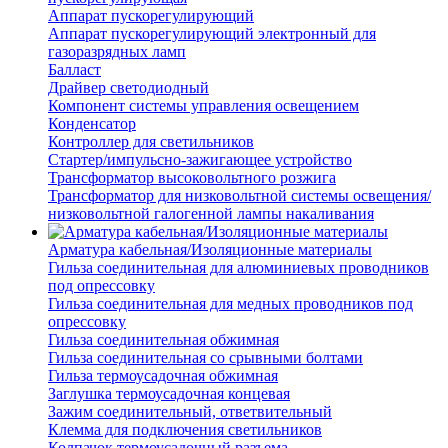
Аппарат пускорегулирующий
Аппарат пускорегулирующий электронный для
газоразрядных ламп
Балласт
Драйвер светодиодный
Компонент системы управления освещением
Конденсатор
Контроллер для светильников
Стартер/импульсно-зажигающее устройство
Трансформатор высоковольтного розжига
Трансформатор для низковольтной системы освещения/
низковольтной галогенной лампы накаливания
Арматура кабельная/Изоляционные материалы
Гильза соединительная для алюминиевых проводников
под опрессовку
Гильза соединительная для медных проводников под
опрессовку
Гильза соединительная обжимная
Гильза соединительная со срывными болтами
Гильза термоусадочная обжимная
Заглушка термоусадочная концевая
Зажим соединительный, ответвительный
Клемма для подключения светильников
Колпачок термоусадочный разъема