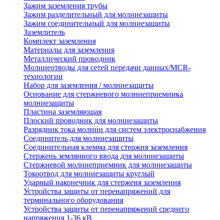
Зажим заземления трубы
Зажим разделительный для молниезащиты
Зажим соединительный для молниезащиты
Заземлитель
Комплект заземления
Материалы для заземления
Металлический проводник
Молниеотводы для сетей передачи данных/MCR-
технологии
Набор для заземления / молниезащиты
Основание для стержневого молниеприемника
молниезащиты
Пластина заземляющая
Плоский проводник для молниезащиты
Разрядник тока молнии для систем электроснабжения
Соединитель для молниезащиты
Соединительная клемма для стержня заземления
Стержень землянного ввода для молниезащиты
Стержневой молниеприемник для молниезащиты
Токоотвод для молниезащиты круглый
Ударный наконечник для стерженя заземления
Устройства защиты от перенапряжений для
терминального оборудования
Устройства защиты от перенапряжений среднего
напряжения 1-36 кВ