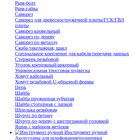
Рым-болт
Рым-гайка
Саморез
Саморез для древесностружечной плиты/ГСК/ГВЛ
плиты
Саморез кровельный
Саморез по дереву
Саморез по металлу
Скоба такелажная, шакл
Специальное крепление для кабеля передачи данных
Стержень резьбовой
Уголок крепежный/анкерный
Универсальная троссовая подвеска
Хомут кабельный
Хомут резьбовой U-образной формы
Цепь
Шайба
Шайба пружинная зубчатая
Шайба стопорная с лапкой
Шпилька резьбовая
Шуруп по бетону
Шуруп по дереву с шестигранной головкой
Ящик с набором метизов
Инструмент ручной
Аксессуары для шлифования/полировки