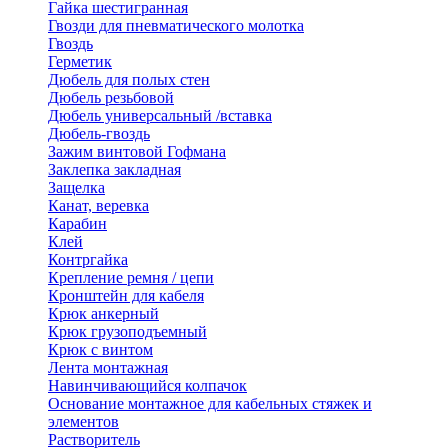
Гайка шестигранная
Гвозди для пневматического молотка
Гвоздь
Герметик
Дюбель для полых стен
Дюбель резьбовой
Дюбель универсальный /вставка
Дюбель-гвоздь
Зажим винтовой Гофмана
Заклепка закладная
Защелка
Канат, веревка
Карабин
Клей
Контргайка
Крепление ремня / цепи
Кронштейн для кабеля
Крюк анкерный
Крюк грузоподъемный
Крюк с винтом
Лента монтажная
Навинчивающийся колпачок
Основание монтажное для кабельных стяжек и
элементов
Растворитель