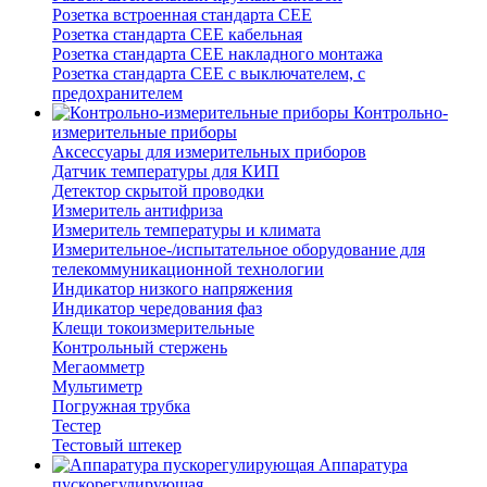
Розетка встроенная стандарта CEE
Розетка стандарта СЕЕ кабельная
Розетка стандарта СЕЕ накладного монтажа
Розетка стандарта СЕЕ с выключателем, с
предохранителем
Контрольно-
измерительные приборы
Аксессуары для измерительных приборов
Датчик температуры для КИП
Детектор скрытой проводки
Измеритель антифриза
Измеритель температуры и климата
Измерительное-/испытательное оборудование для
телекоммуникационной технологии
Индикатор низкого напряжения
Индикатор чередования фаз
Клещи токоизмерительные
Контрольный стержень
Мегаомметр
Мультиметр
Погружная трубка
Тестер
Тестовый штекер
Аппаратура
пускорегулирующая