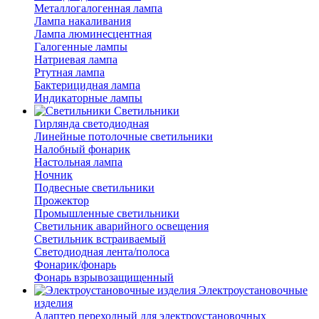
Металлогалогенная лампа
Лампа накаливания
Лампа люминесцентная
Галогенные лампы
Натриевая лампа
Ртутная лампа
Бактерицидная лампа
Индикаторные лампы
Светильники
Гирлянда светодиодная
Линейные потолочные светильники
Налобный фонарик
Настольная лампа
Ночник
Подвесные светильники
Прожектор
Промышленные светильники
Светильник аварийного освещения
Светильник встраиваемый
Светодиодная лента/полоса
Фонарик/фонарь
Фонарь взрывозащищенный
Электроустановочные
изделия
Адаптер переходный для электроустановочных