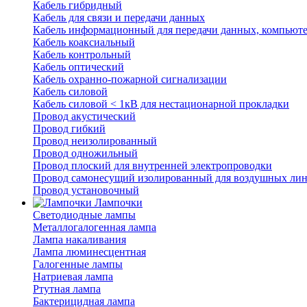
Кабель гибридный
Кабель для связи и передачи данных
Кабель информационный для передачи данных, компьют
Кабель коаксиальный
Кабель контрольный
Кабель оптический
Кабель охранно-пожарной сигнализации
Кабель силовой
Кабель силовой < 1кВ для нестационарной прокладки
Провод акустический
Провод гибкий
Провод неизолированный
Провод одножильный
Провод плоский для внутренней электропроводки
Провод самонесущий изолированный для воздушных лин
Провод установочный
Лампочки
Светодиодные лампы
Металлогалогенная лампа
Лампа накаливания
Лампа люминесцентная
Галогенные лампы
Натриевая лампа
Ртутная лампа
Бактерицидная лампа