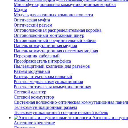
Многофункциональная коммуникационная коробка
Модем
Модуль для активных компонентов сети
Оптическая муфта
Оптический разъем
Оптоволоконная распределительная коробка
Оптоволоконный монтажный шнур
Оптоволоконный соединительный кабель
Панель коммутационная медная
Панель коммутационная системная медная
Переходник кабельный
Преобразователь интерфейса
Пылезащитный колпачок для разъемов
Разъем модульный
Разъем, штекер коаксиальный
Розетка медная коммуникационная
Розетка оптическая коммуникационная
Сетевой адаптер
Сетевой коммутатор
Системная волоконно-оптическая коммутационная панел
Телекоммуникационный разъем
Телекоммуникацонный соединительный кабель
Антенны и спутн
Антенное крепление
Диплексер