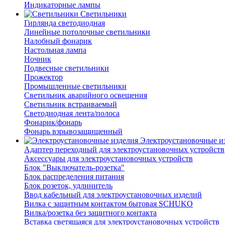
Индикаторные лампы
Светильники
Гирлянда светодиодная
Линейные потолочные светильники
Налобный фонарик
Настольная лампа
Ночник
Подвесные светильники
Прожектор
Промышленные светильники
Светильник аварийного освещения
Светильник встраиваемый
Светодиодная лента/полоса
Фонарик/фонарь
Фонарь взрывозащищенный
Электроустановочные и
Адаптер переходный для электроустановочных устройств
Аксессуары для электроустановочных устройств
Блок "Выключатель-розетка"
Блок распределения питания
Блок розеток, удлинитель
Ввод кабельный для электроустановочных изделий
Вилка с защитным контактом бытовая SCHUKO
Вилка/розетка без защитного контакта
Вставка светящаяся для электроустановочных устройств