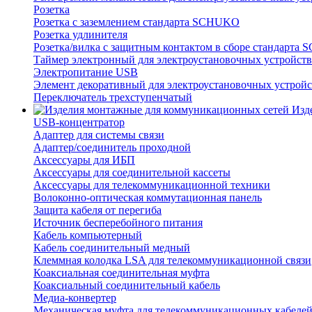
Розетка
Розетка с заземлением стандарта SCHUKO
Розетка удлинителя
Розетка/вилка с защитным контактом в сборе стандарт
Таймер электронный для электроустановочных устройств
Электропитание USB
Элемент декоративный для электроустановочных устройс
Переключатель трехступенчатый
Изд
USB-концентратор
Адаптер для системы связи
Адаптер/соединитель проходной
Аксессуары для ИБП
Аксессуары для соединительной кассеты
Аксессуары для телекоммуникационной техники
Волоконно-оптическая коммутационная панель
Защита кабеля от перегиба
Источник бесперебойного питания
Кабель компьютерный
Кабель соединительный медный
Клеммная колодка LSA для телекоммуникационной связи
Коаксиальная соединительная муфта
Коаксиальный соединительный кабель
Медиа-конвертер
Механическая муфта для телекоммуникационных кабеле