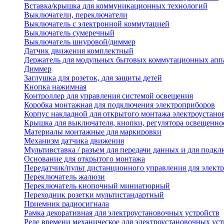
Вставка/крышка для коммуникационных технологий
Выключатели, переключатели
Выключатель с электронной коммутацией
Выключатель сумеречный
Выключатель шнуровой/диммер
Датчик движения комплектный
Держатель для модульных бытовых коммутационных апп
Диммер
Заглушка для розеток, для защиты детей
Кнопка нажимная
Контроллер для управления системой освещения
Коробка монтажная для подключения электроприборов
Корпус накладной для открытого монтажа электроустано
Крышка для выключателя, кнопки, регулятора освещенно
Материалы монтажные для маркировки
Механизм датчика движения
Мультивставка / разъем для передачи данных и для подкл
Основание для открытого монтажа
Передатчик/пульт дистанционного управления для элект
Переключатель жалюзи
Переключатель кнопочный миниатюрный
Переходник розетки мультистандартный
Приемник радиосигнала
Рамка декоративная для электроустановочных устройств
Реле времени механическое для электроустановочных уст