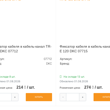
атор кабеля в кабель-канал TR-
Фиксатор кабеля в кабель-кан
 DKC 07712
E 120 DKC 07715
ул:
07712
Артикул:
д:
DKC
Бренд:
складе 8 шт.
На складе 13 шт.
лено 01.08.2026
Обновлено 01.08.2026
214
/ шт.
274
/ шт.
чная цена:
Розничная цена:
+
-
+
КУПИТЬ
КУПИТ