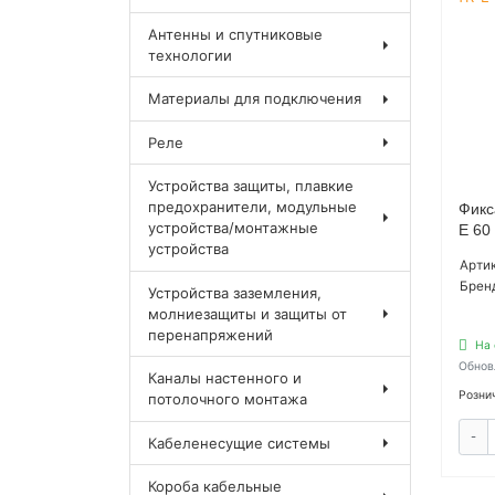
Антенны и спутниковые
технологии
Материалы для подключения
Реле
Устройства защиты, плавкие
предохранители, модульные
Фикс
устройства/монтажные
E 60
устройства
Артик
Брен
Устройства заземления,
молниезащиты и защиты от
перенапряжений
На 
Обнов
Каналы настенного и
Розни
потолочного монтажа
-
Кабеленесущие системы
Короба кабельные