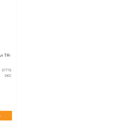
ал TR-
07715
DKC
Ь