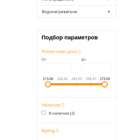
Водонагреватели
Подбор параметров
Розничная цена
От
До
213.06
228.20
243.33
258.47
273.60
Наличие
В наличии (
2
)
Бренд