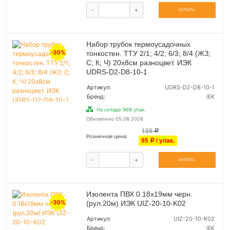
-
+
КУПИТЬ
Набор трубок термоусадочных
-30%
тонкостен. ТТУ 2/1; 4/2; 6/3; 8/4 (ЖЗ;
С; К; Ч) 20х8см разноцвет. ИЭК
UDRS-D2-D8-10-1
Артикул:
UDRS-D2-D8-10-1
Бренд:
IEK
На складе 968 упак.
Обновлено 05.08.2026
135
Розничная цена:
95
/ упак.
-
+
КУПИТЬ
Изолента ПВХ 0.18х19мм черн.
-30%
(рул.20м) ИЭК UIZ-20-10-K02
Артикул:
UIZ-20-10-K02
Бренд:
IEK