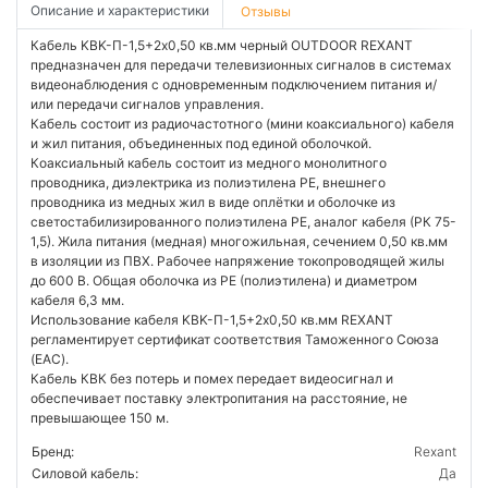
Описание и характеристики
Отзывы
Кабель KBK-П-1,5+2x0,50 кв.мм черный OUTDOOR REXANT
предназначен для передачи телевизионных сигналов в системах
видеонаблюдения с одновременным подключением питания и/
или передачи сигналов управления.
Кабель состоит из радиочастотного (мини коаксиального) кабеля
и жил питания, объединенных под единой оболочкой.
Коаксиальный кабель состоит из медного монолитного
проводника, диэлектрика из полиэтилена PE, внешнего
проводника из медных жил в виде оплётки и оболочке из
светостабилизированного полиэтилена PE, аналог кабеля (РК 75-
1,5). Жила питания (медная) многожильная, сечением 0,50 кв.мм
в изоляции из ПВХ. Рабочее напряжение токопроводящей жилы
до 600 В. Общая оболочка из PE (полиэтилена) и диаметром
кабеля 6,3 мм.
Использование кабеля KBK-П-1,5+2x0,50 кв.мм REXANT
регламентирует сертификат соответствия Таможенного Союза
(EAC).
Кабель КВК без потерь и помех передает видеосигнал и
обеспечивает поставку электропитания на расстояние, не
превышающее 150 м.
Бренд:
Rexant
Силовой кабель:
Да