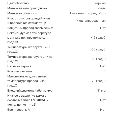
Цвет оболочки:
Черный
Материал жил проводника:
Медь
Материал оболочки:
Поливинилхлорид (PVC)
Класс токопроводящей жилы
1 - однопроволочная
(Европейские стандарты):
Защитный провод заземления:
Нет
Рекомендуемая температура
монтажа при протяжке с,
-15 град.C
град.C:
Температура эксплуатации с,
-50 град.C
град.C:
Температура эксплуатации по,
50 град.C
град.C:
Наличие экрана:
Нет
Количество жил:
4
Максимально допустимая
температура проводника,
70 град.C
град.C:
Внешний диаметр кабеля, мм:
11.1 мм
Низкое выделение дыма в
соответствии с EN 61034-2
Нет
(исполнение нг-LS):
Бронированый:
Нет