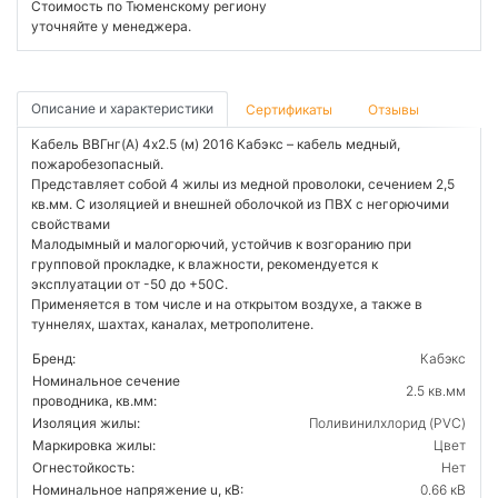
Стоимость по Тюменскому региону
уточняйте у менеджера.
Описание и характеристики
Сертификаты
Отзывы
Кабель ВВГнг(А) 4х2.5 (м) 2016 Кабэкс – кабель медный,
пожаробезопасный.
Представляет собой 4 жилы из медной проволоки, сечением 2,5
кв.мм. С изоляцией и внешней оболочкой из ПВХ с негорючими
свойствами
Малодымный и малогорючий, устойчив к возгоранию при
групповой прокладке, к влажности, рекомендуется к
эксплуатации от -50 до +50С.
Применяется в том числе и на открытом воздухе, а также в
туннелях, шахтах, каналах, метрополитене.
Бренд:
Кабэкс
Номинальное сечение
2.5 кв.мм
проводника, кв.мм:
Изоляция жилы:
Поливинилхлорид (PVC)
Маркировка жилы:
Цвет
Огнестойкость:
Нет
Номинальное напряжение u, кВ:
0.66 кВ