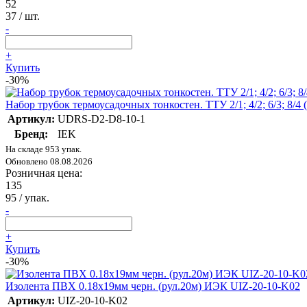
52
37
/ шт.
-
+
Купить
-30%
Набор трубок термоусадочных тонкостен. ТТУ 2/1; 4/2; 6/3; 8/
Артикул:
UDRS-D2-D8-10-1
Бренд:
IEK
На складе 953 упак.
Обновлено 08.08.2026
Розничная цена:
135
95
/ упак.
-
+
Купить
-30%
Изолента ПВХ 0.18х19мм черн. (рул.20м) ИЭК UIZ-20-10-K02
Артикул:
UIZ-20-10-K02