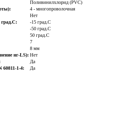
Поливинилхлорид (PVC)
рты):
4 - многопроволочная
Нет
 град.C:
-15 град.C
-50 град.C
50 град.C
7
8 мм
нение нг-LS):
Нет
:
Да
 60811-1-4:
Да