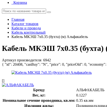
Корзина
Главная
Каталог товаров
Кабели и провода
Кабель контрольный
Кабель МКЭШ 7х0.35 (бухта) (м) Альфакабель
Кабель МКЭШ 7х0.35 (бухта) 
Артикул производителя
6942
{ "id": 20408, "canBuy": "N", "price": 0, "priceOld": 0, "economy":
[]
Бренд:
АЛЬФАКАБЕЛЬ
Вес, кг:
0.1227
Номинальное сечение проводника, кв.мм:
0.35 кв.мм
Изоляция жилы:
Поливинилхлорид