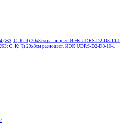
4 (ЖЗ; С; К; Ч) 20х8см разноцвет. ИЭК UDRS-D2-D8-10-1