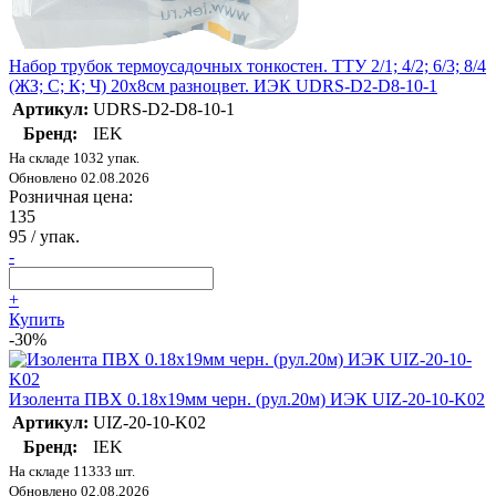
Набор трубок термоусадочных тонкостен. ТТУ 2/1; 4/2; 6/3; 8/4
(ЖЗ; С; К; Ч) 20х8см разноцвет. ИЭК UDRS-D2-D8-10-1
Артикул:
UDRS-D2-D8-10-1
Бренд:
IEK
На складе 1032 упак.
Обновлено 02.08.2026
Розничная цена:
135
95
/ упак.
-
+
Купить
-30%
Изолента ПВХ 0.18х19мм черн. (рул.20м) ИЭК UIZ-20-10-K02
Артикул:
UIZ-20-10-K02
Бренд:
IEK
На складе 11333 шт.
Обновлено 02.08.2026