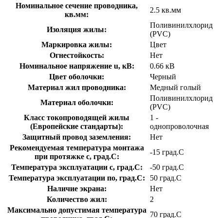
Номинальное сечение проводника,
2.5 кв.мм
кв.мм:
Поливинилхлорид
Изоляция жилы:
(PVC)
Маркировка жилы:
Цвет
Огнестойкость:
Нет
Номинальное напряжение u, кВ:
0.66 кВ
Цвет оболочки:
Черный
Материал жил проводника:
Медный голый
Поливинилхлорид
Материал оболочки:
(PVC)
Класс токопроводящей жилы
1 -
(Европейские стандарты):
однопроволочная
Защитный провод заземления:
Нет
Рекомендуемая температура монтажа
-15 град.C
при протяжке с, град.C:
Температура эксплуатации с, град.C:
-50 град.C
Температура эксплуатации по, град.C:
50 град.C
Наличие экрана:
Нет
Количество жил:
2
Максимально допустимая температура
70 град.C