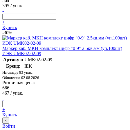
564
395
/ упак.
-
+
Купить
-30%
Маркер каб. МКН комплект цифр "0-9" 2.5кв.мм (уп.100шт)
ИЭК UMK02-02-09
Артикул:
UMK02-02-09
Бренд:
IEK
На складе 83 упак.
Обновлено 02.08.2026
Розничная цена:
666
467
/ упак.
-
+
Купить
×
Войти