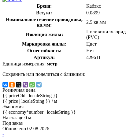
Бренд:
Кабэкс
Вес, кг:
0.0899
Номинальное сечение проводника,
2.5 кв.мм
кв.мм:
Поливинилхлорид
Изоляция жилы:
(PVC)
Маркировка жилы:
Цвет
Огнестойкость:
Нет
Артикул:
429611
Единица измерения:
метр
Сохранить или поделиться с близкими:
Розничная цена
{{ priceOld | localeString }}
{{ price | localeString }}
/ м
Экономия
{{ economy*number | localeString }}
На складе 0 м
Под заказ
Обновлено 02.08.2026
-