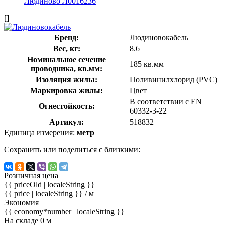
[]
Бренд:
Людиновокабель
Вес, кг:
8.6
Номинальное сечение
185 кв.мм
проводника, кв.мм:
Изоляция жилы:
Поливинилхлорид (PVC)
Маркировка жилы:
Цвет
В соответствии с EN
Огнестойкость:
60332-3-22
Артикул:
518832
Единица измерения:
метр
Сохранить или поделиться с близкими:
Розничная цена
{{ priceOld | localeString }}
{{ price | localeString }}
/ м
Экономия
{{ economy*number | localeString }}
На складе 0 м