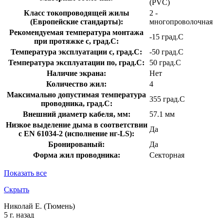
(PVC)
Класс токопроводящей жилы
2 -
(Европейские стандарты):
многопроволочная
Рекомендуемая температура монтажа
-15 град.C
при протяжке с, град.C:
Температура эксплуатации с, град.C:
-50 град.C
Температура эксплуатации по, град.C:
50 град.C
Наличие экрана:
Нет
Количество жил:
4
Максимально допустимая температура
355 град.C
проводника, град.C:
Внешний диаметр кабеля, мм:
57.1 мм
Низкое выделение дыма в соответствии
Да
с EN 61034-2 (исполнение нг-LS):
Бронированый:
Да
Форма жил проводника:
Секторная
Показать все
Скрыть
Николай Е. (Тюмень)
5 г. назад