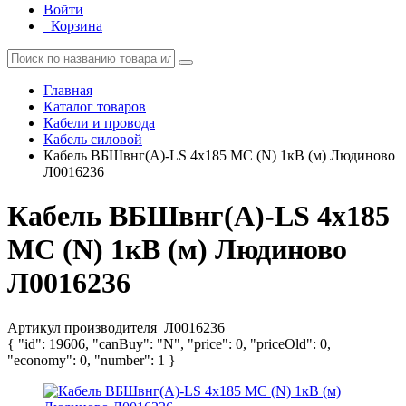
Войти
Корзина
Главная
Каталог товаров
Кабели и провода
Кабель силовой
Кабель ВБШвнг(А)-LS 4х185 МС (N) 1кВ (м) Людиново
Л0016236
Кабель ВБШвнг(А)-LS 4х185
МС (N) 1кВ (м) Людиново
Л0016236
Артикул производителя
Л0016236
{ "id": 19606, "canBuy": "N", "price": 0, "priceOld": 0,
"economy": 0, "number": 1 }