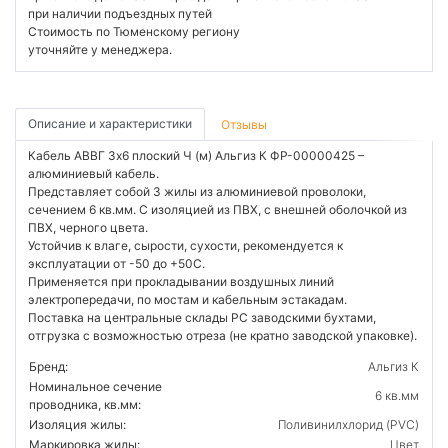
при наличии подъездных путей
Стоимость по Тюменскому региону
уточняйте у менеджера.
Описание и характеристики
Отзывы
Кабель АВВГ 3х6 плоский Ч (м) Альгиз К ФР-00000425 –
алюминиевый кабель.
Представляет собой 3 жилы из алюминиевой проволоки,
сечением 6 кв.мм. С изоляцией из ПВХ, с внешней оболочкой из
ПВХ, черного цвета.
Устойчив к влаге, сырости, сухости, рекомендуется к
эксплуатации от -50 до +50С.
Применяется при прокладывании воздушных линий
электропередачи, по мостам и кабельным эстакадам.
Поставка на центральные склады РС заводскими бухтами,
отгрузка с возможностью отреза (не кратно заводской упаковке).
Бренд:
Альгиз К
Номинальное сечение
6 кв.мм
проводника, кв.мм:
Изоляция жилы:
Поливинилхлорид (PVC)
Маркировка жилы:
Цвет