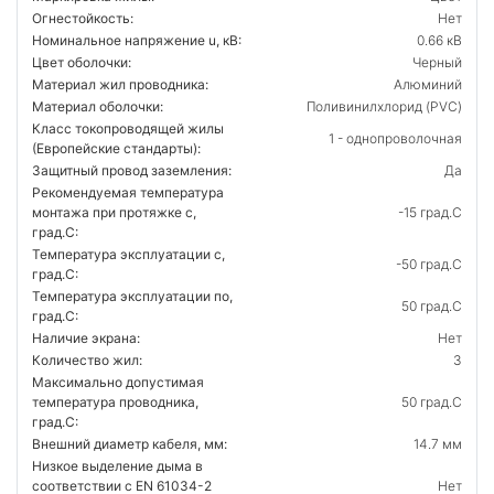
Огнестойкость:
Нет
Номинальное напряжение u, кВ:
0.66 кВ
Цвет оболочки:
Черный
Материал жил проводника:
Алюминий
Материал оболочки:
Поливинилхлорид (PVC)
Класс токопроводящей жилы
1 - однопроволочная
(Европейские стандарты):
Защитный провод заземления:
Да
Рекомендуемая температура
монтажа при протяжке с,
-15 град.C
град.C:
Температура эксплуатации с,
-50 град.C
град.C:
Температура эксплуатации по,
50 град.C
град.C:
Наличие экрана:
Нет
Количество жил:
3
Максимально допустимая
температура проводника,
50 град.C
град.C:
Внешний диаметр кабеля, мм:
14.7 мм
Низкое выделение дыма в
соответствии с EN 61034-2
Нет